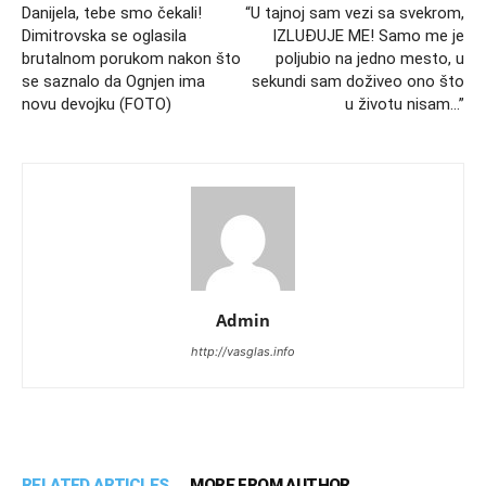
Danijela, tebe smo čekali!
“U tajnoj sam vezi sa svekrom,
Dimitrovska se oglasila
IZLUĐUJE ME! Samo me je
brutalnom porukom nakon što
poljubio na jedno mesto, u
se saznalo da Ognjen ima
sekundi sam doživeo ono što
novu devojku (FOTO)
u životu nisam…”
Admin
http://vasglas.info
RELATED ARTICLES
MORE FROM AUTHOR