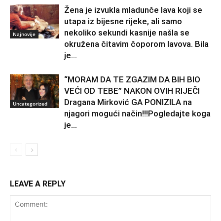
Žena je izvukla mladunče lava koji se
utapa iz bijesne rijeke, ali samo
nekoliko sekundi kasnije našla se
Najnovije
okružena čitavim čoporom lavova. Bila
je...
“MORAM DA TE ZGAZIM DA BIH BIO
VEĆI OD TEBE” NAKON OVIH RIJEČI
Dragana Mirković GA PONIZILA na
Uncategorized
njagori mogući način!!!Pogledajte koga
je...
LEAVE A REPLY