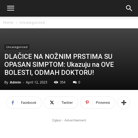
Home
Uncategorized
Uncategorized
DLAČICE NA NOŽNIM PRSTIMA SU
OPASAN SIMPTOM: Ukazuju na OVE
BOLESTI, ODMAH DOKTORU!
By
Admin
-
April 12, 2023
354
0
Facebook
Twitter
Pinterest
Oglasi - Advertisement