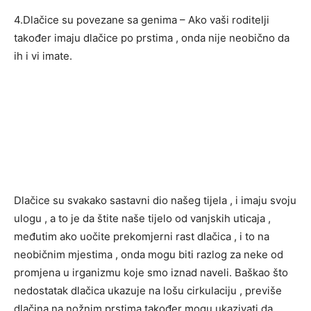
4.Dlačice su povezane sa genima – Ako vaši roditelji
također imaju dlačice po prstima , onda nije neobično da
ih i vi imate.
Dlačice su svakako sastavni dio našeg tijela , i imaju svoju
ulogu , a to je da štite naše tijelo od vanjskih uticaja ,
međutim ako uočite prekomjerni rast dlačica , i to na
neobičnim mjestima , onda mogu biti razlog za neke od
promjena u irganizmu koje smo iznad naveli. Baškao što
nedostatak dlačica ukazuje na lošu cirkulaciju , previše
dlačina na nožnim prstima također mogu ukazivati da