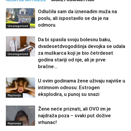
Odlučila sam da iznenadim muža na
poslu, ali ispostavilo se da je na
odmoru.
Uncategorized
Da bi spasila svoju bolesnu baku,
dvadesetdvogodišnja devojka se udala
za muškarca koji je bio četrdeset
Uncategorized
godina stariji od nje, ali je prve
bračne...
U ovim godinama žene uživaju najviše u
intimnom odnosu: Estrogen
eksplodira, u punoj su snazi
Najnovije
Žene neće priznati, ali OVO im je
najdraža poza – svaki put dožive
vrhunac!
Najnovije