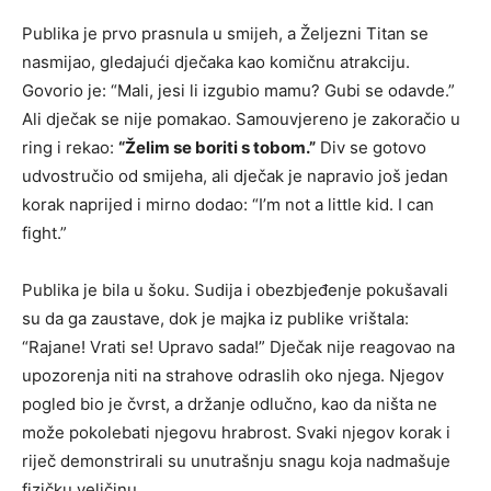
Publika je prvo prasnula u smijeh, a Željezni Titan se
nasmijao, gledajući dječaka kao komičnu atrakciju.
Govorio je: “Mali, jesi li izgubio mamu? Gubi se odavde.”
Ali dječak se nije pomakao. Samouvjereno je zakoračio u
ring i rekao:
“Želim se boriti s tobom.”
Div se gotovo
udvostručio od smijeha, ali dječak je napravio još jedan
korak naprijed i mirno dodao: “I’m not a little kid. I can
fight.”
Publika je bila u šoku. Sudija i obezbjeđenje pokušavali
su da ga zaustave, dok je majka iz publike vrištala:
“Rajane! Vrati se! Upravo sada!” Dječak nije reagovao na
upozorenja niti na strahove odraslih oko njega. Njegov
pogled bio je čvrst, a držanje odlučno, kao da ništa ne
može pokolebati njegovu hrabrost. Svaki njegov korak i
riječ demonstrirali su unutrašnju snagu koja nadmašuje
fizičku veličinu.