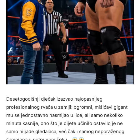
Desetogodišnji dječak izazvao najopasnijeg
profesionalnog rvača u zemlji: ogromni, mišićavi gigant
mu se jednostavno nasmijao u lice, ali samo nekoliko
minuta kasnije, ono što je dijete učinilo ostavilo je ne
samo hiljade gledalaca, već čak i samog neporaženog
šampiona u potpunom šoku…