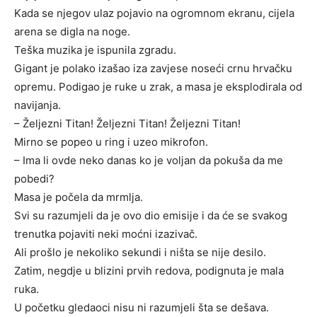
Kada se njegov ulaz pojavio na ogromnom ekranu, cijela
arena se digla na noge.
Teška muzika je ispunila zgradu.
Gigant je polako izašao iza zavjese noseći crnu hrvačku
opremu. Podigao je ruke u zrak, a masa je eksplodirala od
navijanja.
– Željezni Titan! Željezni Titan! Željezni Titan!
Mirno se popeo u ring i uzeo mikrofon.
– Ima li ovde neko danas ko je voljan da pokuša da me
pobedi?
Masa je počela da mrmlja.
Svi su razumjeli da je ovo dio emisije i da će se svakog
trenutka pojaviti neki moćni izazivač.
Ali prošlo je nekoliko sekundi i ništa se nije desilo.
Zatim, negdje u blizini prvih redova, podignuta je mala
ruka.
U početku gledaoci nisu ni razumjeli šta se dešava.