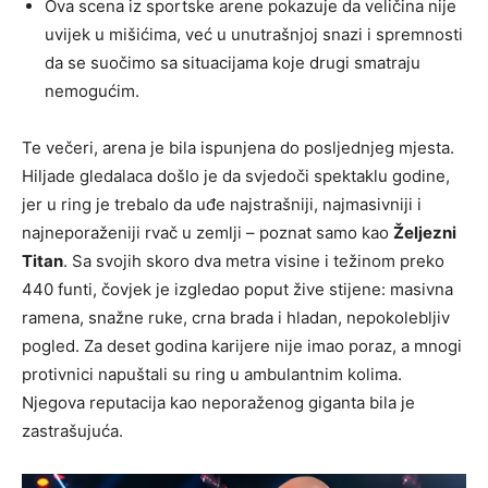
Ova scena iz sportske arene pokazuje da veličina nije
uvijek u mišićima, već u unutrašnjoj snazi i spremnosti
da se suočimo sa situacijama koje drugi smatraju
nemogućim.
Te večeri, arena je bila ispunjena do posljednjeg mjesta.
Hiljade gledalaca došlo je da svjedoči spektaklu godine,
jer u ring je trebalo da uđe najstrašniji, najmasivniji i
najneporaženiji rvač u zemlji – poznat samo kao
Željezni
Titan
. Sa svojih skoro dva metra visine i težinom preko
440 funti, čovjek je izgledao poput žive stijene: masivna
ramena, snažne ruke, crna brada i hladan, nepokolebljiv
pogled. Za deset godina karijere nije imao poraz, a mnogi
protivnici napuštali su ring u ambulantnim kolima.
Njegova reputacija kao neporaženog giganta bila je
zastrašujuća.