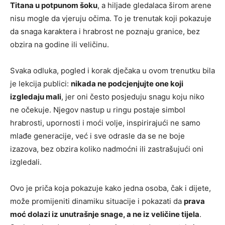
Titana u potpunom šoku
, a hiljade gledalaca širom arene
nisu mogle da vjeruju očima. To je trenutak koji pokazuje
da snaga karaktera i hrabrost ne poznaju granice, bez
obzira na godine ili veličinu.
Svaka odluka, pogled i korak dječaka u ovom trenutku bila
je lekcija publici:
nikada ne podcjenjujte one koji
izgledaju mali
, jer oni često posjeduju snagu koju niko
ne očekuje. Njegov nastup u ringu postaje simbol
hrabrosti, upornosti i moći volje, inspirirajući ne samo
mlađe generacije, već i sve odrasle da se ne boje
izazova, bez obzira koliko nadmoćni ili zastrašujući oni
izgledali.
Ovo je priča koja pokazuje kako jedna osoba, čak i dijete,
može promijeniti dinamiku situacije i pokazati da
prava
moć dolazi iz unutrašnje snage, a ne iz veličine tijela
.