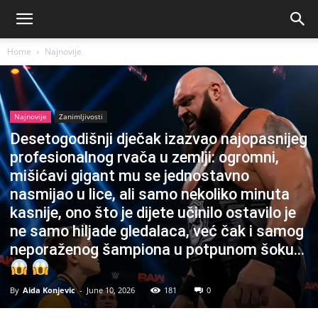
Home
Najnovije
Najnovije
Zanimljivosti
Desetogodišnji dječak izazvao najopasnijeg
profesionalnog rvača u zemlji: ogromni,
mišićavi gigant mu se jednostavno
nasmijao u lice, ali samo nekoliko minuta
kasnije, ono što je dijete učinilo ostavilo je
ne samo hiljade gledalaca, već čak i samog
neporaženog šampiona u potpunom šoku…
By
Aida Konjevic
-
June 10, 2026
181
0