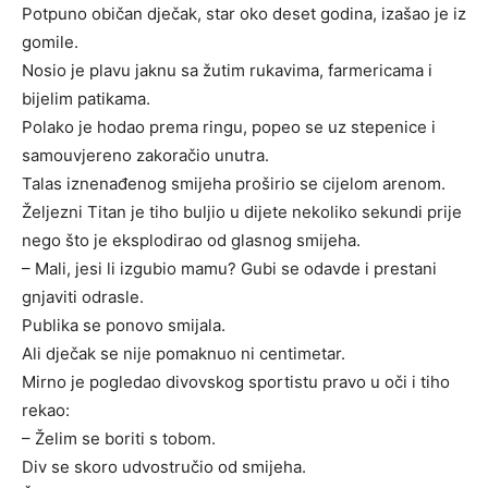
Potpuno običan dječak, star oko deset godina, izašao je iz
gomile.
Nosio je plavu jaknu sa žutim rukavima, farmericama i
bijelim patikama.
Polako je hodao prema ringu, popeo se uz stepenice i
samouvjereno zakoračio unutra.
Talas iznenađenog smijeha proširio se cijelom arenom.
Željezni Titan je tiho buljio u dijete nekoliko sekundi prije
nego što je eksplodirao od glasnog smijeha.
– Mali, jesi li izgubio mamu? Gubi se odavde i prestani
gnjaviti odrasle.
Publika se ponovo smijala.
Ali dječak se nije pomaknuo ni centimetar.
Mirno je pogledao divovskog sportistu pravo u oči i tiho
rekao:
– Želim se boriti s tobom.
Div se skoro udvostručio od smijeha.