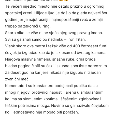
Te večeri nijedno mjesto nije ostalo prazno u ogromnoj
sportskoj areni. Hiljade ljudi je došlo da gleda najveći šou
godine jer je najstrašniji i najneporaženiji rvač u zemlji
trebao da zakorači u ring.
Skoro niko se više ni ne sjeća njegovog pravog imena.
Svi su ga znali samo po nadimku – Iron Titan.
Visok skoro dva metra i težak više od 400 četrdeset funti,
čovjek je izgledao kao da je isklesan od čvrstog kamena.
Njegova masivna ramena, snažne ruke, crna brada i
hladan pogled činili su čak i iskusne sportiste nervoznim.
Za deset godina karijere nikada nije izgubio niti jedan
zvanični meč.
Komentatori su konstantno podsjećali publiku da su
mnogi njegovi protivnici napustili arenu u ambulantnim
kolima sa slomljenim kostima, iščašenim zglobovima i
teškim potresima mozga. Novine su ga nazivale čovjekom
koji jednostavno nije mogao biti poražen.