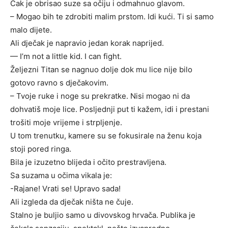
Čak je obrisao suze sa očiju i odmahnuo glavom.
– Mogao bih te zdrobiti malim prstom. Idi kući. Ti si samo
malo dijete.
Ali dječak je napravio jedan korak naprijed.
— I’m not a little kid. I can fight.
Željezni Titan se nagnuo dolje dok mu lice nije bilo
gotovo ravno s dječakovim.
– Tvoje ruke i noge su prekratke. Nisi mogao ni da
dohvatiš moje lice. Posljednji put ti kažem, idi i prestani
trošiti moje vrijeme i strpljenje.
U tom trenutku, kamere su se fokusirale na ženu koja
stoji pored ringa.
Bila je izuzetno blijeda i očito prestravljena.
Sa suzama u očima vikala je:
-Rajane! Vrati se! Upravo sada!
Ali izgleda da dječak ništa ne čuje.
Stalno je buljio samo u divovskog hrvača. Publika je