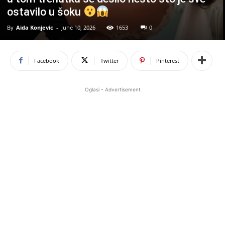
ostavilo u šoku
By
Aida Konjevic
-
June 10, 2026
1653
0
Facebook
Twitter
Pinterest
Oglasi - Advertisement