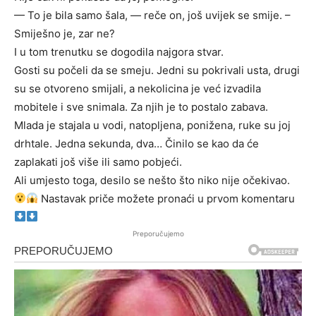
— To je bila samo šala, — reče on, još uvijek se smije. –
Smiješno je, zar ne?
I u tom trenutku se dogodila najgora stvar.
Gosti su počeli da se smeju. Jedni su pokrivali usta, drugi
su se otvoreno smijali, a nekolicina je već izvadila
mobitele i sve snimala. Za njih je to postalo zabava.
Mlada je stajala u vodi, natopljena, ponižena, ruke su joj
drhtale. Jedna sekunda, dva… Činilo se kao da će
zaplakati još više ili samo pobjeći.
Ali umjesto toga, desilo se nešto što niko nije očekivao.
Nastavak priče možete pronaći u prvom komentaru
Preporučujemo