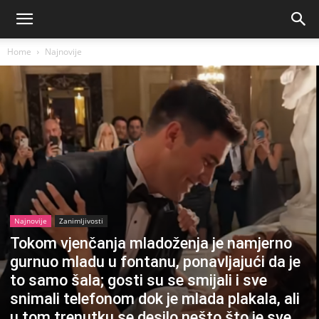
Home
Najnovije
Najnovije
Zanimljivosti
Tokom vjenčanja mladoženja je namjerno
gurnuo mladu u fontanu, ponavljajući da je
to samo šala; gosti su se smijali i sve
snimali telefonom dok je mlada plakala, ali
u tom trenutku se desilo nešto što je sve