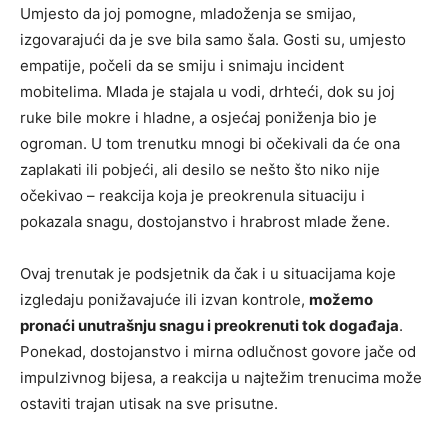
Umjesto da joj pomogne, mladoženja se smijao,
izgovarajući da je sve bila samo šala. Gosti su, umjesto
empatije, počeli da se smiju i snimaju incident
mobitelima. Mlada je stajala u vodi, drhteći, dok su joj
ruke bile mokre i hladne, a osjećaj poniženja bio je
ogroman. U tom trenutku mnogi bi očekivali da će ona
zaplakati ili pobjeći, ali desilo se nešto što niko nije
očekivao – reakcija koja je preokrenula situaciju i
pokazala snagu, dostojanstvo i hrabrost mlade žene.
Ovaj trenutak je podsjetnik da čak i u situacijama koje
izgledaju ponižavajuće ili izvan kontrole,
možemo
pronaći unutrašnju snagu i preokrenuti tok događaja
.
Ponekad, dostojanstvo i mirna odlučnost govore jače od
impulzivnog bijesa, a reakcija u najtežim trenucima može
ostaviti trajan utisak na sve prisutne.