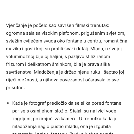
Vjenčanje je počelo kao savršen filmski trenutak:
ogromna sala sa visokim plafonom, prigušenim svjetlom,
svježim cvijećem svuda oko fontane u centru, romantična
muzika i gosti koji su pratili svaki detalj. Mlada, u svojoj
voluminoznoj bijeloj haljini, s pažljivo stiliziranom
frizurom i delikatnom šminkom, bila je prava slika
savršenstva. Mladoženja je držao njenu ruku i šaptao joj
riječi nježnosti, a njihova povezanost očaravala je sve
prisutne.
Kada je fotograf predložio da se slika pored fontane,
par se s osmijehom složio. Stajali su na ivici vode,
zagrljeni, pozirajući za kameru. U trenutku kada je
mladoženja naglo pustio mladu, ona je izgubila