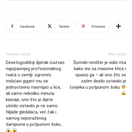
Facebook
Twitter
Pinterest
Previous article
Next article
Desetogodišnji dječak izazvao
Šumski rendžer je vidio risa
najopasnijeg profesionalnog
kako visi sa masivne litice i
rvača u zemlji: ogromni,
spasio ga – ali ono što se
mišićavi gigant mu se
zatim desilo ostavilo je
jednostavno nasmijao u lice,
čovjeka u potpunom šoku
ali samo nekoliko minuta
kasnije, ono što je dijete
učinilo ostavilo je ne samo
hiljade gledalaca, već čak i
samog neporaženog
šampiona u potpunom šoku…