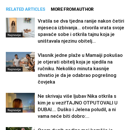
RELATED ARTICLES
MORE FROM AUTHOR
Vratila se dva tjedna ranije nakon četiri
mjeseca izbivanja… otvorila vrata svoje
spavaće sobe i otkrila tajnu koja je
Najnovije
uništavala njezinu obitelj…
Vlasnik jedne plaže u Mamaiji pokušao
je otjerati obitelj koja je sjedila na
ručniku. Nekoliko minuta kasnije
Najnovije
shvatio je da je odabrao pogrešnog
čovjeka
Ne skrivaju više ljubav Nika otkrila s
kim je u vezi!TAJNO OTPUTOVALI U
DUBAI…. Duško i Jelena poludil, a ni
Najnovije
vama neće biti dobro:...