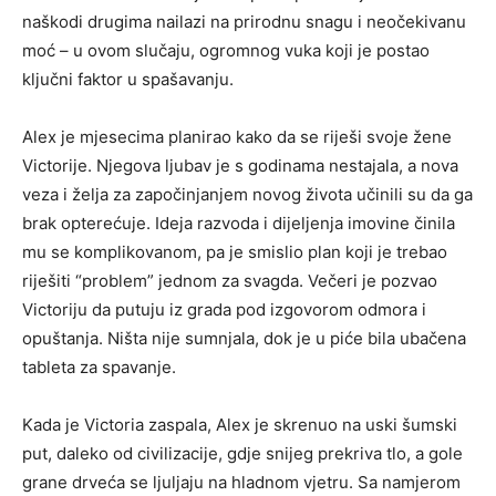
naškodi drugima nailazi na prirodnu snagu i neočekivanu
moć – u ovom slučaju, ogromnog vuka koji je postao
ključni faktor u spašavanju.
Alex je mjesecima planirao kako da se riješi svoje žene
Victorije. Njegova ljubav je s godinama nestajala, a nova
veza i želja za započinjanjem novog života učinili su da ga
brak opterećuje. Ideja razvoda i dijeljenja imovine činila
mu se komplikovanom, pa je smislio plan koji je trebao
riješiti “problem” jednom za svagda. Večeri je pozvao
Victoriju da putuju iz grada pod izgovorom odmora i
opuštanja. Ništa nije sumnjala, dok je u piće bila ubačena
tableta za spavanje.
Kada je Victoria zaspala, Alex je skrenuo na uski šumski
put, daleko od civilizacije, gdje snijeg prekriva tlo, a gole
grane drveća se ljuljaju na hladnom vjetru. Sa namjerom