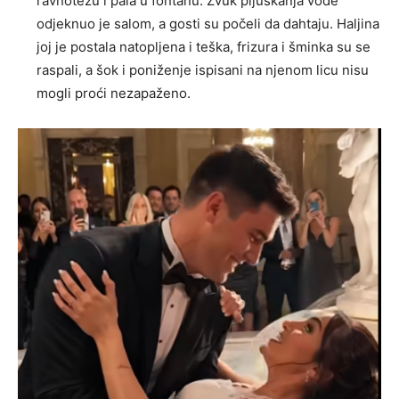
ravnotežu i pala u fontanu. Zvuk pljuskanja vode
odjeknuo je salom, a gosti su počeli da dahtaju. Haljina
joj je postala natopljena i teška, frizura i šminka su se
raspali, a šok i poniženje ispisani na njenom licu nisu
mogli proći nezapaženo.