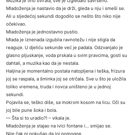
Muzika je tiho svirala, sve je izgledalo savršeno.
Mladoženja je nastavio da je drži, gleda u nju i smeši se.
Ali u sljedećoj sekundi dogodilo se nešto što niko nije
očekivao.
Mladoženja je jednostavno pustio.
Mlada je iznenada izgubila ravnotežu i nije stigla da
reaguje. U djeliću sekunde već je padala. Odzvanjalo je
glasno pljuskanje, voda prskala u svim pravcima, gosti su
dahtali, a muzika kao da je nestala.
Haljina je momentalno postala natopljena i teška, frizura
joj se raspala, a šminka joj se otrčala. Sve u što je uložila
toliko vremena, truda i novca uništeno je u jednoj
sekundi.
Pojavila se, teško diše, sa mokrom kosom na licu. Oči su
joj bile pune šoka i bola.
— Šta si to uradio?! – vikala je.
Mladoženja je stajao na ivici fontane i… smijao se.
Nije čak ni pokušao da joj pomogne.