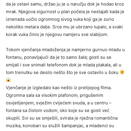
da je ostavi samu, držao ju je u naručju dok je hodao kroz
mrak. Njegova sigurnost u plan počela je nestajati kada je
iznenada uočio ogromnog sivog vuka koji ga je zurio
nekoliko metara dalje. Srce mu je ubrzano lupalo, a svaki
korak vuka činio je njegovu namjeru sve slabijom.
Tokom vjenčanja mladoženja je namjerno gurnuo mladu u
fontanu, ponavljajući da je to samo šala; gosti su se
smijali i sve snimali telefonom dok je mlada plakala, ali u
tom trenutku se desilo nešto što je sve ostavilo u šoku
Vjenčanje je izgledalo kao nešto iz prelijepog filma.
Ogromna sala sa visokim plafonom, prigušenim
osvjetljenjem, svježim cvijećem svuda, a u centru –
fontana sa čistom vodom, oko koje su se gosti već
okupili. Svi su se smješili, svirala je nježna romantična
muzika, konobari su služili šampanjac, a mladenci su