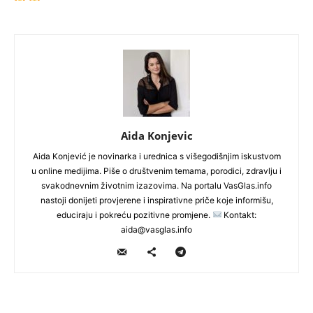
Aida Konjevic
Aida Konjević je novinarka i urednica s višegodišnjim iskustvom
u online medijima. Piše o društvenim temama, porodici, zdravlju i
svakodnevnim životnim izazovima. Na portalu VasGlas.info
nastoji donijeti provjerene i inspirativne priče koje informišu,
educiraju i pokreću pozitivne promjene.
Kontakt:
aida@vasglas.info