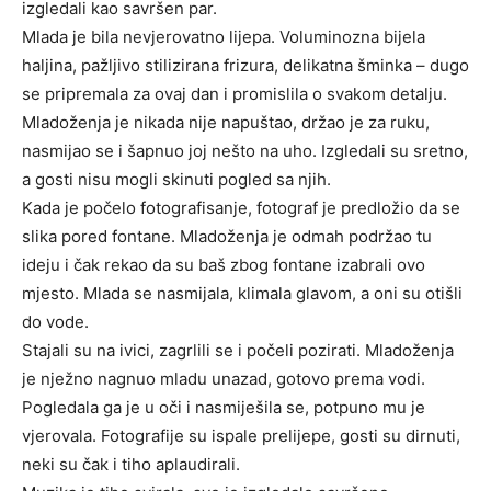
izgledali kao savršen par.
Mlada je bila nevjerovatno lijepa. Voluminozna bijela
haljina, pažljivo stilizirana frizura, delikatna šminka – dugo
se pripremala za ovaj dan i promislila o svakom detalju.
Mladoženja je nikada nije napuštao, držao je za ruku,
nasmijao se i šapnuo joj nešto na uho. Izgledali su sretno,
a gosti nisu mogli skinuti pogled sa njih.
Kada je počelo fotografisanje, fotograf je predložio da se
slika pored fontane. Mladoženja je odmah podržao tu
ideju i čak rekao da su baš zbog fontane izabrali ovo
mjesto. Mlada se nasmijala, klimala glavom, a oni su otišli
do vode.
Stajali su na ivici, zagrlili se i počeli pozirati. Mladoženja
je nježno nagnuo mladu unazad, gotovo prema vodi.
Pogledala ga je u oči i nasmiješila se, potpuno mu je
vjerovala. Fotografije su ispale prelijepe, gosti su dirnuti,
neki su čak i tiho aplaudirali.