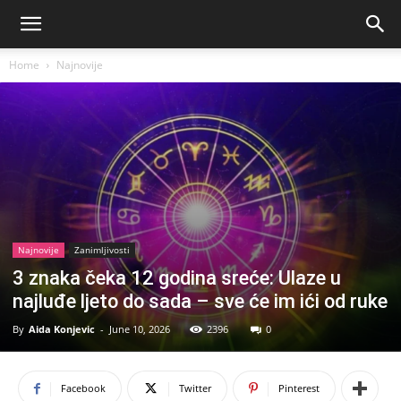
Home
Najnovije
Najnovije
Zanimljivosti
3 znaka čeka 12 godina sreće: Ulaze u
najluđe ljeto do sada – sve će im ići od ruke
By
Aida Konjevic
-
June 10, 2026
2396
0
Facebook
Twitter
Pinterest