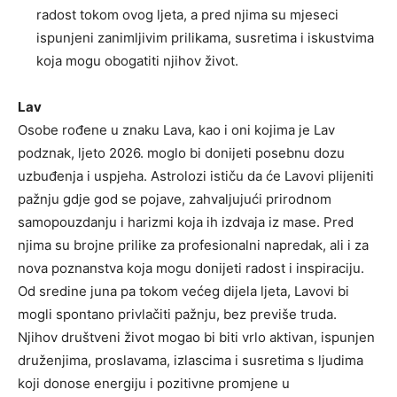
radost tokom ovog ljeta, a pred njima su mjeseci
ispunjeni zanimljivim prilikama, susretima i iskustvima
koja mogu obogatiti njihov život.
Lav
Osobe rođene u znaku Lava, kao i oni kojima je Lav
podznak, ljeto 2026. moglo bi donijeti posebnu dozu
uzbuđenja i uspjeha. Astrolozi ističu da će Lavovi plijeniti
pažnju gdje god se pojave, zahvaljujući prirodnom
samopouzdanju i harizmi koja ih izdvaja iz mase. Pred
njima su brojne prilike za profesionalni napredak, ali i za
nova poznanstva koja mogu donijeti radost i inspiraciju.
Od sredine juna pa tokom većeg dijela ljeta, Lavovi bi
mogli spontano privlačiti pažnju, bez previše truda.
Njihov društveni život mogao bi biti vrlo aktivan, ispunjen
druženjima, proslavama, izlascima i susretima s ljudima
koji donose energiju i pozitivne promjene u