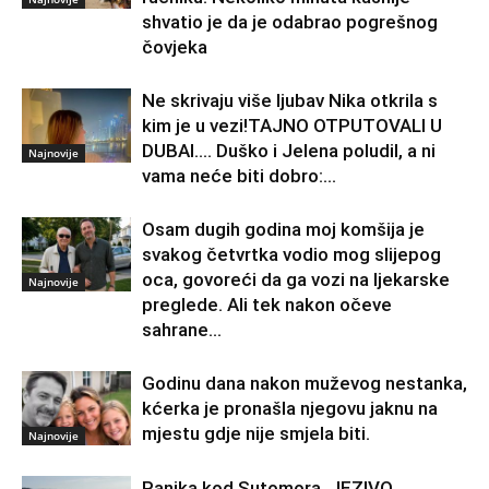
shvatio je da je odabrao pogrešnog
čovjeka
Ne skrivaju više ljubav Nika otkrila s
kim je u vezi!TAJNO OTPUTOVALI U
DUBAI…. Duško i Jelena poludil, a ni
Najnovije
vama neće biti dobro:...
Osam dugih godina moj komšija je
svakog četvrtka vodio mog slijepog
oca, govoreći da ga vozi na ljekarske
Najnovije
preglede. Ali tek nakon očeve
sahrane...
Godinu dana nakon muževog nestanka,
kćerka je pronašla njegovu jaknu na
mjestu gdje nije smjela biti.
Najnovije
Panika kod Sutomora, JEZIVO