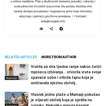
u online medijima. Piše o društvenim temama, porodici, zdravlju i
svakodnevnim životnim izazovima. Na portalu VasGlas.info
nastoji donijeti provjerene i inspirativne priče koje informišu,
educiraju i pokreću pozitivne promjene.
Kontakt:
aida@vasglas.info
RELATED ARTICLES
MORE FROM AUTHOR
Vratila se dva tjedna ranije nakon četiri
mjeseca izbivanja… otvorila vrata svoje
spavaće sobe i otkrila tajnu koja je
Najnovije
uništavala njezinu obitelj…
Vlasnik jedne plaže u Mamaiji pokušao
je otjerati obitelj koja je sjedila na
ručniku. Nekoliko minuta kasnije
Najnovije