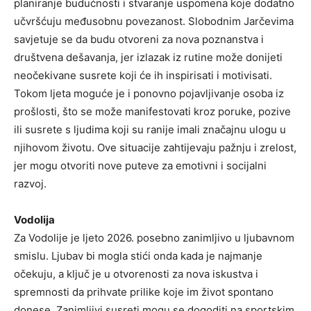
planiranje budućnosti i stvaranje uspomena koje dodatno
učvršćuju međusobnu povezanost. Slobodnim Jarčevima
savjetuje se da budu otvoreni za nova poznanstva i
društvena dešavanja, jer izlazak iz rutine može donijeti
neočekivane susrete koji će ih inspirisati i motivisati.
Tokom ljeta moguće je i ponovno pojavljivanje osoba iz
prošlosti, što se može manifestovati kroz poruke, pozive
ili susrete s ljudima koji su ranije imali značajnu ulogu u
njihovom životu. Ove situacije zahtijevaju pažnju i zrelost,
jer mogu otvoriti nove puteve za emotivni i socijalni
razvoj.
Vodolija
Za Vodolije je ljeto 2026. posebno zanimljivo u ljubavnom
smislu. Ljubav bi mogla stići onda kada je najmanje
očekuju, a ključ je u otvorenosti za nova iskustva i
spremnosti da prihvate prilike koje im život spontano
donese. Zanimljivi susreti mogu se dogoditi na sportskim