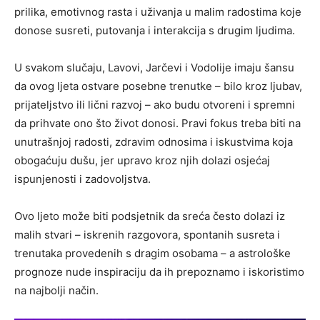
prilika, emotivnog rasta i uživanja u malim radostima koje
donose susreti, putovanja i interakcija s drugim ljudima.
U svakom slučaju, Lavovi, Jarčevi i Vodolije imaju šansu
da ovog ljeta ostvare posebne trenutke – bilo kroz ljubav,
prijateljstvo ili lični razvoj – ako budu otvoreni i spremni
da prihvate ono što život donosi. Pravi fokus treba biti na
unutrašnjoj radosti, zdravim odnosima i iskustvima koja
obogaćuju dušu, jer upravo kroz njih dolazi osjećaj
ispunjenosti i zadovoljstva.
Ovo ljeto može biti podsjetnik da sreća često dolazi iz
malih stvari – iskrenih razgovora, spontanih susreta i
trenutaka provedenih s dragim osobama – a astrološke
prognoze nude inspiraciju da ih prepoznamo i iskoristimo
na najbolji način.