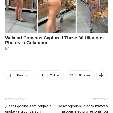
Facebook
Twitter
Pinterest
Previous article
Next article
„Deset godina sam odgajala
Desetogodišnji dječak izazvao
unuke verujući da su im
najopasnijeg profesionalnog