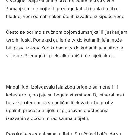
stvarajući željezni sulfid. Ako ne želite jaja sa sivim
žumanjkom, nemojte ih predugo kuhati i ohladite ih u
hladnoj vodi odmah nakon što ih izvadite iz kipuće vode.
Često se borimo s ružnom bojom žumanjka ili ljuskanjem
tvrdih ljuski. Ponekad guljenje tvrdo kuhanih jaja može
biti pravi izazov. Kod kuhanja tvrdo kuhanih jaja bitno je i
vrijeme. Predugo ili prekratko uništit će cijeli okus.
Mnogi ljudi izbjegavaju jaja zbog brige o salmoneli ili
kolesterolu, no jaja su bogata vitaminom D, mineralima i
beta-karotenom pa su odličan lijek za borbu protiv
upalnih procesa u tijelu i sprječavanje oštećenja
izazvanih slobodnim radikalima u tijelu.
Reagirajte sa stanicama u tijelu. Stručnjaci ističu da su