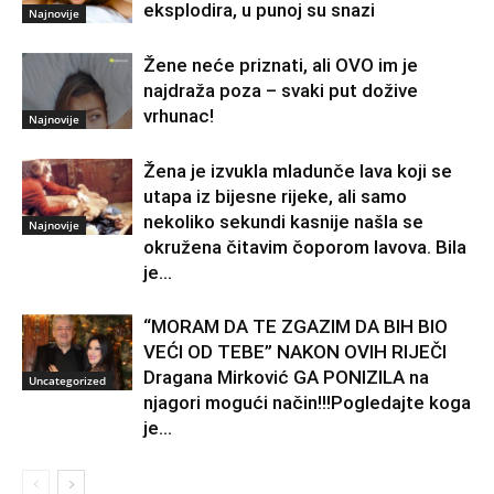
eksplodira, u punoj su snazi
Najnovije
Žene neće priznati, ali OVO im je
najdraža poza – svaki put dožive
vrhunac!
Najnovije
Žena je izvukla mladunče lava koji se
utapa iz bijesne rijeke, ali samo
nekoliko sekundi kasnije našla se
Najnovije
okružena čitavim čoporom lavova. Bila
je...
“MORAM DA TE ZGAZIM DA BIH BIO
VEĆI OD TEBE” NAKON OVIH RIJEČI
Dragana Mirković GA PONIZILA na
Uncategorized
njagori mogući način!!!Pogledajte koga
je...