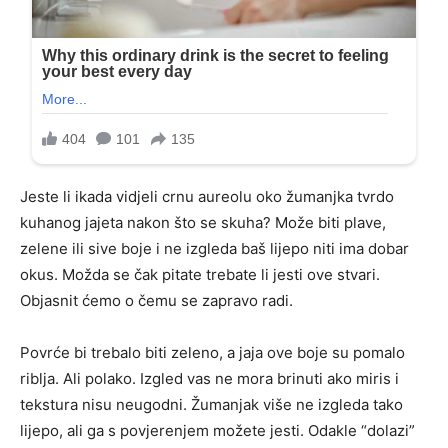
Jeste li ikada vidjeli crnu aureolu oko žumanjka tvrdo
kuhanog jajeta nakon što se skuha? Može biti plave,
zelene ili sive boje i ne izgleda baš lijepo niti ima dobar
okus. Možda se čak pitate trebate li jesti ove stvari.
Objasnit ćemo o čemu se zapravo radi.
Povrće bi trebalo biti zeleno, a jaja ove boje su pomalo
riblja. Ali polako. Izgled vas ne mora brinuti ako miris i
tekstura nisu neugodni. Žumanjak više ne izgleda tako
lijepo, ali ga s povjerenjem možete jesti. Odakle “dolazi”