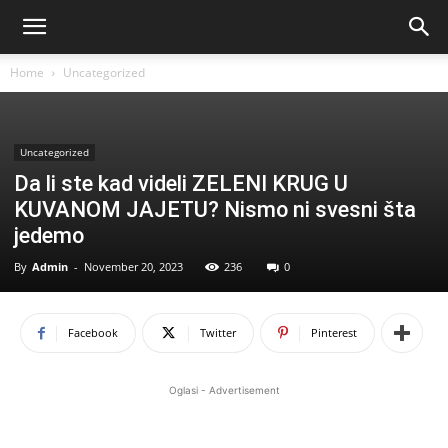
Home
Uncategorized
Uncategorized
Da li ste kad videli ZELENI KRUG U
KUVANOM JAJETU? Nismo ni svesni šta
jedemo
By
Admin
-
November 20, 2023
236
0
Facebook
Twitter
Pinterest
Oglasi - Advertisement