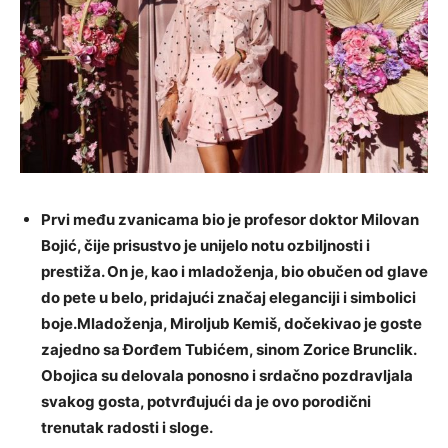
Prvi među zvanicama bio je profesor doktor Milovan
Bojić, čije prisustvo je unijelo notu ozbiljnosti i
prestiža. On je, kao i mladoženja, bio obučen od glave
do pete u belo, pridajući značaj eleganciji i simbolici
boje.Mladoženja, Miroljub Kemiš, dočekivao je goste
zajedno sa Đorđem Tubićem, sinom Zorice Brunclik.
Obojica su delovala ponosno i srdačno pozdravljala
svakog gosta, potvrđujući da je ovo porodični
trenutak radosti i sloge.