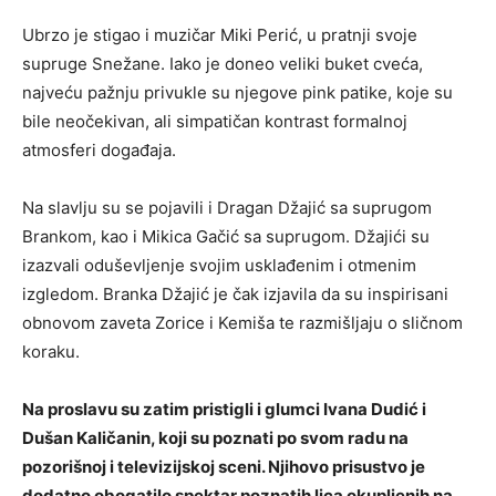
Ubrzo je stigao i muzičar Miki Perić, u pratnji svoje
supruge Snežane. Iako je doneo veliki buket cveća,
najveću pažnju privukle su njegove pink patike, koje su
bile neočekivan, ali simpatičan kontrast formalnoj
atmosferi događaja.
Na slavlju su se pojavili i Dragan Džajić sa suprugom
Brankom, kao i Mikica Gačić sa suprugom. Džajići su
izazvali oduševljenje svojim usklađenim i otmenim
izgledom. Branka Džajić je čak izjavila da su inspirisani
obnovom zaveta Zorice i Kemiša te razmišljaju o sličnom
koraku.
Na proslavu su zatim pristigli i glumci Ivana Dudić i
Dušan Kaličanin, koji su poznati po svom radu na
pozorišnoj i televizijskoj sceni. Njihovo prisustvo je
dodatno obogatilo spektar poznatih lica okupljenih na