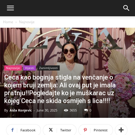
Home
Najnovije
Najnovije
Vijesti
Zanimljivosti
Ceca kao boginja stigla na venčanje o
kojem bruji zemlja: Ali ovaj put je imala
pratnju!!Pogledajte ko je muškarac uz
kojeg Ceca ne skida osmijeh s lica!!!!
By
Aida Konjevic
-
June 30, 2025
3655
0
Facebook
Twitter
Pinterest