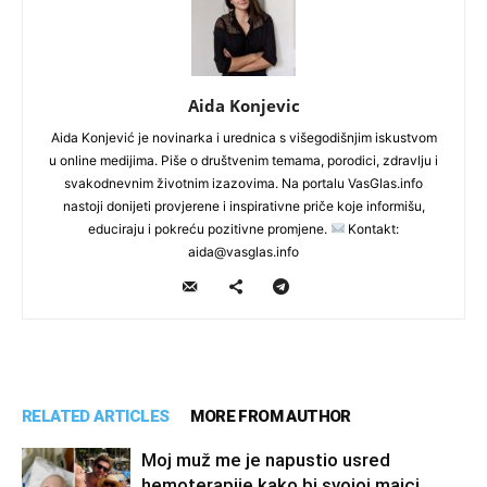
Aida Konjevic
Aida Konjević je novinarka i urednica s višegodišnjim iskustvom
u online medijima. Piše o društvenim temama, porodici, zdravlju i
svakodnevnim životnim izazovima. Na portalu VasGlas.info
nastoji donijeti provjerene i inspirativne priče koje informišu,
educiraju i pokreću pozitivne promjene.
Kontakt:
aida@vasglas.info
RELATED ARTICLES
MORE FROM AUTHOR
Moj muž me je napustio usred
hemoterapije kako bi svojoj majci