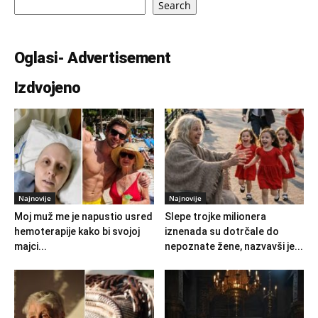
Search
Oglasi- Advertisement
Izdvojeno
Najnovije
Najnovije
Moj muž me je napustio usred
Slepe trojke milionera
hemoterapije kako bi svojoj
iznenada su dotrčale do
majci...
nepoznate žene, nazvavši je...