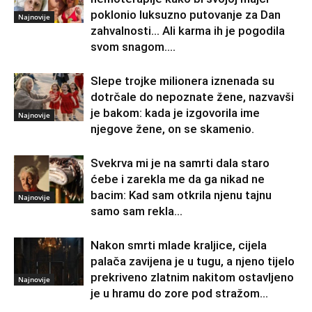
poklonio luksuzno putovanje za Dan
Najnovije
zahvalnosti… Ali karma ih je pogodila
svom snagom....
Slepe trojke milionera iznenada su
dotrčale do nepoznate žene, nazvavši
je bakom: kada je izgovorila ime
Najnovije
njegove žene, on se skamenio.
Svekrva mi je na samrti dala staro
ćebe i zarekla me da ga nikad ne
bacim: Kad sam otkrila njenu tajnu
Najnovije
samo sam rekla...
Nakon smrti mlade kraljice, cijela
palača zavijena je u tugu, a njeno tijelo
prekriveno zlatnim nakitom ostavljeno
Najnovije
je u hramu do zore pod stražom...