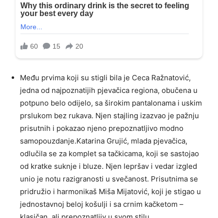
Među prvima koji su stigli bila je Ceca Ražnatović,
jedna od najpoznatijih pjevačica regiona, obučena u
potpuno belo odijelo, sa širokim pantalonama i uskim
prslukom bez rukava. Njen stajling izazvao je pažnju
prisutnih i pokazao njeno prepoznatljivo modno
samopouzdanje.Katarina Grujić, mlada pjevačica,
odlučila se za komplet sa tačkicama, koji se sastojao
od kratke suknje i bluze. Njen lepršav i vedar izgled
unio je notu razigranosti u svečanost. Prisutnima se
pridružio i harmonikaš Miša Mijatović, koji je stigao u
jednostavnoj beloj košulji i sa crnim kačketom –
klasičan, ali prepoznatljiv u svom stilu.