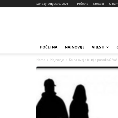
Sunday, August 9, 2026
Početna
Kontakt
O na
Vas
glas
POČETNA
NAJNOVIJE
VIJESTI
Home
Najnovije
Ko na ovoj slici nije porodica? Va