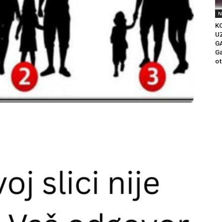
N
KO
U
G
Ga
ot