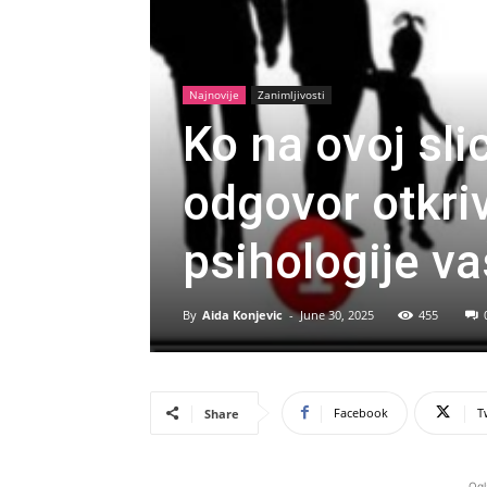
Najnovije
Zanimljivosti
Ko na ovoj sli
odgovor otkri
psihologije va
By
Aida Konjevic
-
June 30, 2025
455
Facebook
T
Share
Ogl