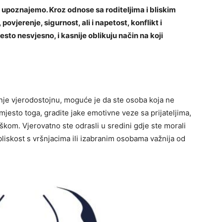
e upoznajemo. Kroz odnose sa roditeljima i bliskim
ovjerenje, sigurnost, ali i napetost, konflikt i
esto nesvjesno, i kasnije oblikuju način na koji
nje vjerodostojnu, moguće je da ste osoba koja ne
Umjesto toga, gradite jake emotivne veze sa prijateljima,
om. Vjerovatno ste odrasli u sredini gdje ste morali
liskost s vršnjacima ili izabranim osobama važnija od