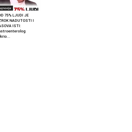
ajnovije
D 75% LJUDI JE
ZROK NADUTOSTI I
ASOVA ISTI:
stroenterolog
krio...