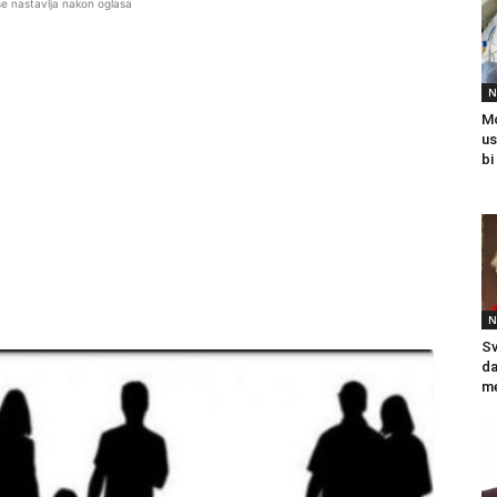
se nastavlja nakon oglasa
N
Mo
us
bi
N
Sv
da
me