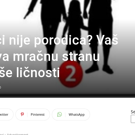
ci nije porodica? Vaš
va mračnu stranu
še ličnosti
0
S
witter
Pinterest
WhatsApp
asi - Advertisement