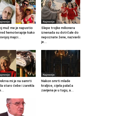
ajnovije
Najnovije
j muž me je napustio
Slepe trojke milionera
red hemoterapije kako
iznenada su dotrčale do
 svojoj majci...
nepoznate žene, nazvavši
je...
ajnovije
Najnovije
ekrva mi je na samrti
Nakon smrti mlade
la staro ćebe i zarekla
kraljice, cijela palača
...
zavijena je u tugu, a...