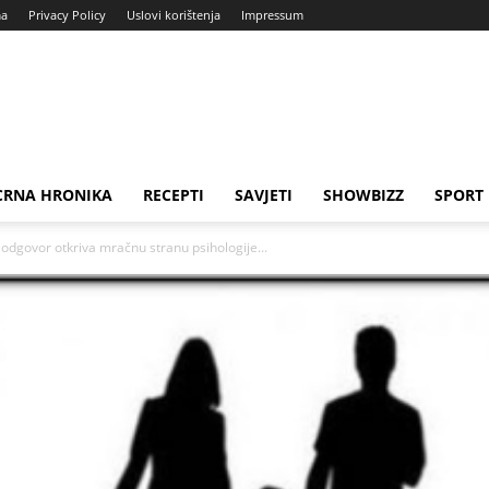
ma
Privacy Policy
Uslovi korištenja
Impressum
CRNA HRONIKA
RECEPTI
SAVJETI
SHOWBIZZ
SPORT
š odgovor otkriva mračnu stranu psihologije...