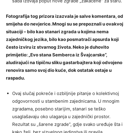
sada izdvaja poput nove zgrade „zakačene“ za staru.
Fotografija tog prizora izazvala je salve komentara, od
smijeha do nevjerice. Mnogi su se prepoznali u ovakvoj
situaciji – bilo kao stanari zgrada u kojima nema
zajedničkog jezika, bilo kao posmatrači apsurda koji
često izviru iz stvarnog života. Neko je duhovito
primijetio: „Evo stana Semberca iz Švajcarske“,
aludirajući na tipičnu sliku gastarbajtera koji odvojeno
renovira samo svoj dio kuće, dok ostatak ostaje u
raspadu.
Ovaj slučaj pokreće i ozbiljnije pitanje o kolektivnoj
odgovornosti u stambenim zajednicama. U mnogim
zgradama, posebno starijim, stanari se teško
usaglašavaju oko ulaganja u zajednički prostor.
Rezultat su „šarene zgrade“, gdje svako uređuje šta i
kako želi, bez vizuelnog jedinstva ili pravila.