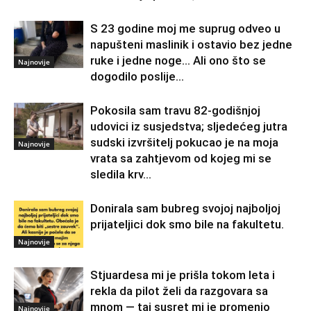
S 23 godine moj me suprug odveo u
napušteni maslinik i ostavio bez jedne
ruke i jedne noge… Ali ono što se
Najnovije
dogodilo poslije...
Pokosila sam travu 82-godišnjoj
udovici iz susjedstva; sljedećeg jutra
sudski izvršitelj pokucao je na moja
Najnovije
vrata sa zahtjevom od kojeg mi se
sledila krv...
Donirala sam bubreg svojoj najboljoj
prijateljici dok smo bile na fakultetu.
Najnovije
Stjuardesa mi je prišla tokom leta i
rekla da pilot želi da razgovara sa
mnom — taj susret mi je promenio
Najnovije