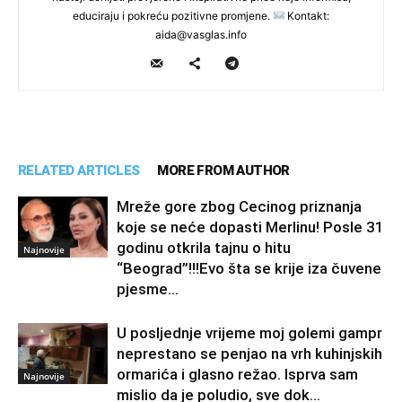
educiraju i pokreću pozitivne promjene.
Kontakt:
aida@vasglas.info
RELATED ARTICLES
MORE FROM AUTHOR
Mreže gore zbog Cecinog priznanja
koje se neće dopasti Merlinu! Posle 31
godinu otkrila tajnu o hitu
Najnovije
“Beograd”!!!Evo šta se krije iza čuvene
pjesme...
U posljednje vrijeme moj golemi gampr
neprestano se penjao na vrh kuhinjskih
ormarića i glasno režao. Isprva sam
Najnovije
mislio da je poludio, sve dok...