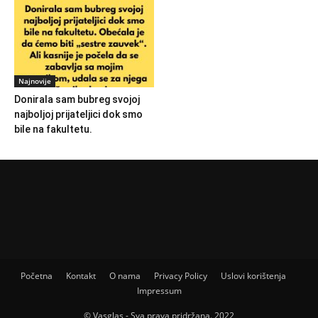
Najnovije
Donirala sam bubreg svojoj
najboljoj prijateljici dok smo
bile na fakultetu.
Početna
Kontakt
O nama
Privacy Policy
Uslovi korištenja
Impressum
© Vasglas - Sva prava pridržana. 2022