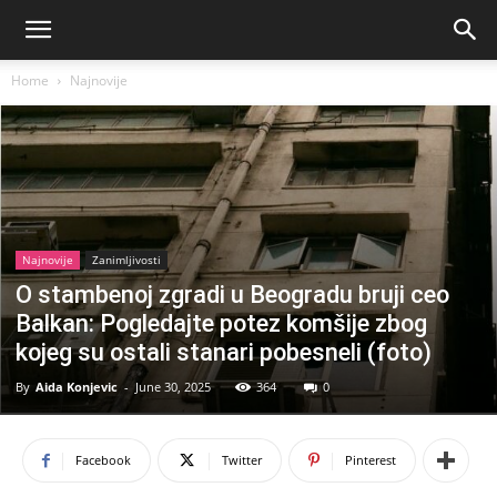
Home
Najnovije
Najnovije
Zanimljivosti
O stambenoj zgradi u Beogradu bruji ceo
Balkan: Pogledajte potez komšije zbog
kojeg su ostali stanari pobesneli (foto)
By
Aida Konjevic
-
June 30, 2025
364
0
Facebook
Twitter
Pinterest