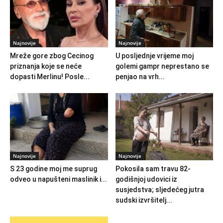
Najnovije
Najnovije
Mreže gore zbog Cecinog
U posljednje vrijeme moj
priznanja koje se neće
golemi gampr neprestano se
dopasti Merlinu! Posle...
penjao na vrh...
Najnovije
Najnovije
S 23 godine moj me suprug
Pokosila sam travu 82-
odveo u napušteni maslinik i...
godišnjoj udovici iz
susjedstva; sljedećeg jutra
sudski izvršitelj...