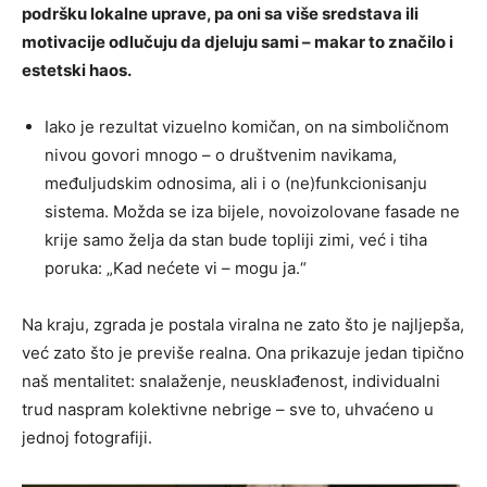
podršku lokalne uprave, pa oni sa više sredstava ili
motivacije odlučuju da djeluju sami – makar to značilo i
estetski haos.
Iako je rezultat vizuelno komičan, on na simboličnom
nivou govori mnogo – o društvenim navikama,
međuljudskim odnosima, ali i o (ne)funkcionisanju
sistema. Možda se iza bijele, novoizolovane fasade ne
krije samo želja da stan bude topliji zimi, već i tiha
poruka: „Kad nećete vi – mogu ja.“
Na kraju, zgrada je postala viralna ne zato što je najljepša,
već zato što je previše realna. Ona prikazuje jedan tipično
naš mentalitet: snalaženje, neusklađenost, individualni
trud naspram kolektivne nebrige – sve to, uhvaćeno u
jednoj fotografiji.