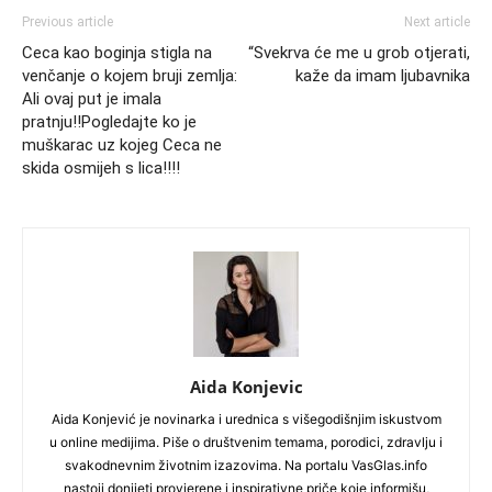
Previous article
Next article
Ceca kao boginja stigla na
“Svekrva će me u grob otjerati,
venčanje o kojem bruji zemlja:
kaže da imam ljubavnika
Ali ovaj put je imala
pratnju!!Pogledajte ko je
muškarac uz kojeg Ceca ne
skida osmijeh s lica!!!!
Aida Konjevic
Aida Konjević je novinarka i urednica s višegodišnjim iskustvom
u online medijima. Piše o društvenim temama, porodici, zdravlju i
svakodnevnim životnim izazovima. Na portalu VasGlas.info
nastoji donijeti provjerene i inspirativne priče koje informišu,