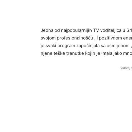
Jedna od najpopularnijih TV voditeljica u Srb
svojom profesionalnošću , i pozitivnom ener
je svaki program započinjala sa osmijehom , 
njene teške trenutke kojih je imala jako mn
Sadržaj 