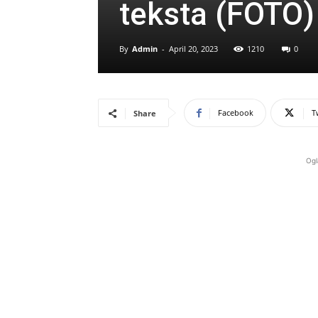
teksta (FOTO)
By
Admin
-
April 20, 2023
1210
0
Facebook
T
Share
Ogl