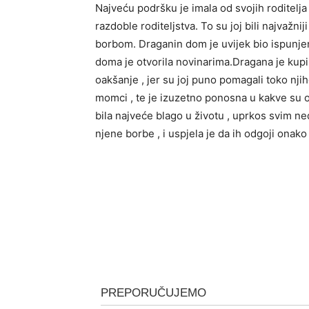
Najveću podršku je imala od svojih roditelja ,
razdoble roditeljstva. To su joj bili najvažnij
borbom. Draganin dom je uvijek bio ispunjen 
doma je otvorila novinarima.Dragana je kupila 
oakšanje , jer su joj puno pomagali toko nji
momci , te je izuzetno ponosna u kakve su os
bila najveće blago u životu , uprkos svim ned
njene borbe , i uspjela je da ih odgoji onako 