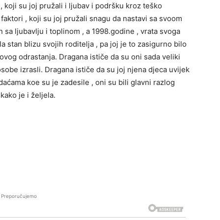
 koji su joj pružali i ljubav i podršku kroz teško
i faktori , koji su joj pružali snagu da nastavi sa svoom
sa ljubavlju i toplinom , a 1998.godine , vrata svoga
stan blizu svojih roditelja , pa joj je to zasigurno bilo
hovog odrastanja. Dragana ističe da su oni sada veliki
obe izrasli. Dragana ističe da su joj njena djeca uvijek
aćama koe su je zadesile , oni su bili glavni razlog
kako je i željela.
Preporučujemo