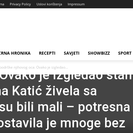
ama
Privacy Policy
Uslovi korištenja
Impressum
CRNA HRONIKA
RECEPTI
SAVJETI
SHOWBIZZ
SPORT
a kao lav, bez podrške
podrške njihovog oca: Ovako je izgledao...
 Ovako je izgledao stan
a Katić živela sa
u bili mali – potresna
 ostavila je mnoge bez