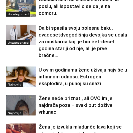
poslu, ali ispostavilo se da je na
odmoru.
Uncategorized
Da bi spasila svoju bolesnu baku,
dvadesetdvogodišnja devojka se udala
za muškarca koji je bio četrdeset
Uncategorized
godina stariji od nje, ali je prve
bračne...
U ovim godinama žene uživaju najviše u
intimnom odnosu: Estrogen
eksplodira, u punoj su snazi
Najnovije
Žene neće priznati, ali OVO im je
najdraža poza – svaki put dožive
vrhunac!
Najnovije
Žena je izvukla mladunče lava koji se