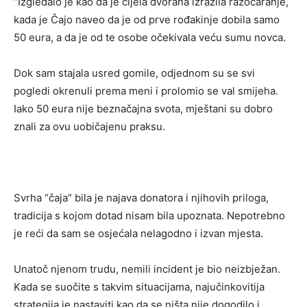
“Izgledalo je kao da je cijela dvorana izrazila razočaranje,
kada je Čajo naveo da je od prve rođakinje dobila samo
50 eura, a da je od te osobe očekivala veću sumu novca.
Dok sam stajala usred gomile, odjednom su se svi
pogledi okrenuli prema meni i prolomio se val smijeha.
Iako 50 eura nije beznačajna svota, mještani su dobro
znali za ovu uobičajenu praksu.
Svrha “čaja” bila je najava donatora i njihovih priloga,
tradicija s kojom dotad nisam bila upoznata. Nepotrebno
je reći da sam se osjećala nelagodno i izvan mjesta.
Unatoč njenom trudu, nemili incident je bio neizbježan.
Kada se suočite s takvim situacijama, najučinkovitija
strategija je nastaviti kao da se ništa nije dogodilo i