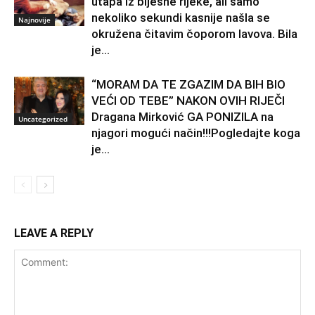
utapa iz bijesne rijeke, ali samo
nekoliko sekundi kasnije našla se
Najnovije
okružena čitavim čoporom lavova. Bila
je...
“MORAM DA TE ZGAZIM DA BIH BIO
VEĆI OD TEBE” NAKON OVIH RIJEČI
Dragana Mirković GA PONIZILA na
Uncategorized
njagori mogući način!!!Pogledajte koga
je...
LEAVE A REPLY