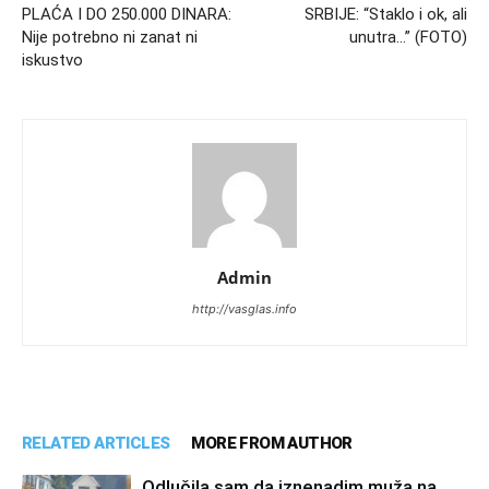
PLAĆA I DO 250.000 DINARA:
SRBIJE: “Staklo i ok, ali
Nije potrebno ni zanat ni
unutra…” (FOTO)
iskustvo
Admin
http://vasglas.info
RELATED ARTICLES
MORE FROM AUTHOR
Odlučila sam da iznenadim muža na