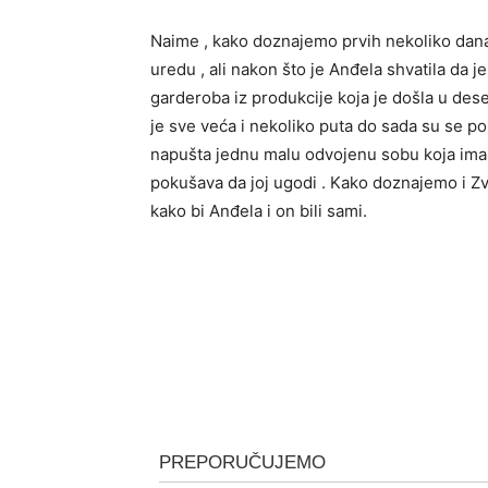
Naime , kako doznajemo prvih nekoliko dana 
uredu , ali nakon što je Anđela shvatila da 
garderoba iz produkcije koja je došla u des
je sve veća i nekoliko puta do sada su se pos
napušta jednu malu odvojenu sobu koja ima u
pokušava da joj ugodi . Kako doznajemo i Zv
kako bi Anđela i on bili sami.