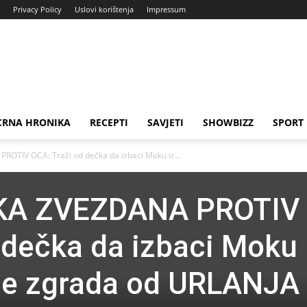
Privacy Policy
Uslovi korištenja
Impressum
CRNA HRONIKA
RECEPTI
SAVJETI
SHOWBIZZ
SPORT
TIV OCA: Traži od dečka da izbaci Moku iz...
KA ZVEZDANA PROTIV
 dečka da izbaci Moku 
 se zgrada od URLANJA 