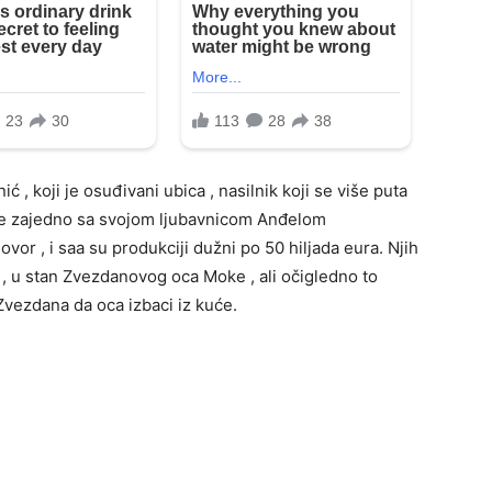
ić , koji je osuđivani ubica , nasilnik koji se više puta
n je zajedno sa svojom ljubavnicom Anđelom
 ugovor , i saa su produkciji dužni po 50 hiljada eura. Njih
d , u stan Zvezdanovog oca Moke , ali očigledno to
 Zvezdana da oca izbaci iz kuće.