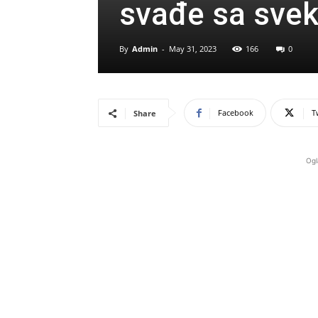
svađe sa sve
By
Admin
-
May 31, 2023
166
0
Facebook
T
Share
Ogl