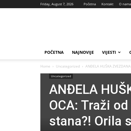
Friday, August 7, 2026
Početna
Kontakt
O nama
Vas
glas
POČETNA
NAJNOVIJE
VIJESTI
Home
Uncategorized
ANĐELA HUŠKA ZVEZDANA PRO
Uncategorized
ANĐELA HUŠ
OCA: Traži od
stana?! Orila