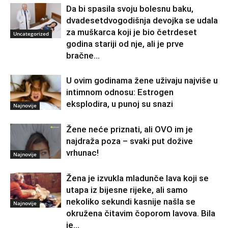
Da bi spasila svoju bolesnu baku,
dvadesetdvogodišnja devojka se udala
za muškarca koji je bio četrdeset
Uncategorized
godina stariji od nje, ali je prve
bračne...
U ovim godinama žene uživaju najviše u
intimnom odnosu: Estrogen
eksplodira, u punoj su snazi
Najnovije
Žene neće priznati, ali OVO im je
najdraža poza – svaki put dožive
vrhunac!
Najnovije
Žena je izvukla mladunče lava koji se
utapa iz bijesne rijeke, ali samo
nekoliko sekundi kasnije našla se
Najnovije
okružena čitavim čoporom lavova. Bila
je...