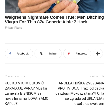
Facebook
Twitter
Pinterest
Previous article
Next article
KOLIKO VIKI MILJKOVIĆ
ANĐELA HUŠKA ZVEZDANA
ZARAĐUJE PARA? Muziku
PROTIV OCA: Traži od dečka
zamenila BIZNISOM sa
da izbaci Moku iz stana?! Orila
nekretninama, LOVA SAMO
se zgrada od URLANJA i
KAPLJE
svađe sa svekrom