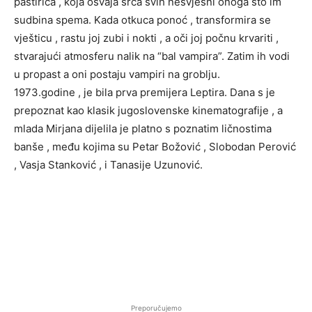
pastirica , koja osvaja srca svih nesvjesni onoga što im
sudbina spema. Kada otkuca ponoć , transformira se
vješticu , rastu joj zubi i nokti , a oči joj počnu krvariti ,
stvarajući atmosferu nalik na “bal vampira”. Zatim ih vodi
u propast a oni postaju vampiri na groblju.
1973.godine , je bila prva premijera Leptira. Dana s je
prepoznat kao klasik jugoslovenske kinematografije , a
mlada Mirjana dijelila je platno s poznatim ličnostima
banše , među kojima su Petar Božović , Slobodan Perović
, Vasja Stanković , i Tanasije Uzunović.
Preporučujemo