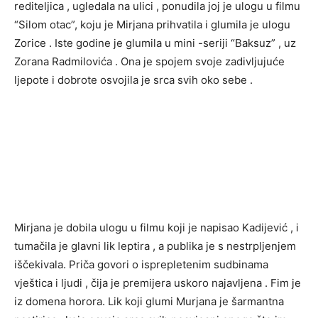
rediteljica , ugledala na ulici , ponudila joj je ulogu u filmu
“Silom otac”, koju je Mirjana prihvatila i glumila je ulogu
Zorice . Iste godine je glumila u mini -seriji “Baksuz” , uz
Zorana Radmilovića . Ona je spojem svoje zadivljujuće
ljepote i dobrote osvojila je srca svih oko sebe .
Mirjana je dobila ulogu u filmu koji je napisao Kadijević , i
tumačila je glavni lik leptira , a publika je s nestrpljenjem
iščekivala. Priča govori o isprepletenim sudbinama
vještica i ljudi , čija je premijera uskoro najavljena . Fim je
iz domena horora. Lik koji glumi Murjana je šarmantna