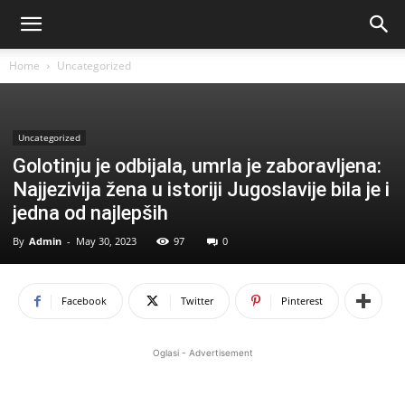
Home
Uncategorized
Uncategorized
Golotinju je odbijala, umrla je zaboravljena:
Najjezivija žena u istoriji Jugoslavije bila je i
jedna od najlepših
By
Admin
-
May 30, 2023
97
0
Facebook
Twitter
Pinterest
Oglasi - Advertisement