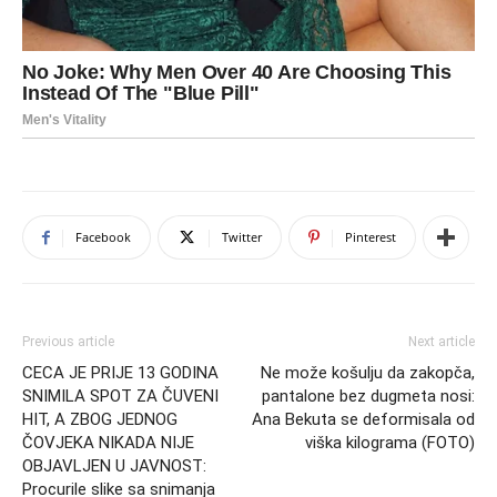
Facebook
Twitter
Pinterest
Previous article
Next article
CECA JE PRIJE 13 GODINA
Ne može košulju da zakopča,
SNIMILA SPOT ZA ČUVENI
pantalone bez dugmeta nosi:
HIT, A ZBOG JEDNOG
Ana Bekuta se deformisala od
ČOVJEKA NIKADA NIJE
viška kilograma (FOTO)
OBJAVLJEN U JAVNOST:
Procurile slike sa snimanja