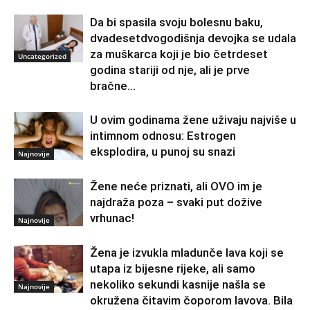
Da bi spasila svoju bolesnu baku,
dvadesetdvogodišnja devojka se udala
za muškarca koji je bio četrdeset
Uncategorized
godina stariji od nje, ali je prve
bračne...
U ovim godinama žene uživaju najviše u
intimnom odnosu: Estrogen
eksplodira, u punoj su snazi
Najnovije
Žene neće priznati, ali OVO im je
najdraža poza – svaki put dožive
vrhunac!
Najnovije
Žena je izvukla mladunče lava koji se
utapa iz bijesne rijeke, ali samo
nekoliko sekundi kasnije našla se
Najnovije
okružena čitavim čoporom lavova. Bila