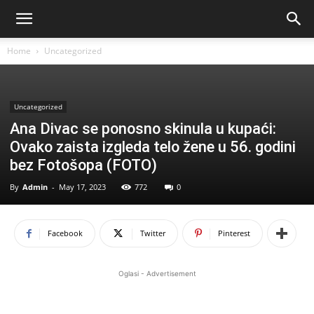
Home
Uncategorized
Uncategorized
Ana Divac se ponosno skinula u kupaći:
Ovako zaista izgleda telo žene u 56. godini
bez Fotošopa (FOTO)
By
Admin
-
May 17, 2023
772
0
Facebook
Twitter
Pinterest
Oglasi - Advertisement