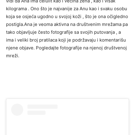
vidi da Ana ima celulit kao i većina žena , kao i višak
kilograma . Ono što je najvanije za Anu kao i svaku osobu
koja se osjeća ugodno u svojoj koži , što je ona očigledno
postigla.Ana je veoma aktivna na društvenim mrežama pa
tako objavljuje često fotografije sa svojih putovanja , a
ima i veliki broj pratilaca koji je podržavaju i komentarišu
njene objave. Pogledajte fotografije na njenoj društvenoj
mreži.