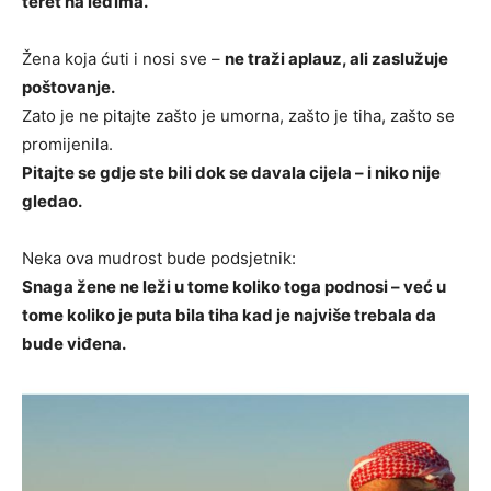
teret na leđima.
Žena koja ćuti i nosi sve –
ne traži aplauz, ali zaslužuje
poštovanje.
Zato je ne pitajte zašto je umorna, zašto je tiha, zašto se
promijenila.
Pitajte se gdje ste bili dok se davala cijela – i niko nije
gledao.
Neka ova mudrost bude podsjetnik:
Snaga žene ne leži u tome koliko toga podnosi – već u
tome koliko je puta bila tiha kad je najviše trebala da
bude viđena.