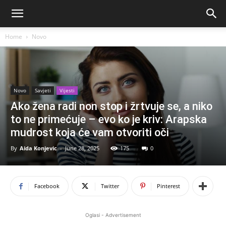
Home
Novo
Novo
Savjeti
Vijesti
Ako žena radi non stop i žrtvuje se, a niko
to ne primećuje – evo ko je kriv: Arapska
mudrost koja će vam otvoriti oči
By
Aida Konjevic
-
June 28, 2025
175
0
Facebook
Twitter
Pinterest
Oglasi - Advertisement