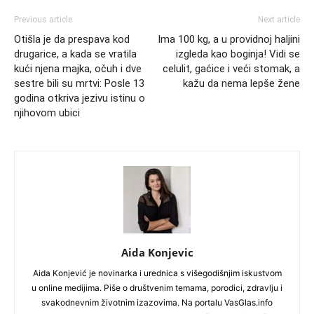
Previous article
Next article
Otišla je da prespava kod
Ima 100 kg, a u providnoj haljini
drugarice, a kada se vratila
izgleda kao boginja! Vidi se
kući njena majka, očuh i dve
celulit, gaćice i veći stomak, a
sestre bili su mrtvi: Posle 13
kažu da nema lepše žene
godina otkriva jezivu istinu o
njihovom ubici
Aida Konjevic
Aida Konjević je novinarka i urednica s višegodišnjim iskustvom
u online medijima. Piše o društvenim temama, porodici, zdravlju i
svakodnevnim životnim izazovima. Na portalu VasGlas.info