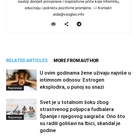
nastoji donijeti provjerene i inspirativne priče koje informišu,
educiraju i pokreću pozitivne promjene.
Kontakt:
aida@vasglas.info
RELATED ARTICLES
MORE FROM AUTHOR
U ovim godinama žene uživaju najviše u
intimnom odnosu: Estrogen
eksplodira, u punoj su snazi
Najnovije
Svet je u totalnom šoku zbog
strastvenog poljupca fudbalera
Španije i njegovog saigrača: Ono što
Najnovije
su radili golišavi na Ibici, skandal je
godine