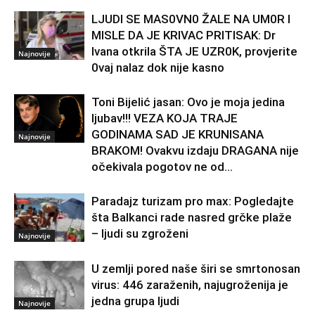
LJUDl SE MAS0VN0 ŽALE NA UM0R I
MISLE DA JE KRIVAC PRITISAK: Dr
Ivana otkrila ŠTA JE UZR0K, provjerite
Najnovije
0vaj nalaz dok nije kasno
Toni Bijelić jasan: Ovo je moja jedina
ljubav!!! VEZA KOJA TRAJE
GODINAMA SAD JE KRUNISANA
Najnovije
BRAKOM! Ovakvu izdaju DRAGANA nije
očekivala pogotov ne od...
Paradajz turizam pro max: Pogledajte
šta Balkanci rade nasred grčke plaže
– ljudi su zgroženi
Najnovije
U zemlji pored naše širi se smrtonosan
virus: 446 zaraženih, najugroženija je
jedna grupa ljudi
Najnovije