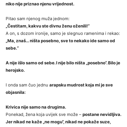
niko nije priznao njenu vrijednost.
Pitao sam njenog muža jednom:
„Čestitam, kakvu ste divnu ženu oženili!“
A on, s dozom ironije, samo je slegnuo ramenima i rekao:
„Ma, znaš… ništa posebno, sve to nekako ide samo od
sebe.“
A nije išlo samo od sebe. I nije bilo ništa „posebno“. Bilo je
herojsko.
I onda sam čuo jednu
arapsku mudrost koja mi je sve
objasnila:
Krivica nije samo na drugima.
Ponekad, žena koja uvijek sve može –
postane nevidljiva.
Jer nikad ne kaže „ne mogu“, nikad ne pokaže suze,