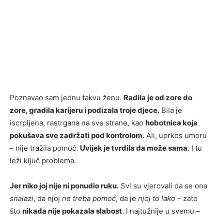
Poznavao sam jednu takvu ženu.
Radila je od zore do
zore, gradila karijeru i podizala troje djece.
Bila je
iscrpljena, rastrgana na sve strane, kao
hobotnica koja
pokušava sve zadržati pod kontrolom.
Ali, uprkos umoru
– nije tražila pomoć.
Uvijek je tvrdila da može sama.
I tu
leži ključ problema.
Jer niko joj nije ni ponudio ruku.
Svi su vjerovali da se ona
snalazi
, da njoj
ne treba pomoć
, da je
njoj to lako
– zato
što
nikada nije pokazala slabost.
I najtužnije u svemu –