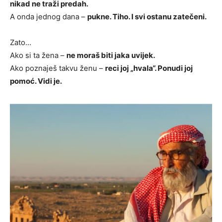
nikad ne traži predah.
A onda jednog dana –
pukne. Tiho. I svi ostanu zatečeni.
Zato…
Ako si ta žena –
ne moraš biti jaka uvijek.
Ako poznaješ takvu ženu –
reci joj „hvala“. Ponudi joj
pomoć. Vidi je.