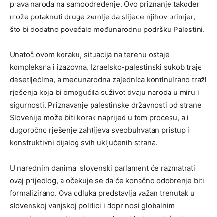
prava naroda na samoodređenje. Ovo priznanje također
može potaknuti druge zemlje da slijede njihov primjer,
što bi dodatno povećalo međunarodnu podršku Palestini.
Unatoč ovom koraku, situacija na terenu ostaje
kompleksna i izazovna. Izraelsko-palestinski sukob traje
desetljećima, a međunarodna zajednica kontinuirano traži
rješenja koja bi omogućila suživot dvaju naroda u miru i
sigurnosti. Priznavanje palestinske državnosti od strane
Slovenije može biti korak naprijed u tom procesu, ali
dugoročno rješenje zahtijeva sveobuhvatan pristup i
konstruktivni dijalog svih uključenih strana.
U narednim danima, slovenski parlament će razmatrati
ovaj prijedlog, a očekuje se da će konačno odobrenje biti
formalizirano. Ova odluka predstavlja važan trenutak u
slovenskoj vanjskoj politici i doprinosi globalnim