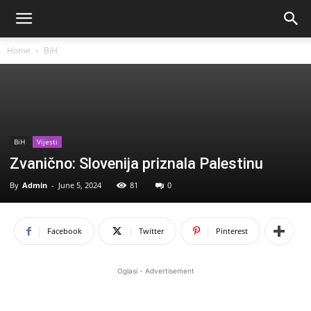
Home
BiH
BiH
Vijesti
Zvanično: Slovenija priznala Palestinu
By
Admin
-
June 5, 2024
81
0
Facebook
Twitter
Pinterest
Oglasi - Advertisement