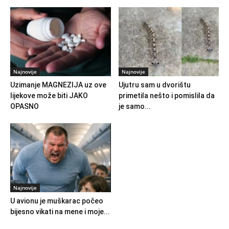
Najnovije
Najnovije
Uzimanje MAGNEZIJA uz ove
Ujutru sam u dvorištu
lijekove može biti JAKO
primetila nešto i pomislila da
OPASNO
je samo...
Najnovije
U avionu je muškarac počeo
bijesno vikati na mene i moje...