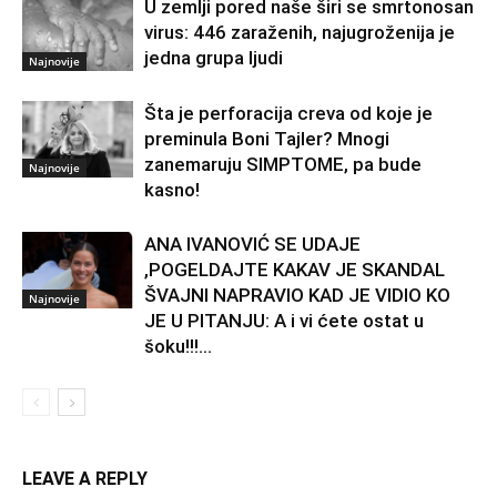
U zemlji pored naše širi se smrtonosan
virus: 446 zaraženih, najugroženija je
jedna grupa ljudi
Najnovije
Šta je perforacija creva od koje je
preminula Boni Tajler? Mnogi
zanemaruju SIMPTOME, pa bude
Najnovije
kasno!
ANA IVANOVIĆ SE UDAJE
,POGELDAJTE KAKAV JE SKANDAL
ŠVAJNI NAPRAVIO KAD JE VIDIO KO
Najnovije
JE U PITANJU: A i vi ćete ostat u
šoku!!!...
LEAVE A REPLY