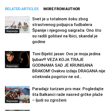
RELATED ARTICLES
MORE FROM AUTHOR
Svet je u totalnom šoku zbog
strastvenog poljupca fudbalera
Španije i njegovog saigrača: Ono što
Najnovije
su radili golišavi na Ibici, skandal je
godine
Toni Bijelić jasan: Ovo je moja jedina
ljubav!!! VEZA KOJA TRAJE
GODINAMA SAD JE KRUNISANA
Najnovije
BRAKOM! Ovakvu izdaju DRAGANA nije
očekivala pogotov ne od...
Paradajz turizam pro max: Pogledajte
šta Balkanci rade nasred grčke plaže
– ljudi su zgroženi
Najnovije