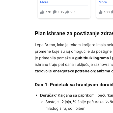
Plan ishrane za postizanje zdrav
Lepa Brena, iako je tokom karijere imala ne
promene koje su joj omogućile da postigne 
je primenila pomaže u
gubitku kilograma
i 
ishrane traje pet dana i uključuje raznovrsn
zadovolje
energetske potrebe organizma
d
Dan 1: Početak sa hranljivim doru
Doručak
: Kajgana sa paprikom i pečurka
Sastojci: 2 jaja, ½ šolje pečuraka, ½ š
mladog sira, so i biber.