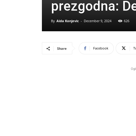
prezgodna: De
By
Aida Konjevic
-
December 9, 2024
626
Facebook
T
Share
Ogl