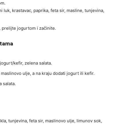
om.
i luk, krastavac, paprika, feta sir, masline, tunjevina,
prelijte jogurtom i začinite.
latama
jogurt/kefir, zelena salata.
 maslinovo ulje, a na kraju dodati jogurt ili kefir.
 salata.
kla, tunjevina, feta sir, maslinovo ulje, limunov sok,