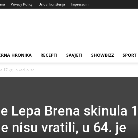
ama
Privacy Policy
Uslovi korištenja
Impressum
CRNA HRONIKA
RECEPTI
SAVJETI
SHOWBIZZ
SPORT
17 kg i nikad joj se...
te Lepa Brena skinula 
e nisu vratili, u 64. je