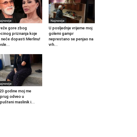
ajnovije
Najnovije
eže gore zbog
U posljednje vrijeme moj
cinog priznanja koje
golemi gampr
 neće dopasti Merlinu!
neprestano se penjao na
sle...
vrh...
ajnovije
23 godine moj me
prug odveo u
pušteni maslinik i...