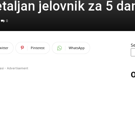
taljan jelovnik za 5 da
0
S
witter
Pinterest
WhatsApp
asi - Advertisement
O