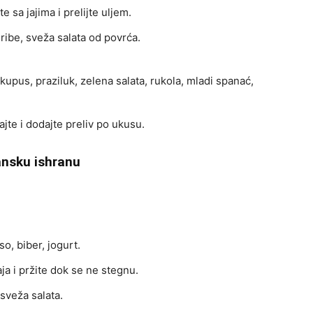
e sa jajima i prelijte uljem.
ribe, sveža salata od povrća.
kupus, praziluk, zelena salata, rukola, mladi spanać,
ajte i dodajte preliv po ukusu.
ansku ishranu
so, biber, jogurt.
aja i pržite dok se ne stegnu.
 sveža salata.