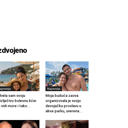
zdvojeno
ajnovije
Najnovije
vela sam svoju
Moja buduća zaova
izlječivo bolesnu kćer
organizovala je svoju
 vidi more i tako...
devojačku proslavu u
akva-parku, uverena...