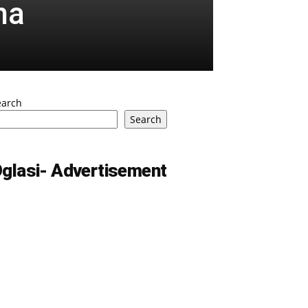
na
earch
Search
glasi- Advertisement