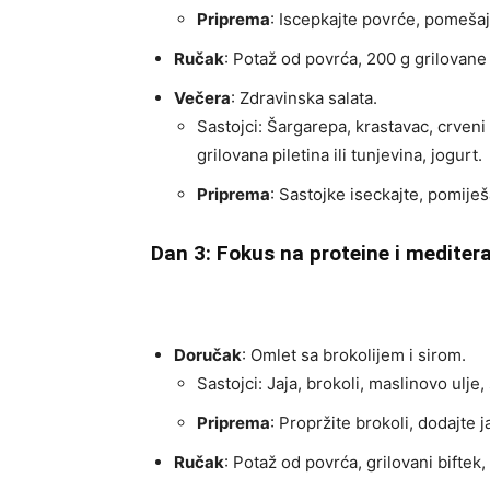
Priprema
: Iscepkajte povrće, pomešajt
Ručak
: Potaž od povrća, 200 g grilovane 
Večera
: Zdravinska salata.
Sastojci: Šargarepa, krastavac, crveni 
grilovana piletina ili tunjevina, jogurt.
Priprema
: Sastojke iseckajte, pomiješ
Dan 3: Fokus na proteine i mediter
Doručak
: Omlet sa brokolijem i sirom.
Sastojci: Jaja, brokoli, maslinovo ulje, 
Priprema
: Propržite brokoli, dodajte j
Ručak
: Potaž od povrća, grilovani biftek,