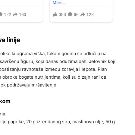
e linije
koliko kilograma viška, tokom godina se odlučila na
savršenu figuru, koja danas oduzima dah. Jelovnik koji
postizanju ravnoteže između zdravlja i lepote. Plan
e obroke bogate nutrijentima, koji su dizajnirani da
ok podržavaju mršavljenje.
čkom
ma.
olje paprike, 20 g izrendanog sira, maslinovo ulje, 50 g