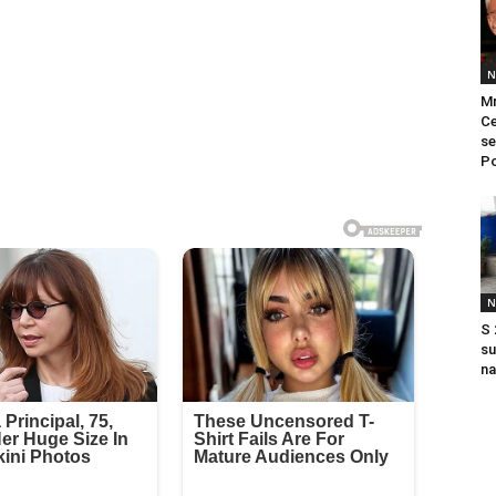
N
Mr
Ce
se
Po
N
S 
su
na