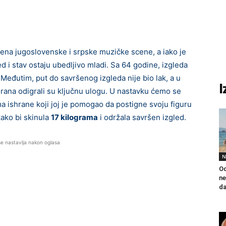
ena jugoslovenske i srpske muzičke scene, a iako je
d i stav ostaju ubedljivo mladi. Sa 64 godine, izgleda
. Međutim, put do savršenog izgleda nije bio lak, a u
I
hrana odigrali su ključnu ulogu. U nastavku ćemo se
ma ishrane koji joj je pomogao da postigne svoju figuru
kako bi skinula
17 kilograma
i održala savršen izgled.
se nastavlja nakon oglasa
N
Od
ne
da