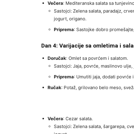
Večera
: Mediteranska salata sa tunjevin
Sastojci: Zelena salata, paradajz, crven
jogurt, origano.
Priprema
: Sastojke dobro promešajte, 
Dan 4: Varijacije sa omletima i sa
Doručak
: Omlet sa povrćem i salatom.
Sastojci: Jaja, povrće, maslinovo ulje, 
Priprema
: Umutiti jaja, dodati povrće i
Ručak
: Potaž, grilovano belo meso, sveža
Večera
: Cezar salata.
Sastojci: Zelena salata, šargarepa, cve