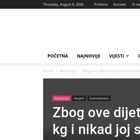
Thursday, August 6, 2026
Početna
Kontakt
O n
Vas
glas
POČETNA
NAJNOVIJE
VIJESTI
Home
Najnovije
Zbog ove dijete Lepa Brena skinula 
Najnovije
Savjeti
Zanimljivosti
Zbog ove dije
kg i nikad joj s