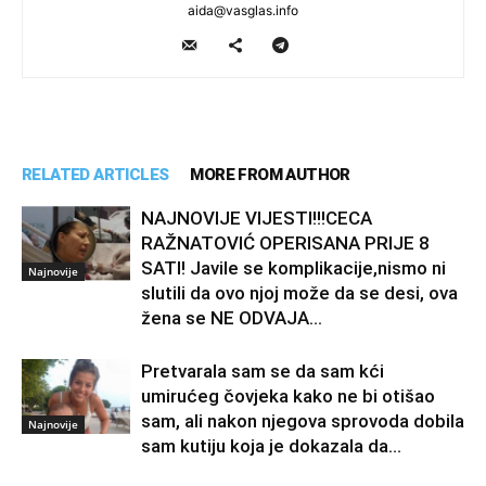
aida@vasglas.info
RELATED ARTICLES
MORE FROM AUTHOR
NAJNOVIJE VIJESTI!!!CECA
RAŽNATOVIĆ OPERISANA PRIJE 8
SATI! Javile se komplikacije,nismo ni
Najnovije
slutili da ovo njoj može da se desi, ova
žena se NE ODVAJA...
Pretvarala sam se da sam kći
umirućeg čovjeka kako ne bi otišao
sam, ali nakon njegova sprovoda dobila
Najnovije
sam kutiju koja je dokazala da...