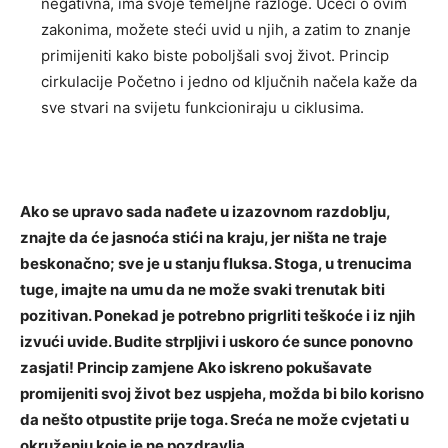
negativna, ima svoje temeljne razloge. Učeći o ovim
zakonima, možete steći uvid u njih, a zatim to znanje
primijeniti kako biste poboljšali svoj život. Princip
cirkulacije Početno i jedno od ključnih načela kaže da
sve stvari na svijetu funkcioniraju u ciklusima.
Ako se upravo sada nađete u izazovnom razdoblju,
znajte da će jasnoća stići na kraju, jer ništa ne traje
beskonačno; sve je u stanju fluksa. Stoga, u trenucima
tuge, imajte na umu da ne može svaki trenutak biti
pozitivan. Ponekad je potrebno prigrliti teškoće i iz njih
izvući uvide. Budite strpljivi i uskoro će sunce ponovno
zasjati! Princip zamjene Ako iskreno pokušavate
promijeniti svoj život bez uspjeha, možda bi bilo korisno
da nešto otpustite prije toga. Sreća ne može cvjetati u
okruženju koje je ne pozdravlja.