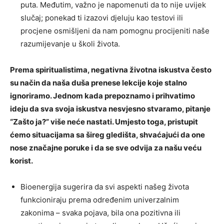
puta. Međutim, važno je napomenuti da to nije uvijek
slučaj; ponekad ti izazovi djeluju kao testovi ili
procjene osmišljeni da nam pomognu procijeniti naše
razumijevanje u školi života.
Prema spiritualistima, negativna životna iskustva često
su način da naša duša prenese lekcije koje stalno
ignoriramo. Jednom kada prepoznamo i prihvatimo
ideju da sva svoja iskustva nesvjesno stvaramo, pitanje
“Zašto ja?” više neće nastati. Umjesto toga, pristupit
ćemo situacijama sa šireg gledišta, shvaćajući da one
nose značajne poruke i da se sve odvija za našu veću
korist.
Bioenergija sugerira da svi aspekti našeg života
funkcioniraju prema određenim univerzalnim
zakonima – svaka pojava, bila ona pozitivna ili