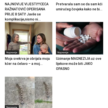
NAJNOVIJE VIJESTI!!!CECA
Pretvarala sam se da sam kći
RAŽNATOVIĆ OPERISANA
umirućeg čovjeka kako ne bi...
PRIJE 8 SATI! Javile se
komplikacije,nismo ni...
Najnovije
Najnovije
Moja svekrva je obrijala moju
Uzimanje MAGNEZIJA uz ove
kćer na ćelavo – a moj...
lijekove može biti JAKO
OPASNO
Najnovije