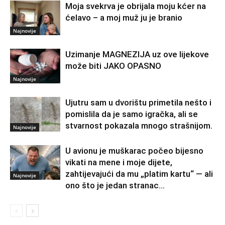
Moja svekrva je obrijala moju kćer na
ćelavo – a moj muž ju je branio
Najnovije
Uzimanje MAGNEZIJA uz ove lijekove
može biti JAKO OPASNO
Najnovije
Ujutru sam u dvorištu primetila nešto i
pomislila da je samo igračka, ali se
stvarnost pokazala mnogo strašnijom.
Najnovije
U avionu je muškarac počeo bijesno
vikati na mene i moje dijete,
zahtijevajući da mu „platim kartu“ — ali
Najnovije
ono što je jedan stranac...