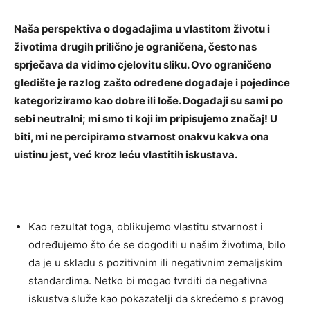
Naša perspektiva o događajima u vlastitom životu i
životima drugih prilično je ograničena, često nas
sprječava da vidimo cjelovitu sliku. Ovo ograničeno
gledište je razlog zašto određene događaje i pojedince
kategoriziramo kao dobre ili loše. Događaji su sami po
sebi neutralni; mi smo ti koji im pripisujemo značaj! U
biti, mi ne percipiramo stvarnost onakvu kakva ona
uistinu jest, već kroz leću vlastitih iskustava.
Kao rezultat toga, oblikujemo vlastitu stvarnost i
određujemo što će se dogoditi u našim životima, bilo
da je u skladu s pozitivnim ili negativnim zemaljskim
standardima. Netko bi mogao tvrditi da negativna
iskustva služe kao pokazatelji da skrećemo s pravog