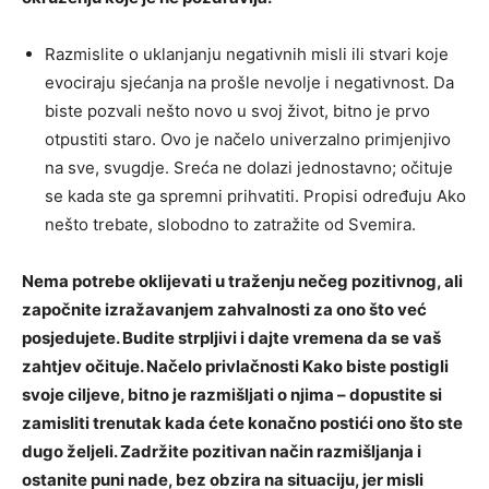
Razmislite o uklanjanju negativnih misli ili stvari koje
evociraju sjećanja na prošle nevolje i negativnost. Da
biste pozvali nešto novo u svoj život, bitno je prvo
otpustiti staro. Ovo je načelo univerzalno primjenjivo
na sve, svugdje. Sreća ne dolazi jednostavno; očituje
se kada ste ga spremni prihvatiti. Propisi određuju Ako
nešto trebate, slobodno to zatražite od Svemira.
Nema potrebe oklijevati u traženju nečeg pozitivnog, ali
započnite izražavanjem zahvalnosti za ono što već
posjedujete. Budite strpljivi i dajte vremena da se vaš
zahtjev očituje. Načelo privlačnosti Kako biste postigli
svoje ciljeve, bitno je razmišljati o njima – dopustite si
zamisliti trenutak kada ćete konačno postići ono što ste
dugo željeli. Zadržite pozitivan način razmišljanja i
ostanite puni nade, bez obzira na situaciju, jer misli