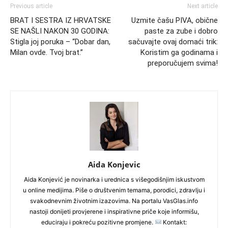
Previous article
Next article
BRAT I SESTRA IZ HRVATSKE
Uzmite čašu PIVA, obične
SE NAŠLI NAKON 30 GODINA:
paste za zube i dobro
Stigla joj poruka – “Dobar dan,
sačuvajte ovaj domaći trik:
Milan ovde. Tvoj brat.”
Koristim ga godinama i
preporučujem svima!
Aida Konjevic
Aida Konjević je novinarka i urednica s višegodišnjim iskustvom
u online medijima. Piše o društvenim temama, porodici, zdravlju i
svakodnevnim životnim izazovima. Na portalu VasGlas.info
nastoji donijeti provjerene i inspirativne priče koje informišu,
educiraju i pokreću pozitivne promjene.
Kontakt: