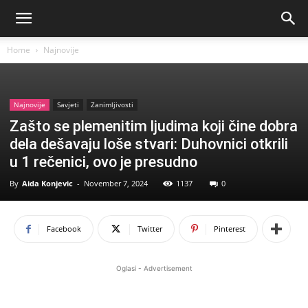
Home
Najnovije
Najnovije
Savjeti
Zanimljivosti
Zašto se plemenitim ljudima koji čine dobra
dela dešavaju loše stvari: Duhovnici otkrili
u 1 rečenici, ovo je presudno
By
Aida Konjevic
-
November 7, 2024
1137
0
Facebook
Twitter
Pinterest
Oglasi - Advertisement