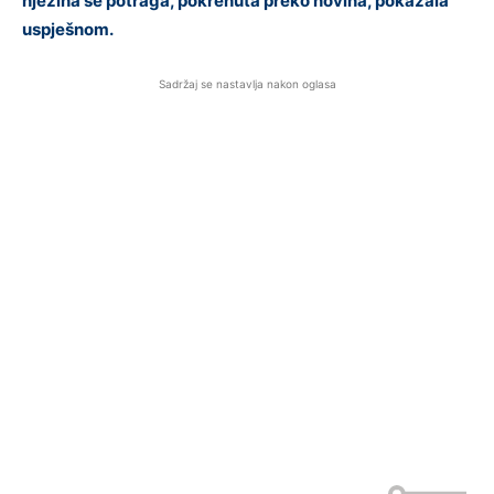
njezina se potraga, pokrenuta preko novina, pokazala
uspješnom.
Sadržaj se nastavlja nakon oglasa