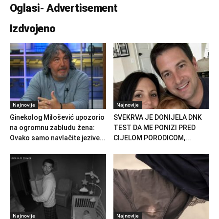
Oglasi- Advertisement
Izdvojeno
Najnovije
Najnovije
Ginekolog Milošević upozorio
SVEKRVA JE DONIJELA DNK
na ogromnu zabludu žena:
TEST DA ME PONIZI PRED
Ovako samo navlačite jezive...
CIJELOM PORODICOM,...
Najnovije
Najnovije