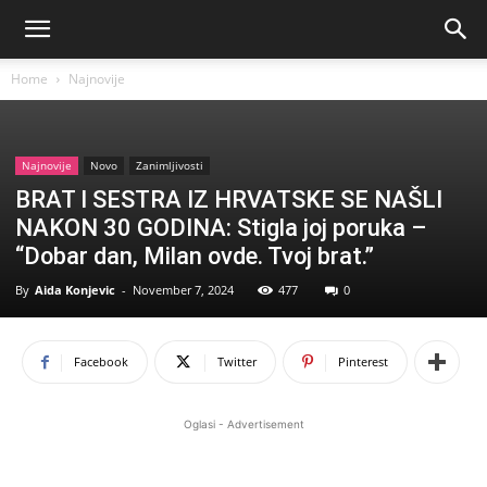
Home
Najnovije
Najnovije
Novo
Zanimljivosti
BRAT I SESTRA IZ HRVATSKE SE NAŠLI
NAKON 30 GODINA: Stigla joj poruka –
“Dobar dan, Milan ovde. Tvoj brat.”
By
Aida Konjevic
-
November 7, 2024
477
0
Facebook
Twitter
Pinterest
Oglasi - Advertisement