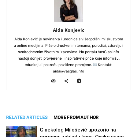
Aida Konjevic
Aida Konjević je novinarka i urednica s višegodišnjim iskustvom
u online medijima. Piše o društvenim temama, porodici, zdravlju i
svakodnevnim životnim izazovima. Na portalu VasGlas.info
nastoji donijeti provjerene i inspirativne priče koje informišu,
educiraju i pokreću pozitivne promjene.
Kontakt:
aida@vasglas.info
RELATED ARTICLES
MORE FROM AUTHOR
Ginekolog Milošević upozorio na
ogromnu zabludu žena: Ovako samo