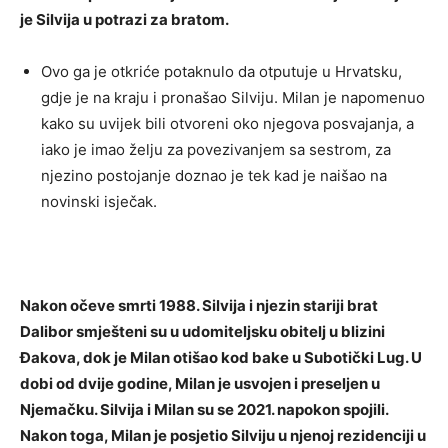
je Silvija u potrazi za bratom.
Ovo ga je otkriće potaknulo da otputuje u Hrvatsku,
gdje je na kraju i pronašao Silviju. Milan je napomenuo
kako su uvijek bili otvoreni oko njegova posvajanja, a
iako je imao želju za povezivanjem sa sestrom, za
njezino postojanje doznao je tek kad je naišao na
novinski isječak.
Nakon očeve smrti 1988. Silvija i njezin stariji brat
Dalibor smješteni su u udomiteljsku obitelj u blizini
Đakova, dok je Milan otišao kod bake u Subotički Lug. U
dobi od dvije godine, Milan je usvojen i preseljen u
Njemačku. Silvija i Milan su se 2021. napokon spojili.
Nakon toga, Milan je posjetio Silviju u njenoj rezidenciji u