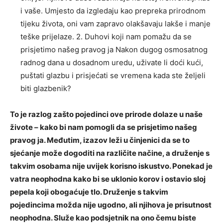
i vaše. Umjesto da izgledaju kao prepreka prirodnom
tijeku života, oni vam zapravo olakšavaju lakše i manje
teške prijelaze. 2. Duhovi koji nam pomažu da se
prisjetimo našeg pravog ja Nakon dugog osmosatnog
radnog dana u dosadnom uredu, uživate li doći kući,
puštati glazbu i prisjećati se vremena kada ste željeli
biti glazbenik?
To je razlog zašto pojedinci ove prirode dolaze u naše
živote – kako bi nam pomogli da se prisjetimo našeg
pravog ja. Međutim, izazov leži u činjenici da se to
sjećanje može dogoditi na različite načine, a druženje s
takvim osobama nije uvijek korisno iskustvo. Ponekad je
vatra neophodna kako bi se uklonio korov i ostavio sloj
pepela koji obogaćuje tlo. Druženje s takvim
pojedincima možda nije ugodno, ali njihova je prisutnost
neophodna. Služe kao podsjetnik na ono čemu biste