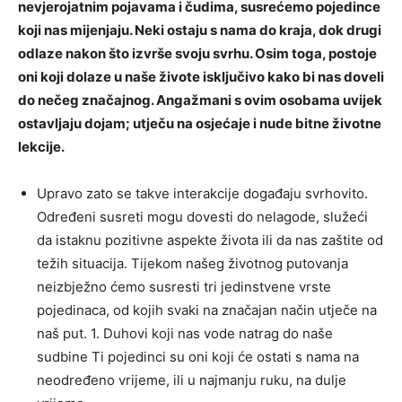
nevjerojatnim pojavama i čudima, susrećemo pojedince
koji nas mijenjaju. Neki ostaju s nama do kraja, dok drugi
odlaze nakon što izvrše svoju svrhu. Osim toga, postoje
oni koji dolaze u naše živote isključivo kako bi nas doveli
do nečeg značajnog. Angažmani s ovim osobama uvijek
ostavljaju dojam; utječu na osjećaje i nude bitne životne
lekcije.
Upravo zato se takve interakcije događaju svrhovito.
Određeni susreti mogu dovesti do nelagode, služeći
da istaknu pozitivne aspekte života ili da nas zaštite od
težih situacija. Tijekom našeg životnog putovanja
neizbježno ćemo susresti tri jedinstvene vrste
pojedinaca, od kojih svaki na značajan način utječe na
naš put. 1. Duhovi koji nas vode natrag do naše
sudbine Ti pojedinci su oni koji će ostati s nama na
neodređeno vrijeme, ili u najmanju ruku, na dulje