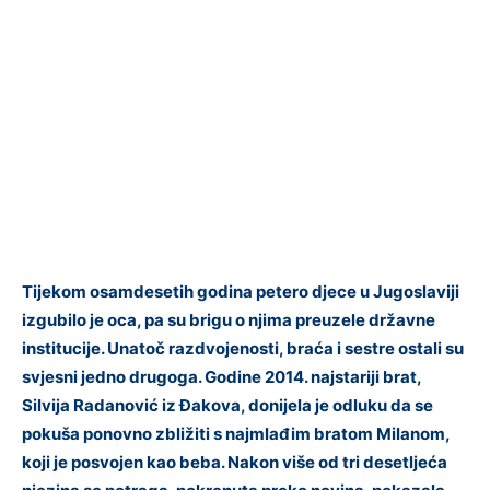
Tijekom osamdesetih godina petero djece u Jugoslaviji
izgubilo je oca, pa su brigu o njima preuzele državne
institucije. Unatoč razdvojenosti, braća i sestre ostali su
svjesni jedno drugoga. Godine 2014. najstariji brat,
Silvija Radanović iz Đakova, donijela je odluku da se
pokuša ponovno zbližiti s najmlađim bratom Milanom,
koji je posvojen kao beba. Nakon više od tri desetljeća