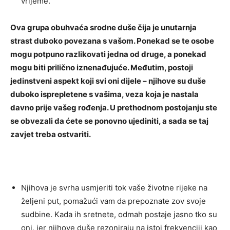
vrijeme.
Ova grupa obuhvaća srodne duše čija je unutarnja
strast duboko povezana s vašom. Ponekad se te osobe
mogu potpuno razlikovati jedna od druge, a ponekad
mogu biti prilično iznenađujuće. Međutim, postoji
jedinstveni aspekt koji svi oni dijele – njihove su duše
duboko isprepletene s vašima, veza koja je nastala
davno prije vašeg rođenja. U prethodnom postojanju ste
se obvezali da ćete se ponovno ujediniti, a sada se taj
zavjet treba ostvariti.
Njihova je svrha usmjeriti tok vaše životne rijeke na
željeni put, pomažući vam da prepoznate zov svoje
sudbine. Kada ih sretnete, odmah postaje jasno tko su
oni, jer njihove duše rezoniraju na istoj frekvenciji kao