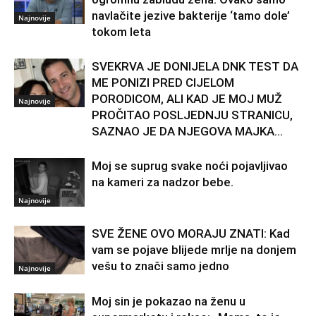
navlačite jezive bakterije ‘tamo dole’
Najnovije
tokom leta
SVEKRVA JE DONIJELA DNK TEST DA
ME PONIZI PRED CIJELOM
PORODICOM, ALI KAD JE MOJ MUŽ
Najnovije
PROČITAO POSLJEDNJU STRANICU,
SAZNAO JE DA NJEGOVA MAJKA...
Moj se suprug svake noći pojavljivao
na kameri za nadzor bebe.
Najnovije
SVE ŽENE OVO MORAJU ZNATI: Kad
vam se pojave blijede mrlje na donjem
vešu to znači samo jedno
Najnovije
Moj sin je pokazao na ženu u