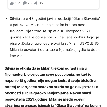
Silvija se u 43. godini javila redakciji “Glasa Slavonije”
u potrazi za Milanom, najmlađim bratom među
trojicom. Njen trud se isplatio 16. listopada 2021.
godine kada je dobila poruku na Facebooku u kojoj je
pisalo „Dobro jutro, ovdje tvoj brat Milan. USVOJENO
Milan je usvojen i odrastao u Njemačkoj, gdje je dobio
ime Alen.
Silvija je otkrila da je Milan tijekom odrastanja u
Njemačkoj bio svjestan svog posvojenja, no kad je
napunio 18 godina, nije mogao locirati svoju biološku
obitelj. Milan je tek nedavno otkrio da ga Silvija traži, a
okolnosti su bile gotovo nevjerojatne. Nakon smrti
posvojitelja 2021. godine, Milan je među očevim
stvarima pronašao isječak iz “Glasa Slavonije” na kojem