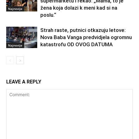
supermarketu i rekao: „Mama, to je
žena koja dolazi k meni kad si na
Najnovije
poslu.“
Strah raste, putnici otkazuju letove:
Nova Baba Vanga predvidjela ogromnu
katastrofu OD OVOG DATUMA
Najnovije
LEAVE A REPLY