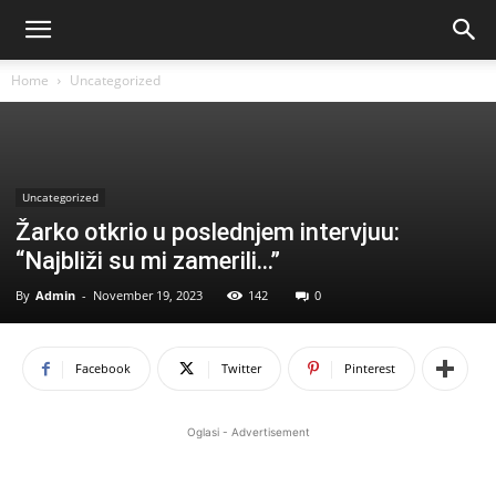
Home
Uncategorized
Uncategorized
Žarko otkrio u poslednjem intervjuu:
“Najbliži su mi zamerili…”
By
Admin
-
November 19, 2023
142
0
Facebook
Twitter
Pinterest
Oglasi - Advertisement