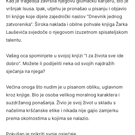
Kad je tragedija završila njegovu glumačku karijeru, bio je
vršnjak Isusa. Ipak, utjehu je pronašao u pisanju i objavio
tri knjige koje dijele zajednički naslov “Dnevnik jednog
zatvorenika”. Široka naklada i obilne pohvale knjiga Žarka
Lauševića svjedoče o njegovom izuzetnom spisateljskom
talentu.
Vašeg oca spominjete u svojoj knjizi “I za života sve ide
dobro”. Možete li podijeliti neka od svojih najdražih
sjećanja na njega?
Većina onoga što nudim je u pisanom obliku, uglavnom
kroz knjige. Bio je osoba velikog moralnog karaktera i
suzdržanog ponašanja. Živio je svoj život u skladu s
načelima kršćanske etike i nikada nije gajio zamjerku
prema okolnostima u kojima se nalazio.
Pokušao je prikriti svoje osjećaje.