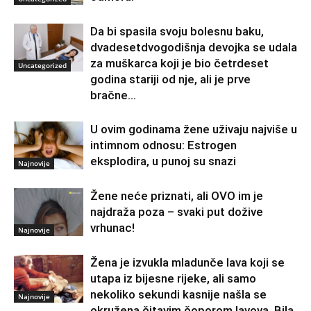
Da bi spasila svoju bolesnu baku,
dvadesetdvogodišnja devojka se udala
za muškarca koji je bio četrdeset
Uncategorized
godina stariji od nje, ali je prve
bračne...
U ovim godinama žene uživaju najviše u
intimnom odnosu: Estrogen
eksplodira, u punoj su snazi
Najnovije
Žene neće priznati, ali OVO im je
najdraža poza – svaki put dožive
vrhunac!
Najnovije
Žena je izvukla mladunče lava koji se
utapa iz bijesne rijeke, ali samo
nekoliko sekundi kasnije našla se
Najnovije
okružena čitavim čoporom lavova. Bila