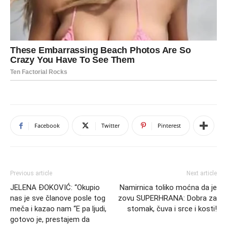
Facebook
Twitter
Pinterest
Previous article
Next article
JELENA ĐOKOVIĆ: “Okupio
Namirnica toliko moćna da je
nas je sve članove posle tog
zovu SUPERHRANA: Dobra za
meča i kazao nam “E pa ljudi,
stomak, čuva i srce i kosti!
gotovo je, prestajem da