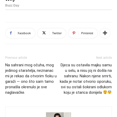
Facebook
Twitter
Pinterest
Previous article
Next article
Na sahrani mog očuha, mog
Djeca su ostavila majku samu
jedinog staratelja, neznanac
u selu, a nisu joj ni došla na
mi je rekao da otvorim fioku u
sahranu: Nakon njene smrti,
garaži — ono što sam tamo
kada je notar otvorio oporuku,
pronašla okrenulo je sve
svi su ostali šokirani odlukom
naglavačke.
koju je starica donijela