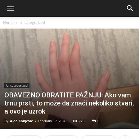
Home
Uncategorized
Uncategorized
OBAVEZNO OBRATITE PAŽNJU: Ako vam
trnu prsti, to može da znači nekoliko stvari,
a ovo je uzrok
By
Aida Konjevic
-
February 17, 2026
725
0