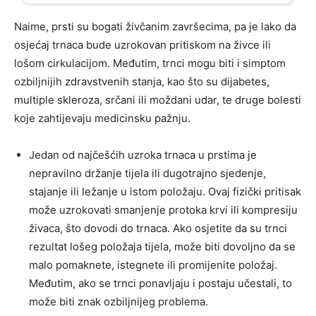
Naime, prsti su bogati živčanim završecima, pa je lako da
osjećaj trnaca bude uzrokovan pritiskom na živce ili
lošom cirkulacijom. Međutim, trnci mogu biti i simptom
ozbiljnijih zdravstvenih stanja, kao što su dijabetes,
multiple skleroza, srčani ili moždani udar, te druge bolesti
koje zahtijevaju medicinsku pažnju.
Jedan od najčešćih uzroka trnaca u prstima je
nepravilno držanje tijela ili dugotrajno sjedenje,
stajanje ili ležanje u istom položaju. Ovaj fizički pritisak
može uzrokovati smanjenje protoka krvi ili kompresiju
živaca, što dovodi do trnaca. Ako osjetite da su trnci
rezultat lošeg položaja tijela, može biti dovoljno da se
malo pomaknete, istegnete ili promijenite položaj.
Međutim, ako se trnci ponavljaju i postaju učestali, to
može biti znak ozbiljnijeg problema.