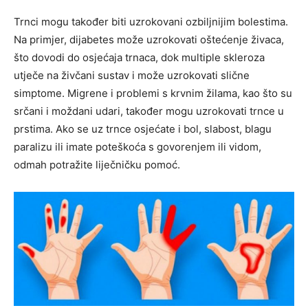
Trnci mogu također biti uzrokovani ozbiljnijim bolestima.
Na primjer, dijabetes može uzrokovati oštećenje živaca,
što dovodi do osjećaja trnaca, dok multiple skleroza
utječe na živčani sustav i može uzrokovati slične
simptome. Migrene i problemi s krvnim žilama, kao što su
srčani i moždani udari, također mogu uzrokovati trnce u
prstima. Ako se uz trnce osjećate i bol, slabost, blagu
paralizu ili imate poteškoća s govorenjem ili vidom,
odmah potražite liječničku pomoć.