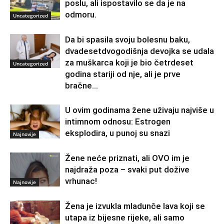
poslu, ali ispostavilo se da je na
odmoru.
Uncategorized
Da bi spasila svoju bolesnu baku,
dvadesetdvogodišnja devojka se udala
za muškarca koji je bio četrdeset
Uncategorized
godina stariji od nje, ali je prve
bračne...
U ovim godinama žene uživaju najviše u
intimnom odnosu: Estrogen
eksplodira, u punoj su snazi
Najnovije
Žene neće priznati, ali OVO im je
najdraža poza – svaki put dožive
vrhunac!
Najnovije
Žena je izvukla mladunče lava koji se
utapa iz bijesne rijeke, ali samo