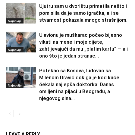
Ujutru sam u dvorištu primetila nešto i
pomislila da je samo igračka, ali se
stvarnost pokazala mnogo strašnijom.
Najnovije
U avionu je muškarac počeo bijesno
vikati na mene i moje dijete,
zahtijevajući da mu „platim kartu“ — ali
Najnovije
ono što je jedan stranac...
Potekao sa Kosova, ludovao sa
Milenom Dravić dok ga je kod kuće
čekala najlepša doktorka: Danas
Najnovije
omiljeni na pijaci u Beogradu, a
njegovog sina...
LEAVE A REPLY