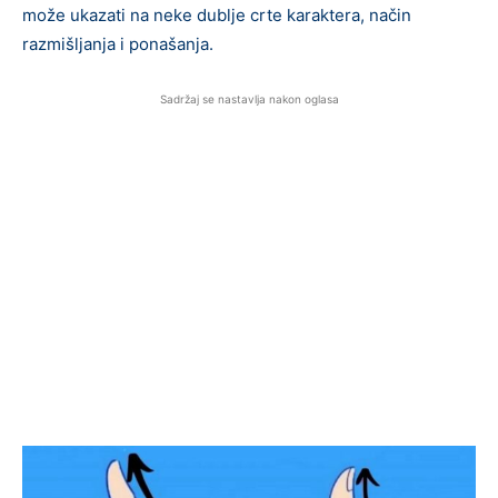
može ukazati na neke dublje crte karaktera, način
razmišljanja i ponašanja.
Sadržaj se nastavlja nakon oglasa