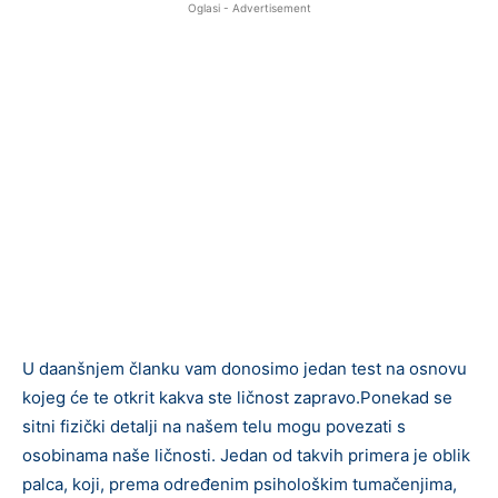
Oglasi - Advertisement
U daanšnjem članku vam donosimo jedan test na osnovu
kojeg će te otkrit kakva ste ličnost zapravo.Ponekad se
sitni fizički detalji na našem telu mogu povezati s
osobinama naše ličnosti. Jedan od takvih primera je oblik
palca, koji, prema određenim psihološkim tumačenjima,