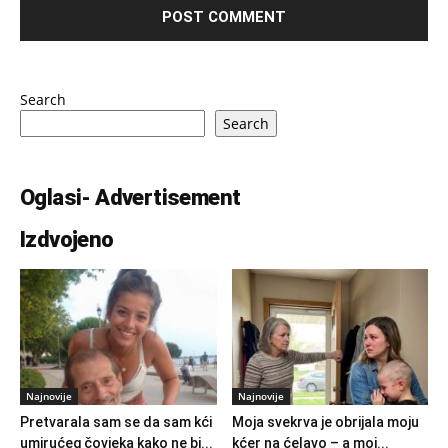
Search
Search
Oglasi- Advertisement
Izdvojeno
Najnovije
Najnovije
Pretvarala sam se da sam kći
Moja svekrva je obrijala moju
umirućeg čovjeka kako ne bi...
kćer na ćelavo – a moj...