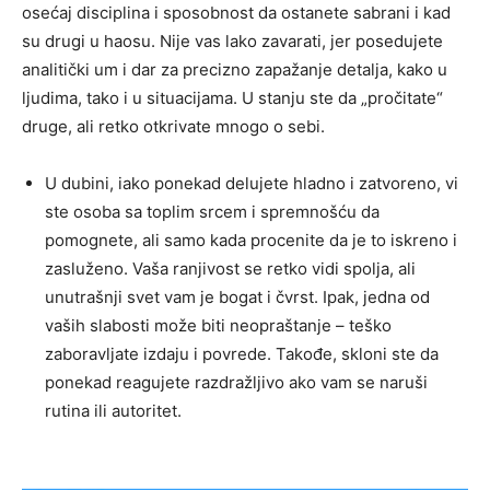
osećaj disciplina i sposobnost da ostanete sabrani i kad
su drugi u haosu. Nije vas lako zavarati, jer posedujete
analitički um i dar za precizno zapažanje detalja, kako u
ljudima, tako i u situacijama. U stanju ste da „pročitate“
druge, ali retko otkrivate mnogo o sebi.
U dubini, iako ponekad delujete hladno i zatvoreno, vi
ste osoba sa toplim srcem i spremnošću da
pomognete, ali samo kada procenite da je to iskreno i
zasluženo. Vaša ranjivost se retko vidi spolja, ali
unutrašnji svet vam je bogat i čvrst. Ipak, jedna od
vaših slabosti može biti neopraštanje – teško
zaboravljate izdaju i povrede. Takođe, skloni ste da
ponekad reagujete razdražljivo ako vam se naruši
rutina ili autoritet.