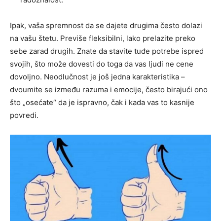
Ipak, vaša spremnost da se dajete drugima često dolazi
na vašu štetu. Previše fleksibilni, lako prelazite preko
sebe zarad drugih. Znate da stavite tuđe potrebe ispred
svojih, što može dovesti do toga da vas ljudi ne cene
dovoljno. Neodlučnost je još jedna karakteristika –
dvoumite se između razuma i emocije, često birajući ono
što „osećate“ da je ispravno, čak i kada vas to kasnije
povredi.