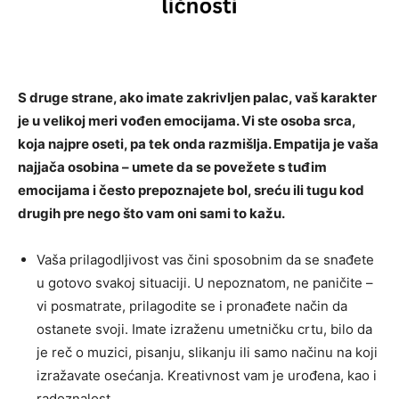
S druge strane, ako imate zakrivljen palac, vaš karakter
je u velikoj meri vođen emocijama. Vi ste osoba srca,
koja najpre oseti, pa tek onda razmišlja. Empatija je vaša
najjača osobina – umete da se povežete s tuđim
emocijama i često prepoznajete bol, sreću ili tugu kod
drugih pre nego što vam oni sami to kažu.
Vaša prilagodljivost vas čini sposobnim da se snađete
u gotovo svakoj situaciji. U nepoznatom, ne paničite –
vi posmatrate, prilagodite se i pronađete način da
ostanete svoji. Imate izraženu umetničku crtu, bilo da
je reč o muzici, pisanju, slikanju ili samo načinu na koji
izražavate osećanja. Kreativnost vam je urođena, kao i
radoznalost.