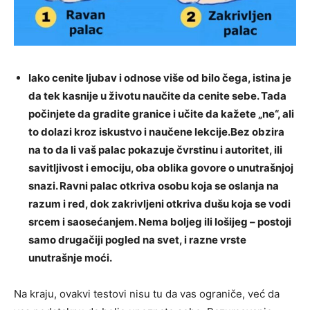
Iako cenite ljubav i odnose više od bilo čega, istina je
da tek kasnije u životu naučite da cenite sebe. Tada
počinjete da gradite granice i učite da kažete „ne“, ali
to dolazi kroz iskustvo i naučene lekcije.Bez obzira
na to da li vaš palac pokazuje čvrstinu i autoritet, ili
savitljivost i emociju, oba oblika govore o unutrašnjoj
snazi. Ravni palac otkriva osobu koja se oslanja na
razum i red, dok zakrivljeni otkriva dušu koja se vodi
srcem i saosećanjem. Nema boljeg ili lošijeg – postoji
samo drugačiji pogled na svet, i razne vrste
unutrašnje moći.
Na kraju, ovakvi testovi nisu tu da vas ograniče, već da