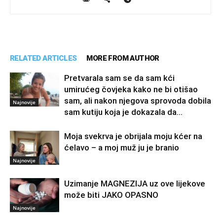
RELATED ARTICLES
MORE FROM AUTHOR
Pretvarala sam se da sam kći
umirućeg čovjeka kako ne bi otišao
sam, ali nakon njegova sprovoda dobila
Najnovije
sam kutiju koja je dokazala da...
Moja svekrva je obrijala moju kćer na
ćelavo – a moj muž ju je branio
Najnovije
Uzimanje MAGNEZIJA uz ove lijekove
može biti JAKO OPASNO
Najnovije