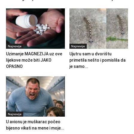
Najnovije
Najnovije
Uzimanje MAGNEZIJA uz ove
Ujutru sam u dvorištu
lijekove može biti JAKO
primetila nešto i pomislila da
OPASNO
je samo...
Najnovije
U avionu je muškarac počeo
bijesno vikati na mene i moje...