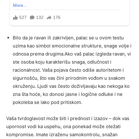
Bilo da je ravan ili zakrivljen, palac se u ovom testu
uzima kao simbol emocionalne strukture, snage volje i
odnosa prema drugima.Ako vaš palac izgleda ravan, vi
ste osoba koju karakterišu snaga, odlučnost i
racionalnost. Vaša pojava često odiše autoritetom i
sigurnošću, što vas čini prirodnim vođom u svakom
okruženju. Ljudi vas često doživljavaju kao nekoga ko
zna šta hoće, ko donosi jasne i logične odluke i ne
pokoleba se lako pod pritiskom.
Vaša tvrdoglavost može biti i prednost i izazov – dok vas
upornost vodi ka uspehu, ona ponekad može otežati
kompromise. Imate izraženu samokontrolu, snažan