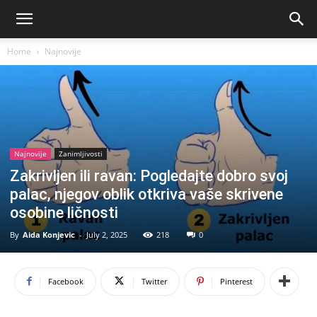
Home
Najnovije
Najnovije
Zanimljivosti
Zakrivljen ili ravan: Pogledajte dobro svoj
palac, njegov oblik otkriva vaše skrivene
osobine ličnosti
By
Aida Konjevic
-
July 2, 2025
218
0
Facebook
Twitter
Pinterest