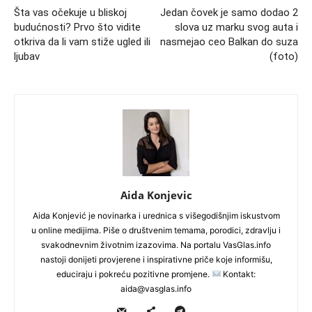
Šta vas očekuje u bliskoj
Jedan čovek je samo dodao 2
budućnosti? Prvo što vidite
slova uz marku svog auta i
otkriva da li vam stiže ugled ili
nasmejao ceo Balkan do suza
ljubav
(foto)
Aida Konjevic
Aida Konjević je novinarka i urednica s višegodišnjim iskustvom
u online medijima. Piše o društvenim temama, porodici, zdravlju i
svakodnevnim životnim izazovima. Na portalu VasGlas.info
nastoji donijeti provjerene i inspirativne priče koje informišu,
educiraju i pokreću pozitivne promjene.
Kontakt:
aida@vasglas.info