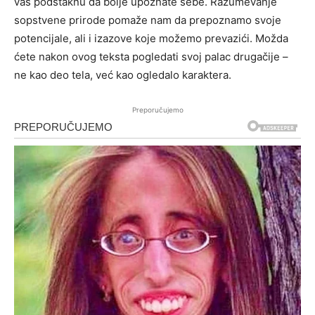
vas podstaknu da bolje upoznate sebe. Razumevanje
sopstvene prirode pomaže nam da prepoznamo svoje
potencijale, ali i izazove koje možemo prevazići. Možda
ćete nakon ovog teksta pogledati svoj palac drugačije –
ne kao deo tela, već kao ogledalo karaktera.
Preporučujemo