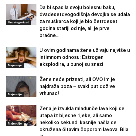
Da bi spasila svoju bolesnu baku,
dvadesetdvogodišnja devojka se udala
za muškarca koji je bio četrdeset
Uncategorized
godina stariji od nje, ali je prve
bračne...
U ovim godinama žene uživaju najviše u
intimnom odnosu: Estrogen
eksplodira, u punoj su snazi
Najnovije
Žene neće priznati, ali OVO im je
najdraža poza – svaki put dožive
vrhunac!
Najnovije
Žena je izvukla mladunče lava koji se
utapa iz bijesne rijeke, ali samo
nekoliko sekundi kasnije našla se
Najnovije
okružena čitavim čoporom lavova. Bila