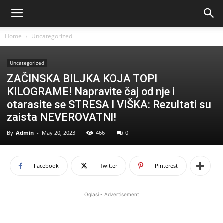
Home
Uncategorized
Uncategorized
ZAČINSKA BILJKA KOJA TOPI
KILOGRAME! Napravite čaj od nje i
otarasite se STRESA I VIŠKA: Rezultati su
zaista NEVEROVATNI!
By
Admin
-
May 20, 2023
466
0
Facebook
Twitter
Pinterest
Oglasi - Advertisement