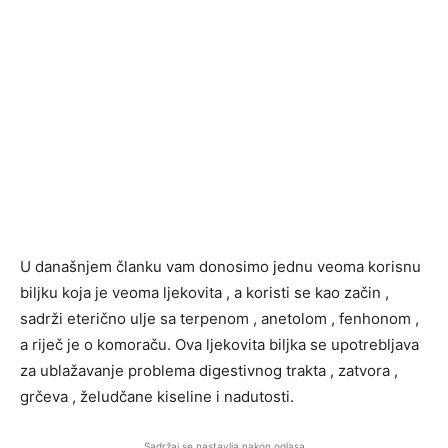
U današnjem članku vam donosimo jednu veoma korisnu
biljku koja je veoma ljekovita , a koristi se kao začin ,
sadrži eterično ulje sa terpenom , anetolom , fenhonom ,
a riječ je o komoraču. Ova ljekovita biljka se upotrebljava
za ublažavanje problema digestivnog trakta , zatvora ,
grčeva , želudčane kiseline i nadutosti.
Sadržaj se nastavlja nakon oglasa