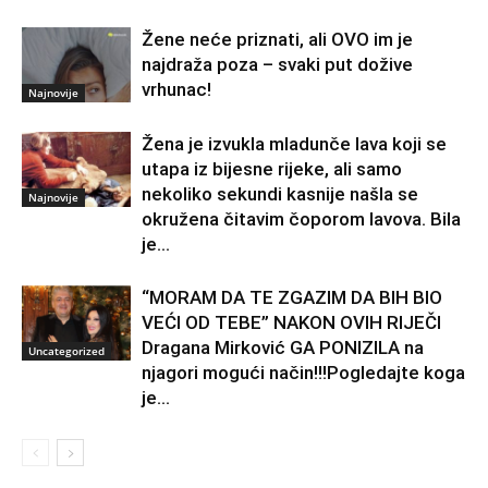
Žene neće priznati, ali OVO im je
najdraža poza – svaki put dožive
vrhunac!
Najnovije
Žena je izvukla mladunče lava koji se
utapa iz bijesne rijeke, ali samo
nekoliko sekundi kasnije našla se
Najnovije
okružena čitavim čoporom lavova. Bila
je...
“MORAM DA TE ZGAZIM DA BIH BIO
VEĆI OD TEBE” NAKON OVIH RIJEČI
Dragana Mirković GA PONIZILA na
Uncategorized
njagori mogući način!!!Pogledajte koga
je...