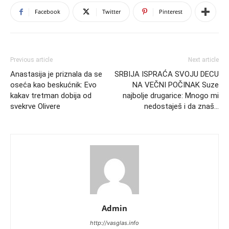
Facebook
Twitter
Pinterest
Previous article
Next article
Anastasija je priznala da se
SRBIJA ISPRAĆA SVOJU DECU
oseća kao beskućnik: Evo
NA VEČNI POČINAK Suze
kakav tretman dobija od
najbolje drugarice: Mnogo mi
svekrve Olivere
nedostaješ i da znaš…
Admin
http://vasglas.info