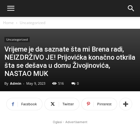
Home
Uncategorized
Uncategorized
Vrijeme je da saznate šta mi Brena radi,
NEIZDRŽIVO JE! Prijovićka konačno otkrila
šta se dešava u domu Živojinovića,
NASTAO MUK
By
Admin
-
May 9, 2023
516
0
Facebook
Twitter
Pinterest
Oglasi - Advertisement