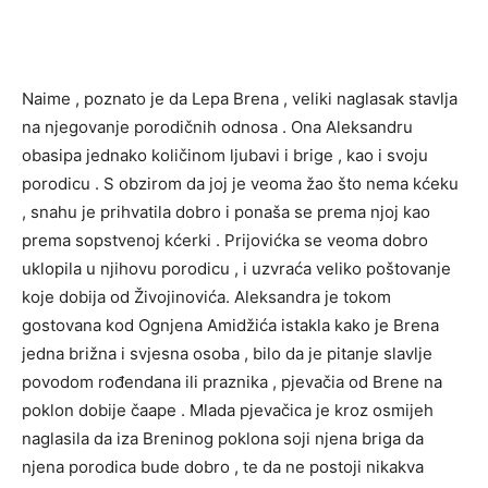
Naime , poznato je da Lepa Brena , veliki naglasak stavlja
na njegovanje porodičnih odnosa . Ona Aleksandru
obasipa jednako količinom ljubavi i brige , kao i svoju
porodicu . S obzirom da joj je veoma žao što nema kćeku
, snahu je prihvatila dobro i ponaša se prema njoj kao
prema sopstvenoj kćerki . Prijovićka se veoma dobro
uklopila u njihovu porodicu , i uzvraća veliko poštovanje
koje dobija od Živojinovića. Aleksandra je tokom
gostovana kod Ognjena Amidžića istakla kako je Brena
jedna brižna i svjesna osoba , bilo da je pitanje slavlje
povodom rođendana ili praznika , pjevačia od Brene na
poklon dobije čaape . Mlada pjevačica je kroz osmijeh
naglasila da iza Breninog poklona soji njena briga da
njena porodica bude dobro , te da ne postoji nikakva