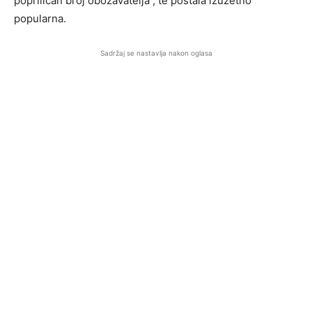
popriličan broj obožavatelja , te postala izuzetno
popularna.
Sadržaj se nastavlja nakon oglasa