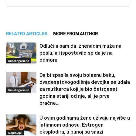
RELATED ARTICLES
MORE FROM AUTHOR
Odlučila sam da iznenadim muža na
poslu, ali ispostavilo se da je na
odmoru.
Uncategorized
Da bi spasila svoju bolesnu baku,
dvadesetdvogodišnja devojka se udala
za muškarca koji je bio četrdeset
Uncategorized
godina stariji od nje, ali je prve
bračne...
U ovim godinama žene uživaju najviše u
intimnom odnosu: Estrogen
eksplodira, u punoj su snazi
Najnovije