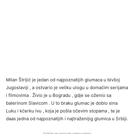
Milan Štrljić je jedan od najpoznatijih glumaca u bivšoj
Jugoslaviji , a ostvario je veliku ulogu u domaćim serijama
i filmovima . Živio je u Bogradu , gdje se oženio sa
balerinom Slavicom . U to braku glumac je dobio sina
Luku i kćerku Ivu , koja je pošla očevim stopama , te je
daas jedna od najpoznatijih i najtraženijig glumica u Srbiji.
Sadržaj se nastavlja nakon oglasa