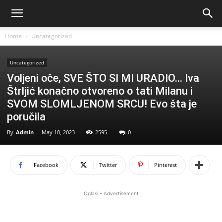
Home
Uncategorized
Uncategorized
Voljeni oče, SVE ŠTO SI MI URADIO… Iva
Štrljić konačno otvoreno o tati Milanu i
SVOM SLOMLJENOM SRCU! Evo šta je
poručila
By
Admin
-
May 18, 2023
2595
0
Facebook
Twitter
Pinterest
Oglasi - Advertisement