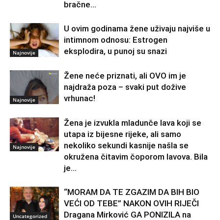
bračne...
U ovim godinama žene uživaju najviše u
intimnom odnosu: Estrogen
eksplodira, u punoj su snazi
Najnovije
Žene neće priznati, ali OVO im je
najdraža poza – svaki put dožive
vrhunac!
Najnovije
Žena je izvukla mladunče lava koji se
utapa iz bijesne rijeke, ali samo
nekoliko sekundi kasnije našla se
Najnovije
okružena čitavim čoporom lavova. Bila
je...
“MORAM DA TE ZGAZIM DA BIH BIO
VEĆI OD TEBE” NAKON OVIH RIJEČI
Dragana Mirković GA PONIZILA na
Uncategorized