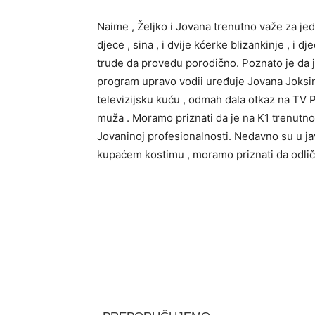
Naime , Željko i Jovana trenutno važe za jeda
djece , sina , i dvije kćerke blizankinje , i 
trude da provedu porodično. Poznato je da je
program upravo vodii uređuje Jovana Joksimo
televizijsku kuću , odmah dala otkaz na TV Pr
muža . Moramo priznati da je na K1 trenutno 
Jovaninoj profesionalnosti. Nedavno su u jav
kupaćem kostimu , moramo priznati da odličn