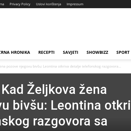
ama
Privacy Policy
Uslovi korištenja
Impressum
CRNA HRONIKA
RECEPTI
SAVJETI
SHOWBIZZ
SPORT
na pozove njegovu bivšu: Leontina otkriva detalje telefonskog razgovora...
Kad Željkova žena
u bivšu: Leontina otkr
onskog razgovora sa