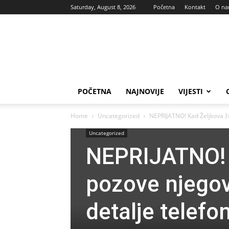
Saturday, August 8, 2026
Početna
Kontakt
O n
Vas
glas
POČETNA
NAJNOVIJE
VIJESTI
Home
Uncategorized
NEPRIJATNO! Kad Željkova že
Uncategorized
NEPRIJATNO! 
pozove njegov
detalje telef