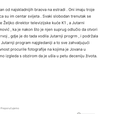
n od najskladnijih braova na estradi . Oni imaju troje
djeca su im centar svijeta . Svaki slobodan trenutak se
 Željko direktor televizijske kuće K1 , a Jutarni
vić , ka je nakon što je njen suprug odlučio da otvori
voj , gdje je do tada vodila Jutarnji progrm , i podržala
Jutarnji program najgledaniji a to sve zahvaljujući
nost procurile fotografije na kojima je Jovana u
o izgleda s obzirom da je ušla u petu deceniju života.
Preporučujemo