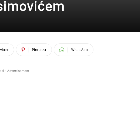
simovićem
witter
Pinterest
WhatsApp
asi - Advertisement