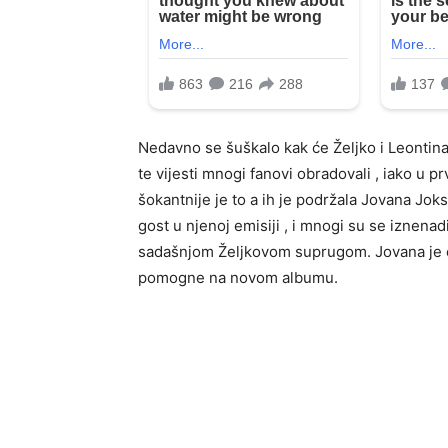
Nedavno se šuškalo kak će Željko i Leontin
te vijesti mnogi fanovi obradovali , iako u p
šokantnije je to a ih je podržala Jovana Jok
gost u njenoj emisiji , i mnogi su se iznena
sadašnjom Željkovom suprugom. Jovana je č
pomogne na novom albumu.