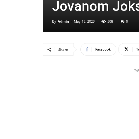
Jovanom Jok
By
Admin
-
May 18, 2023
508
0
Facebook
T
Share
Ogl