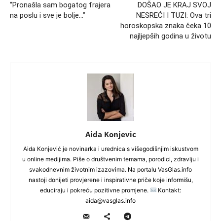
“Pronašla sam bogatog frajera
DOŠAO JE KRAJ SVOJ
na poslu i sve je bolje…”
NESREĆI I TUZI: Ova tri
horoskopska znaka čeka 10
najljepših godina u životu
Aida Konjevic
Aida Konjević je novinarka i urednica s višegodišnjim iskustvom
u online medijima. Piše o društvenim temama, porodici, zdravlju i
svakodnevnim životnim izazovima. Na portalu VasGlas.info
nastoji donijeti provjerene i inspirativne priče koje informišu,
educiraju i pokreću pozitivne promjene.
Kontakt:
aida@vasglas.info