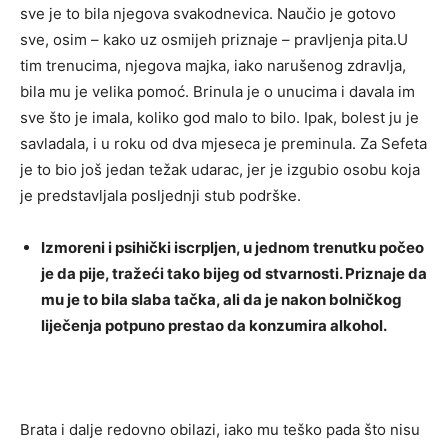
sve je to bila njegova svakodnevica. Naučio je gotovo
sve, osim – kako uz osmijeh priznaje – pravljenja pita.U
tim trenucima, njegova majka, iako narušenog zdravlja,
bila mu je velika pomoć. Brinula je o unucima i davala im
sve što je imala, koliko god malo to bilo. Ipak, bolest ju je
savladala, i u roku od dva mjeseca je preminula. Za Sefeta
je to bio još jedan težak udarac, jer je izgubio osobu koja
je predstavljala posljednji stub podrške.
Izmoreni i psihički iscrpljen, u jednom trenutku počeo
je da pije, tražeći tako bijeg od stvarnosti. Priznaje da
mu je to bila slaba tačka, ali da je nakon bolničkog
liječenja potpuno prestao da konzumira alkohol.
Brata i dalje redovno obilazi, iako mu teško pada što nisu