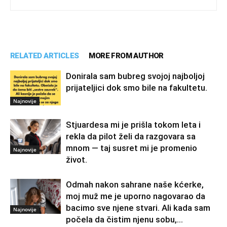
RELATED ARTICLES
MORE FROM AUTHOR
Donirala sam bubreg svojoj najboljoj
prijateljici dok smo bile na fakultetu.
Najnovije
Stjuardesa mi je prišla tokom leta i
rekla da pilot želi da razgovara sa
mnom — taj susret mi je promenio
Najnovije
život.
Odmah nakon sahrane naše kćerke,
moj muž me je uporno nagovarao da
bacimo sve njene stvari. Ali kada sam
Najnovije
počela da čistim njenu sobu,...