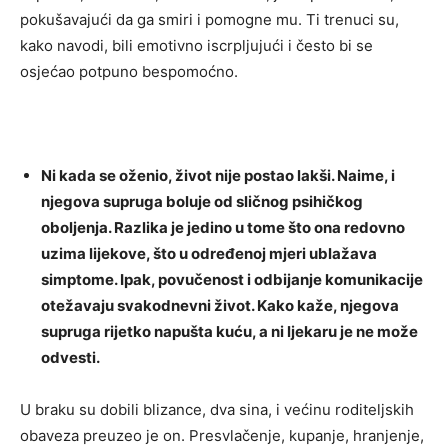
pokušavajući da ga smiri i pomogne mu. Ti trenuci su,
kako navodi, bili emotivno iscrpljujući i često bi se
osjećao potpuno bespomoćno.
Ni kada se oženio, život nije postao lakši. Naime, i
njegova supruga boluje od sličnog psihičkog
oboljenja. Razlika je jedino u tome što ona redovno
uzima lijekove, što u određenoj mjeri ublažava
simptome. Ipak, povučenost i odbijanje komunikacije
otežavaju svakodnevni život. Kako kaže, njegova
supruga rijetko napušta kuću, a ni ljekaru je ne može
odvesti.
U braku su dobili blizance, dva sina, i većinu roditeljskih
obaveza preuzeo je on. Presvlačenje, kupanje, hranjenje,