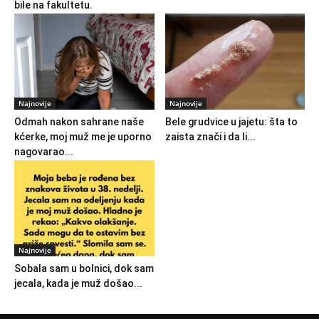
bile na fakultetu.
Najnovije
Najnovije
Odmah nakon sahrane naše
Bele grudvice u jajetu: šta to
kćerke, moj muž me je uporno
zaista znači i da li...
nagovarao...
Najnovije
Sobala sam u bolnici, dok sam
jecala, kada je muž došao...