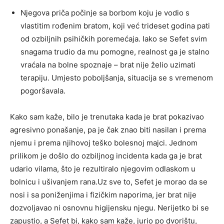
Njegova priča počinje sa borbom koju je vodio s
vlastitim rođenim bratom, koji već trideset godina pati
od ozbiljnih psihičkih poremećaja. Iako se Sefet svim
snagama trudio da mu pomogne, realnost ga je stalno
vraćala na bolne spoznaje – brat nije želio uzimati
terapiju. Umjesto poboljšanja, situacija se s vremenom
pogoršavala.
Kako sam kaže, bilo je trenutaka kada je brat pokazivao
agresivno ponašanje, pa je čak znao biti nasilan i prema
njemu i prema njihovoj teško bolesnoj majci. Jednom
prilikom je došlo do ozbiljnog incidenta kada ga je brat
udario vilama, što je rezultiralo njegovim odlaskom u
bolnicu i ušivanjem rana.Uz sve to, Sefet je morao da se
nosi i sa poniženjima i fizičkim naporima, jer brat nije
dozvoljavao ni osnovnu higijensku njegu. Nerijetko bi se
zapustio, a Sefet bi, kako sam kaže, jurio po dvorištu,