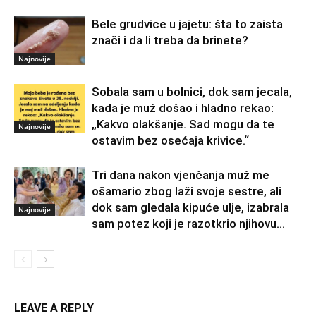
Bele grudvice u jajetu: šta to zaista
znači i da li treba da brinete?
Najnovije
Sobala sam u bolnici, dok sam jecala,
kada je muž došao i hladno rekao:
„Kakvo olakšanje. Sad mogu da te
Najnovije
ostavim bez osećaja krivice.“
Tri dana nakon vjenčanja muž me
ošamario zbog laži svoje sestre, ali
dok sam gledala kipuće ulje, izabrala
Najnovije
sam potez koji je razotkrio njihovu...
LEAVE A REPLY