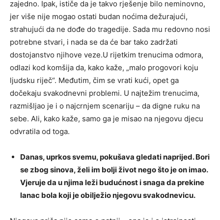
zajedno. Ipak, ističe da je takvo rješenje bilo neminovno,
jer više nije mogao ostati budan noćima dežurajući,
strahujući da ne dođe do tragedije. Sada mu redovno nosi
potrebne stvari, i nada se da će bar tako zadržati
dostojanstvo njihove veze.U rijetkim trenucima odmora,
odlazi kod komšija da, kako kaže, „malo progovori koju
ljudsku riječ“. Međutim, čim se vrati kući, opet ga
dočekaju svakodnevni problemi. U najtežim trenucima,
razmišljao je i o najcrnjem scenariju – da digne ruku na
sebe. Ali, kako kaže, samo ga je misao na njegovu djecu
odvratila od toga.
Danas, uprkos svemu, pokušava gledati naprijed. Bori
se zbog sinova, želi im bolji život nego što je on imao.
Vjeruje da u njima leži budućnost i snaga da prekine
lanac bola koji je obilježio njegovu svakodnevicu.