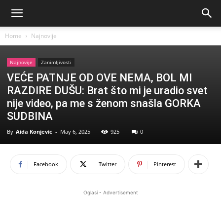
Home
Najnovije
Najnovije
Zanimljivosti
VEĆE PATNJE OD OVE NEMA, BOL MI
RAZDIRE DUŠU: Brat što mi je uradio svet
nije video, pa me s ženom snašla GORKA
SUDBINA
By
Aida Konjevic
-
May 6, 2025
925
0
Facebook
Twitter
Pinterest
Oglasi - Advertisement