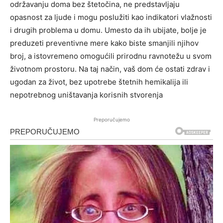
održavanju doma bez štetočina, ne predstavljaju
opasnost za ljude i mogu poslužiti kao indikatori vlažnosti
i drugih problema u domu. Umesto da ih ubijate, bolje je
preduzeti preventivne mere kako biste smanjili njihov
broj, a istovremeno omogućili prirodnu ravnotežu u svom
životnom prostoru. Na taj način, vaš dom će ostati zdrav i
ugodan za život, bez upotrebe štetnih hemikalija ili
nepotrebnog uništavanja korisnih stvorenja
Preporučujemo