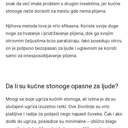
znak da već imate problem s drugim insektima, jer kućne
stonoge neće boraviti na mestu gde nema plijena.
Njihova metoda lova je vrlo efikasna. Koriste svoje duge
noge za hvatanje i pridržavanje plijena, dok ga svojim
otrovnim čeljustima brzo paraliziraju. Iako poseduju otrov,
on je potpuno bezopasan za ljude i uglavnom se koristi
samo za onesposobljavanje plijena.
Da li su kućne stonoge opasne za ljude?
Mnogi se boje ugriza kućnih stonoga, ali istina je da su
slučajevi ugriza izuzetno retki. Ove životinje su vrlo
plašljive i radije će pobjeći nego napasti čoveka. Čak i ako
dođe do ugriza, posledice su minimalne – obično blago