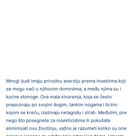
Mnogi ljudi imaju prirodnu averziju prema insektima koji
se mogu naći u njihovim domovima, a među njima su i
kućne stonoge. Ova mala stvorenja, koja se često
prepoznaju po svojim dugim, tankim nogama i brzini
kojom se kreću, izazivaju nelagodu i strah. Međutim, pre
nego što posegnete za insekticidima ili pokušate
eliminisati ovu životinju, važno je razumeti koliko su one