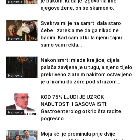
je bakom: kada je izgovorila ime
Najnovije
njegove žene, on se skamenio.
Svekrva mi je na samrti dala staro
ćebe i zarekla me da ga nikad ne
bacim: Kad sam otkrila njenu tajnu
Najnovije
samo sam rekla...
Nakon smrti mlade kraljice, cijela
palača zavijena je u tugu, a njeno tijelo
prekriveno zlatnim nakitom ostavljeno
Najnovije
je u hramu do zore pod stražom...
KOD 75% LJUDI JE UZROK
NADUTOSTI I GASOVA ISTI:
Gastroenterolog otkrio šta radite
Najnovije
pogrešno
Moja kći je preminula prije dvije