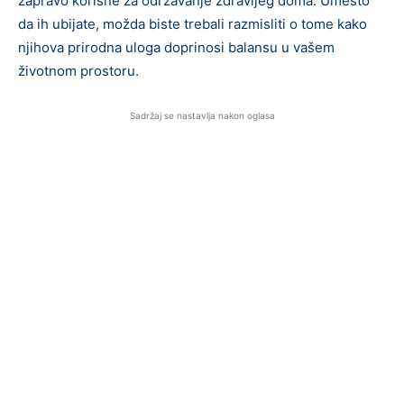
zapravo korisne za održavanje zdravijeg doma. Umesto
da ih ubijate, možda biste trebali razmisliti o tome kako
njihova prirodna uloga doprinosi balansu u vašem
životnom prostoru.
Sadržaj se nastavlja nakon oglasa