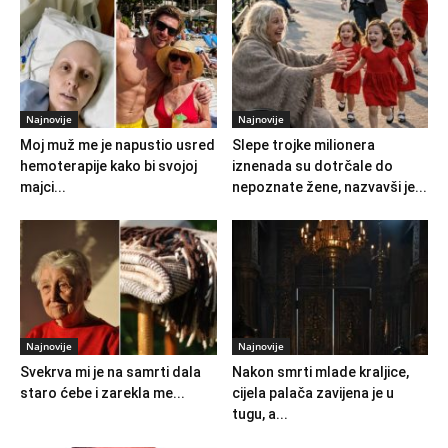
Najnovije
Najnovije
Moj muž me je napustio usred
Slepe trojke milionera
hemoterapije kako bi svojoj
iznenada su dotrčale do
majci...
nepoznate žene, nazvavši je...
Najnovije
Najnovije
Svekrva mi je na samrti dala
Nakon smrti mlade kraljice,
staro ćebe i zarekla me...
cijela palača zavijena je u
tugu, a...