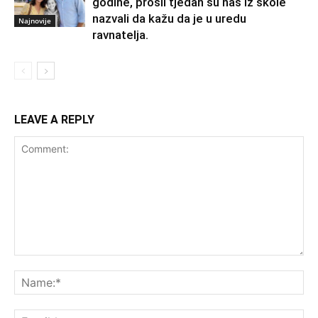
godine, prošli tjedan su nas iz škole
nazvali da kažu da je u uredu
Najnovije
ravnatelja.
LEAVE A REPLY