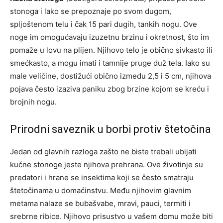
stonoga i lako se prepoznaje po svom dugom,
spljoštenom telu i čak 15 pari dugih, tankih nogu. Ove
noge im omogućavaju izuzetnu brzinu i okretnost, što im
pomaže u lovu na plijen. Njihovo telo je obično sivkasto ili
smećkasto, a mogu imati i tamnije pruge duž tela. Iako su
male veličine, dostižući obično između 2,5 i 5 cm, njihova
pojava često izaziva paniku zbog brzine kojom se kreću i
brojnih nogu.
Prirodni saveznik u borbi protiv štetočina
Jedan od glavnih razloga zašto ne biste trebali ubijati
kućne stonoge jeste njihova prehrana. Ove životinje su
predatori i hrane se insektima koji se često smatraju
štetočinama u domaćinstvu. Među njihovim glavnim
metama nalaze se bubašvabe, mravi, pauci, termiti i
srebrne ribice. Njihovo prisustvo u vašem domu može biti