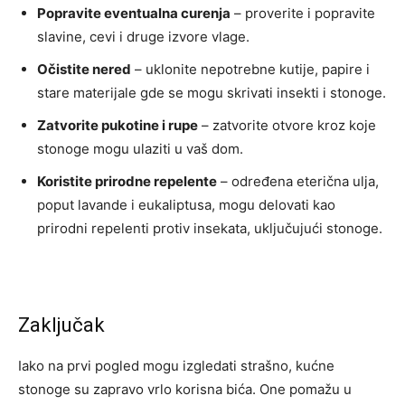
Popravite eventualna curenja
– proverite i popravite
slavine, cevi i druge izvore vlage.
Očistite nered
– uklonite nepotrebne kutije, papire i
stare materijale gde se mogu skrivati insekti i stonoge.
Zatvorite pukotine i rupe
– zatvorite otvore kroz koje
stonoge mogu ulaziti u vaš dom.
Koristite prirodne repelente
– određena eterična ulja,
poput lavande i eukaliptusa, mogu delovati kao
prirodni repelenti protiv insekata, uključujući stonoge.
Zaključak
Iako na prvi pogled mogu izgledati strašno, kućne
stonoge su zapravo vrlo korisna bića. One pomažu u