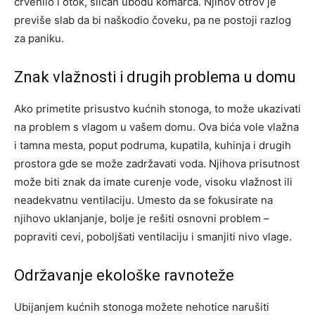
crvenilo i otok, sličan ubodu komarca. Njihov otrov je
previše slab da bi naškodio čoveku, pa ne postoji razlog
za paniku.
Znak vlažnosti i drugih problema u domu
Ako primetite prisustvo kućnih stonoga, to može ukazivati
na problem s vlagom u vašem domu. Ova bića vole vlažna
i tamna mesta, poput podruma, kupatila, kuhinja i drugih
prostora gde se može zadržavati voda. Njihova prisutnost
može biti znak da imate curenje vode, visoku vlažnost ili
neadekvatnu ventilaciju. Umesto da se fokusirate na
njihovo uklanjanje, bolje je rešiti osnovni problem –
popraviti cevi, poboljšati ventilaciju i smanjiti nivo vlage.
Održavanje ekološke ravnoteže
Ubijanjem kućnih stonoga možete nehotice narušiti