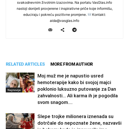
svakodnevnim životnim izazovima. Na portalu VasGlas.info
nastoji donijeti provjerene i inspirativne priče koje informišu,
educiraju i pokreću pozitivne promjene.
Kontakt:
aida@vasglas.info
RELATED ARTICLES
MORE FROM AUTHOR
Moj muž me je napustio usred
hemoterapije kako bi svojoj majci
poklonio luksuzno putovanje za Dan
Najnovije
zahvalnosti… Ali karma ih je pogodila
svom snagom....
Slepe trojke milionera iznenada su
dotrčale do nepoznate žene, nazvavši