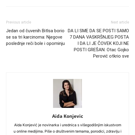
Previous article
Next article
Jedan od čuvenih Bitlsa borio
DA LI SME DA SE POSTI SAMO
se sa tri karcinoma: Njegove
7 DANA VASKRŠNJEG POSTA
poslednje reči bole i opominju
I DA LI JE ČOVEK KOJI NE
POSTI GREŠAN: Otac Gojko
Perović otkrio sve
Aida Konjevic
Aida Konjević je novinarka i urednica s višegodišnjim iskustvom
u online medijima. Piše o društvenim temama, porodici, zdravlju i