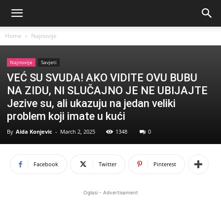
Home
Najnovije
Najnovije
Savjeti
VEĆ SU SVUDA! AKO VIDITE OVU BUBU
NA ZIDU, NI SLUČAJNO JE NE UBIJAJTE
Jezive su, ali ukazuju na jedan veliki
problem koji imate u kući
By
Aida Konjevic
-
March 2, 2025
1348
0
Facebook
Twitter
Pinterest
Oglasi - Advertisement