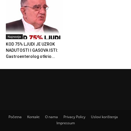
Najnovije
KOD 75% LJUDI JE UZROK
NADUTOSTI I GASOVA ISTI:
Gastroenterolog otkrio...
Početna
Kontakt
O nama
Privacy Policy
Uslovi korištenja
Impressum