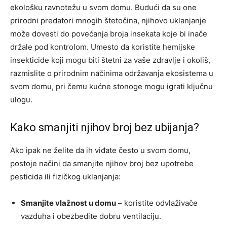
ekološku ravnotežu u svom domu. Budući da su one
prirodni predatori mnogih štetočina, njihovo uklanjanje
može dovesti do povećanja broja insekata koje bi inače
držale pod kontrolom. Umesto da koristite hemijske
insekticide koji mogu biti štetni za vaše zdravlje i okoliš,
razmislite o prirodnim načinima održavanja ekosistema u
svom domu, pri čemu kućne stonoge mogu igrati ključnu
ulogu.
Kako smanjiti njihov broj bez ubijanja?
Ako ipak ne želite da ih viđate često u svom domu,
postoje načini da smanjite njihov broj bez upotrebe
pesticida ili fizičkog uklanjanja:
Smanjite vlažnost u domu
– koristite odvlaživače
vazduha i obezbedite dobru ventilaciju.