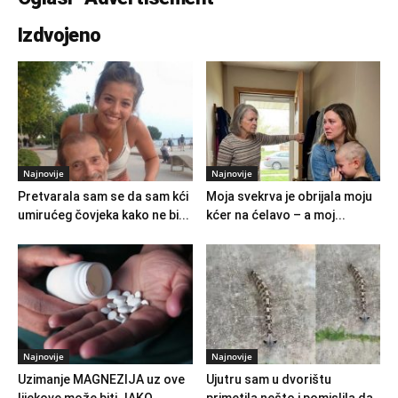
Izdvojeno
Najnovije
Najnovije
Pretvarala sam se da sam kći
Moja svekrva je obrijala moju
umirućeg čovjeka kako ne bi...
kćer na ćelavo – a moj...
Najnovije
Najnovije
Uzimanje MAGNEZIJA uz ove
Ujutru sam u dvorištu