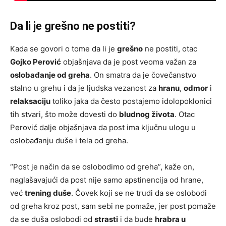
Da li je grešno ne postiti?
Kada se govori o tome da li je
grešno
ne postiti, otac
Gojko Perović
objašnjava da je post veoma važan za
oslobađanje od greha
. On smatra da je čovečanstvo
stalno u grehu i da je ljudska vezanost za
hranu
,
odmor
i
relaksaciju
toliko jaka da često postajemo idolopoklonici
tih stvari, što može dovesti do
bludnog života
. Otac
Perović dalje objašnjava da post ima ključnu ulogu u
oslobađanju duše i tela od greha.
“Post je način da se oslobodimo od greha”, kaže on,
naglašavajući da post nije samo apstinencija od hrane,
već
trening duše
. Čovek koji se ne trudi da se oslobodi
od greha kroz post, sam sebi ne pomaže, jer post pomaže
da se duša oslobodi od
strasti
i da bude
hrabra u