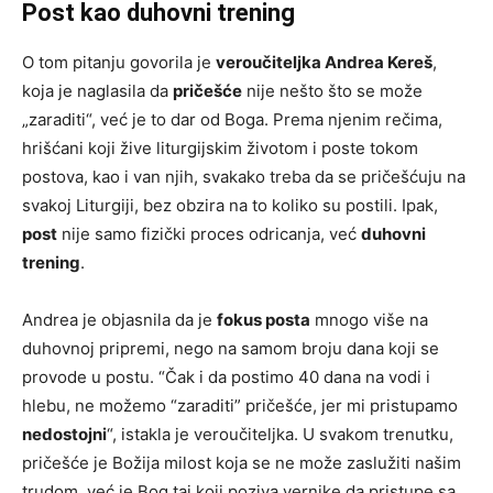
Post kao duhovni trening
O tom pitanju govorila je
veroučiteljka Andrea Kereš
,
koja je naglasila da
pričešće
nije nešto što se može
„zaraditi“, već je to dar od Boga. Prema njenim rečima,
hrišćani koji žive liturgijskim životom i poste tokom
postova, kao i van njih, svakako treba da se pričešćuju na
svakoj Liturgiji, bez obzira na to koliko su postili. Ipak,
post
nije samo fizički proces odricanja, već
duhovni
trening
.
Andrea je objasnila da je
fokus posta
mnogo više na
duhovnoj pripremi, nego na samom broju dana koji se
provode u postu. “Čak i da postimo 40 dana na vodi i
hlebu, ne možemo “zaraditi” pričešće, jer mi pristupamo
nedostojni
“, istakla je veroučiteljka. U svakom trenutku,
pričešće je Božija milost koja se ne može zaslužiti našim
trudom, već je Bog taj koji poziva vernike da pristupe sa