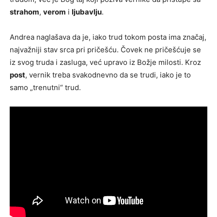
strahom
,
verom
i
ljubavlju
.
Andrea naglašava da je, iako trud tokom posta ima značaj,
najvažniji stav srca pri pričešću. Čovek ne pričešćuje se
iz svog truda i zasluga, već upravo iz Božje milosti. Kroz
post
, vernik treba svakodnevno da se trudi, iako je to
samo „trenutni“ trud.