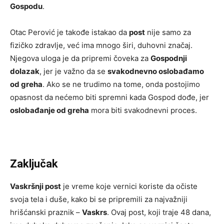
Gospodu
.
Otac Perović je takođe istakao da
post
nije samo za
fizičko zdravlje, već ima mnogo širi, duhovni značaj.
Njegova uloga je da pripremi čoveka za
Gospodnji
dolazak
, jer je važno da se
svakodnevno oslobađamo
od greha
. Ako se ne trudimo na tome, onda postojimo
opasnost da nećemo biti spremni kada Gospod dođe, jer
oslobađanje od greha
mora biti svakodnevni proces.
Zaključak
Vaskršnji post
je vreme koje vernici koriste da očiste
svoja tela i duše, kako bi se pripremili za najvažniji
hrišćanski praznik –
Vaskrs
. Ovaj post, koji traje 48 dana,