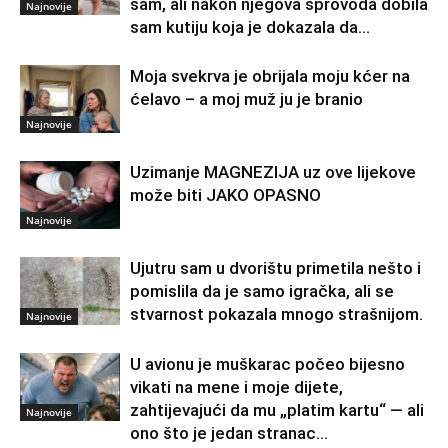
sam, ali nakon njegova sprovoda dobila
Najnovije
sam kutiju koja je dokazala da...
Moja svekrva je obrijala moju kćer na
ćelavo – a moj muž ju je branio
Najnovije
Uzimanje MAGNEZIJA uz ove lijekove
može biti JAKO OPASNO
Najnovije
Ujutru sam u dvorištu primetila nešto i
pomislila da je samo igračka, ali se
stvarnost pokazala mnogo strašnijom.
Najnovije
U avionu je muškarac počeo bijesno
vikati na mene i moje dijete,
zahtijevajući da mu „platim kartu“ — ali
Najnovije
ono što je jedan stranac...