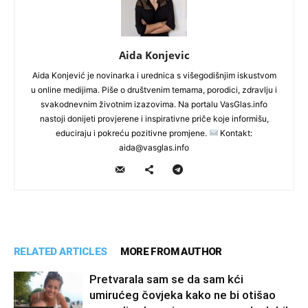
Aida Konjevic
Aida Konjević je novinarka i urednica s višegodišnjim iskustvom
u online medijima. Piše o društvenim temama, porodici, zdravlju i
svakodnevnim životnim izazovima. Na portalu VasGlas.info
nastoji donijeti provjerene i inspirativne priče koje informišu,
educiraju i pokreću pozitivne promjene.
Kontakt:
aida@vasglas.info
RELATED ARTICLES
MORE FROM AUTHOR
Pretvarala sam se da sam kći
umirućeg čovjeka kako ne bi otišao