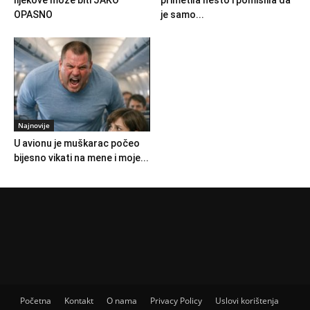
lijekove može biti JAKO
primetila nešto i pomislila da
OPASNO
je samo...
Najnovije
U avionu je muškarac počeo
bijesno vikati na mene i moje...
Početna
Kontakt
O nama
Privacy Policy
Uslovi korištenja