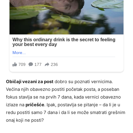
Običaji vezani za post
dobro su poznati vernicima.
Većina njih obavezno postiti početak posta, a poseban
fokus stavlja se na prvih 7 dana, kada vernici obavezno
izlaze na
pričešće
. Ipak, postavlja se pitanje – da li je u
redu postiti samo 7 dana i da li se može smatrati grešnim
onaj koji ne posti?