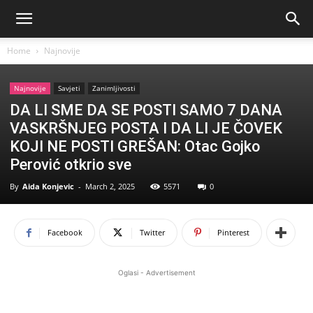
Home
Najnovije
Najnovije
Savjeti
Zanimljivosti
DA LI SME DA SE POSTI SAMO 7 DANA
VASKRŠNJEG POSTA I DA LI JE ČOVEK
KOJI NE POSTI GREŠAN: Otac Gojko
Perović otkrio sve
By
Aida Konjevic
-
March 2, 2025
5571
0
Facebook
Twitter
Pinterest
Oglasi - Advertisement