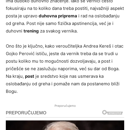
ima duboko duhovno značenje. Iako se vernici često
fokusiraju na to koliko dana treba postiti, najvažniji aspekt
posta je upravo
duhovna priprema
i rad na oslobađanju
od greha. Post nije samo fizička apstinencija, već je i
duhovni
trening
za svakog vernika.
Ono što je ključno, kako veroučiteljka Andrea Kereš i otac
Gojko Perović ističu, jeste da vernik treba da se trudi u
postu koliko mu to mogućnosti dozvoljavaju, a post i
pričešće se ne zaslužuju naporima, već su dar od Boga.
Na kraju,
post
je sredstvo koje nas usmerava ka
oslobađanju od greha i pomaže nam da postanemo bliži
Bogu.
Preporučujemo