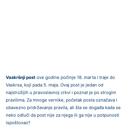
Vaskršnji post
ove godine počinje 18. marta i traje do
Vaskrsa, koji pada 5. maja. Ovaj post je jedan od
najstrožijih u pravoslavnoj crkvi i poznat je po strogim
pravilima. Za mnoge vernike, početak posta označava i
obavezno pridržavanje pravila, ali šta se događa kada se
neko odluči da post nije za njega ili ga nije u potpunosti
ispoštovao?