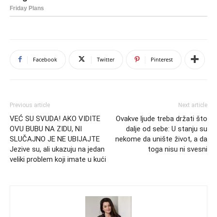
Facebook
Twitter
Pinterest
Previous article
Next article
VEĆ SU SVUDA! AKO VIDITE
Ovakve ljude treba držati što
OVU BUBU NA ZIDU, NI
dalje od sebe: U stanju su
SLUČAJNO JE NE UBIJAJTE
nekome da unište život, a da
Jezive su, ali ukazuju na jedan
toga nisu ni svesni
veliki problem koji imate u kući