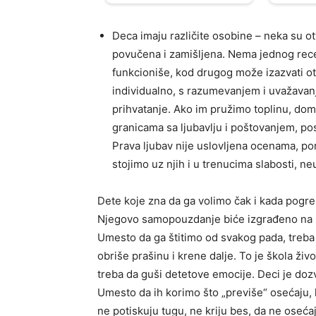
Deca imaju različite osobine – neka su ot
povučena i zamišljena. Nema jednog rece
funkcioniše, kod drugog može izazvati ot
individualno, s razumevanjem i uvažavan
prihvatanje. Ako im pružimo toplinu, dom
granicama sa ljubavlju i poštovanjem, po
Prava ljubav nije uslovljena ocenama, po
stojimo uz njih i u trenucima slabosti, ne
Dete koje zna da ga volimo čak i kada pogre
Njegovo samopouzdanje biće izgrađeno na si
Umesto da ga štitimo od svakog pada, treba 
obriše prašinu i krene dalje. To je škola živ
treba da guši detetove emocije. Deci je dozv
Umesto da ih korimo što „previše“ osećaju,
ne potiskuju tugu, ne kriju bes, da ne oseća