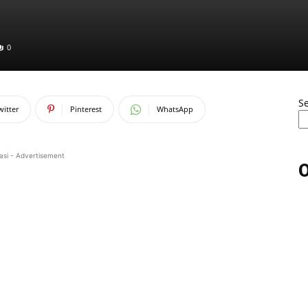
0
S
witter
Pinterest
WhatsApp
asi - Advertisement
O