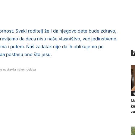
ornost. Svaki roditelj želi da njegovo dete bude zdravo,
oravljamo da deca nisu naše vlasništvo, već jedinstvene
ima i putem. Naš zadatak nije da ih oblikujemo po
I
 da postanu ono što jesu.
se nastavlja nakon oglasa
N
Mo
ku
za