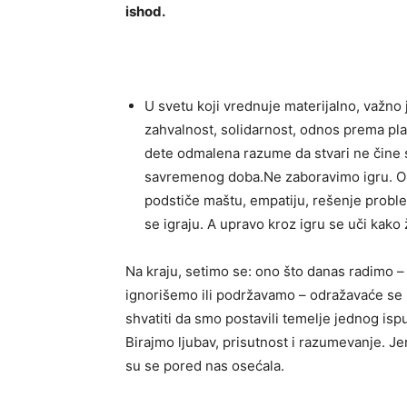
ishod.
U svetu koji vrednuje materijalno, važno
zahvalnost, solidarnost, odnos prema plan
dete odmalena razume da stvari ne čine sr
savremenog doba.Ne zaboravimo igru. Ona
podstiče maštu, empatiju, rešenje prob
se igraju. A upravo kroz igru se uči kako ž
Na kraju, setimo se: ono što danas radimo –
ignorišemo ili podržavamo – odražavaće se
shvatiti da smo postavili temelje jednog isp
Birajmo ljubav, prisutnost i razumevanje. J
su se pored nas osećala.