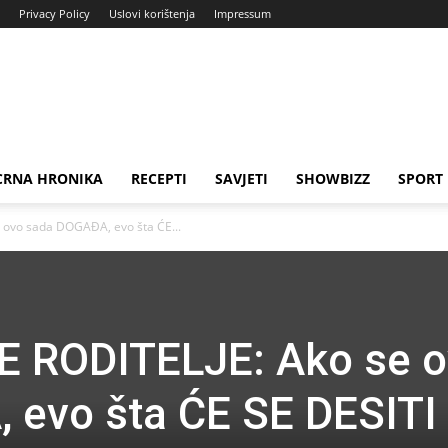
Privacy Policy
Uslovi korištenja
Impressum
CRNA HRONIKA
RECEPTI
SAVJETI
SHOWBIZZ
SPORT
 ovo sada DOGAĐA, evo šta ĆE...
 RODITELJE: Ako se 
 evo šta ĆE SE DESITI