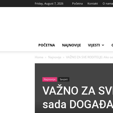
Friday, August 7, 2026
Početna
Kontakt
O nama
Vas
glas
POČETNA
NAJNOVIJE
VIJESTI
Home
Najnovije
VAŽNO ZA SVE RODITELJE: Ako se
Najnovije
Savjeti
VAŽNO ZA SVE
sada DOGAĐA,