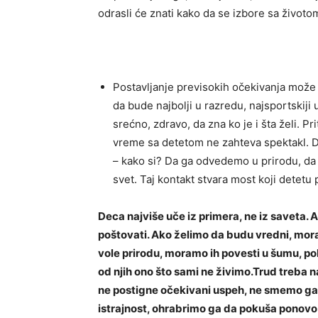
odrasli će znati kako da se izbore sa životo
Postavljanje previsokih očekivanja može 
da bude najbolji u razredu, najsportskiji 
srećno, zdravo, da zna ko je i šta želi. P
vreme sa detetom ne zahteva spektakl. D
– kako si? Da ga odvedemo u prirodu, da
svet. Taj kontakt stvara most koji detetu
Deca najviše uče iz primera, ne iz saveta.
poštovati. Ako želimo da budu vredni, mor
vole prirodu, moramo ih povesti u šumu, p
od njih ono što sami ne živimo.Trud treba n
ne postigne očekivani uspeh, ne smemo ga
istrajnost, ohrabrimo ga da pokuša ponovo