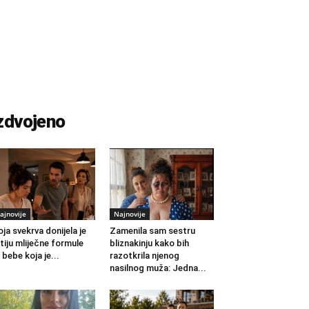
zdvojeno
ajnovije
Najnovije
ja svekrva donijela je
Zamenila sam sestru
tiju mliječne formule
bliznakinju kako bih
 bebe koja je...
razotkrila njenog
nasilnog muža: Jedna...