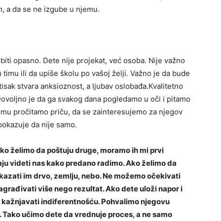
m, a da se ne izgube u njemu.
biti opasno. Dete nije projekat, već osoba. Nije važno
u timu ili da upiše školu po vašoj želji. Važno je da bude
ritisak stvara anksioznost, a ljubav oslobađa.Kvalitetno
ovoljno je da ga svakog dana pogledamo u oči i pitamo
 mu pročitamo priču, da se zainteresujemo za njegov
 pokazuje da nije samo.
 Ako želimo da poštuju druge, moramo ih mi prvi
aju videti nas kako predano radimo. Ako želimo da
okazati im drvo, zemlju, nebo. Ne možemo očekivati
agrađivati više nego rezultat. Ako dete uloži napor i
 kažnjavati indiferentnošću. Pohvalimo njegovu
. Tako učimo dete da vrednuje proces, a ne samo