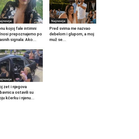
ajnovije
Najnovije
nu kojoj fale intimni
Pred svima me nazvao
nosi prepoznajemo po
debelom i glupom, a moj
jasnih signala: Ako...
muž se...
ajnovije
j zet i njegova
ubavnica ostavili su
ju kćerku i njenu...