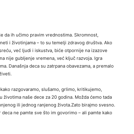
 je da ih učimo pravim vrednostima. Skromnost,
eti i životinjama – to su temelji zdravog društva. Ako
eću, već ljudi i iskustva, biće otpornije na izazove
 nije gubljenje vremena, već ključ razvoja. Igra
lema. Današnja deca su zatrpana obavezama, a premalo
iveti.
 kako razgovaramo, slušamo, grlimo, kritikujemo,
 u životima naše dece za 20 godina. Možda ćemo tada
unjenog ili jednog ranjenog života.Zato birajmo svesno.
er deca ne pamte sve što im govorimo – ali pamte kako