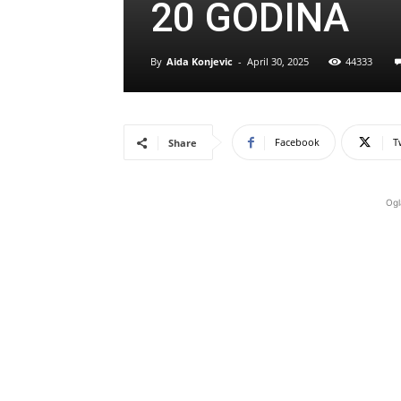
20 GODINA
By
Aida Konjevic
-
April 30, 2025
44333
Facebook
T
Share
Ogl