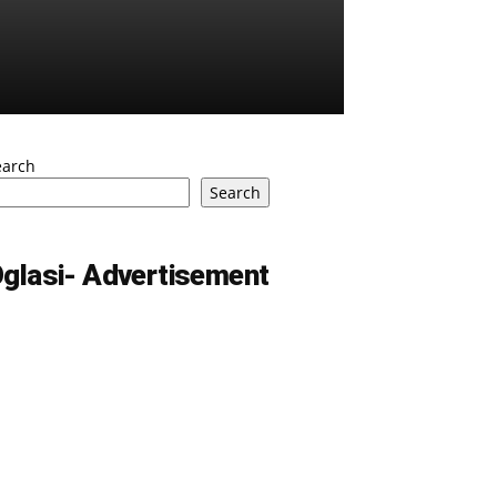
earch
Search
glasi- Advertisement