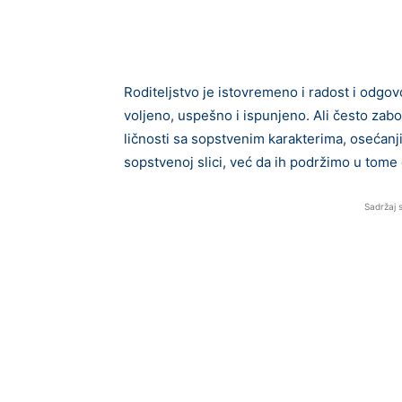
Roditeljstvo je istovremeno i radost i odgov
voljeno, uspešno i ispunjeno. Ali često zab
ličnosti sa sopstvenim karakterima, osećanj
sopstvenoj slici, već da ih podržimo u tome
Sadržaj 