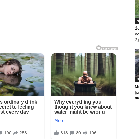
N
Že
od
7 
N
Mo
lj
mo