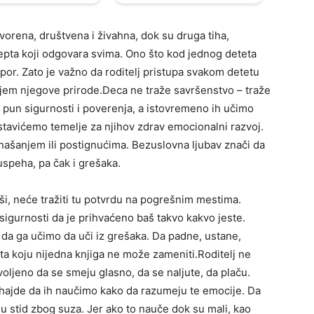
vorena, društvena i živahna, dok su druga tiha,
pta koji odgovara svima. Ono što kod jednog deteta
por. Zato je važno da roditelj pristupa svakom detetu
jem njegove prirode.Deca ne traže savršenstvo – traže
 pun sigurnosti i poverenja, a istovremeno ih učimo
stavićemo temelje za njihov zdrav emocionalni razvoj.
našanjem ili postignućima. Bezuslovna ljubav znači da
uspeha, pa čak i grešaka.
ši, neće tražiti tu potvrdu na pogrešnim mestima.
gurnosti da je prihvaćeno baš takvo kakvo jeste.
da ga učimo da uči iz grešaka. Da padne, ustane,
ota koju nijedna knjiga ne može zameniti.Roditelj ne
oljeno da se smeju glasno, da se naljute, da plaču.
 hajde da ih naučimo kako da razumeju te emocije. Da
ju stid zbog suza. Jer ako to nauče dok su mali, kao