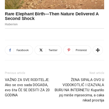
Facebook
Twitter
Pinterest
Previous article
Next article
VAŽNO ZA SVE RODITELJE:
ŽENA SIPALA OVO U
Ako se ovo sada DOGAĐA,
VODOKOTLIĆ I IZAZVALA
evo šta ĆE SE DESITI ZA 20
BURU NA INTERNETU: Kupatilo
GODINA
joj miriše mjesecima, a caka
nikad prostija