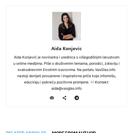
Aida Konjevic
Aida Konjević je novinarka i urednica s višegodišnjim iskustvom
u online medijima. Piše o društvenim temama, porodici, zdravlju i
svakodnevnim životnim izazovima. Na portalu VasGlas.info
nastoji donijeti provjerene i inspirativne priče koje informišu,
educiraju i pokreću pozitivne promjene.
Kontakt:
aida@vasglas.info