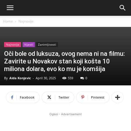
Home
Najnovije
Najnovije
Vijesti
Zanimljivosti
Oči bole od luksuza, ovog nema ni na filmu:
Zavirite u Novakov stan koji košta 10
miliona dolara, evo ko mu je komšija
By
Aida Konjevic
-
April 30, 2025
559
0
Facebook
Twitter
Pinterest
Oglasi - Advertisement