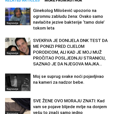
RELATED ARTICLES
MORE FROM AUTHOR
Ginekolog Milošević upozorio na
ogromnu zabludu žena: Ovako samo
navlačite jezive bakterije ‘tamo dole’
Najnovije
tokom leta
SVEKRVA JE DONIJELA DNK TEST DA
ME PONIZI PRED CIJELOM
PORODICOM, ALI KAD JE MOJ MUŽ
Najnovije
PROČITAO POSLJEDNJU STRANICU,
SAZNAO JE DA NJEGOVA MAJKA...
Moj se suprug svake noći pojavljivao
na kameri za nadzor bebe.
Najnovije
SVE ŽENE OVO MORAJU ZNATI: Kad
vam se pojave blijede mrlje na donjem
vešu to znači samo jedno
Najnovije