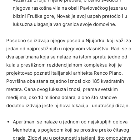
njegova raskošna vila na obali Pavlovačkog jezera u
blizini Fruške gore, Novak je svoj uspeh pretočio i u
luksuzna ulaganja van granica svoje domovine.
Posebno se izdvaja njegov posed u Njujorku, koji važi za
jedan od najprestižnijih u njegovom vlasništvu. Radi se o
dva apartmana koja se nalaze na istom spratu jedne od
kula u prestižnom rezidencijalnom kompleksu koji je
projektovao poznati italijanski arhitekta Renco Piano.
Površina oba stana zajedno iznosi oko 185 kvadratnih
metara. Cena ovog luksuza iznosi, prema svetskim
medijima, oko 10 miliona dolara, a ono što stanove
dodatno izdvaja jeste njihova lokacija i unutrašnji dizajn.
Apartmani se nalaze u jednom od najskupljih delova
Menhetna, s pogledom koji se prostire preko čitavog
grada. Zidovi su u potpunosti stakleni, što omogućava