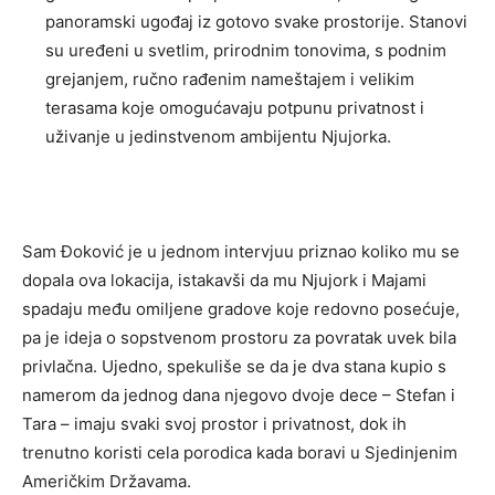
panoramski ugođaj iz gotovo svake prostorije. Stanovi
su uređeni u svetlim, prirodnim tonovima, s podnim
grejanjem, ručno rađenim nameštajem i velikim
terasama koje omogućavaju potpunu privatnost i
uživanje u jedinstvenom ambijentu Njujorka.
Sam Đoković je u jednom intervjuu priznao koliko mu se
dopala ova lokacija, istakavši da mu Njujork i Majami
spadaju među omiljene gradove koje redovno posećuje,
pa je ideja o sopstvenom prostoru za povratak uvek bila
privlačna. Ujedno, spekuliše se da je dva stana kupio s
namerom da jednog dana njegovo dvoje dece – Stefan i
Tara – imaju svaki svoj prostor i privatnost, dok ih
trenutno koristi cela porodica kada boravi u Sjedinjenim
Američkim Državama.