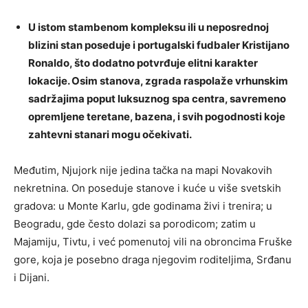
U istom stambenom kompleksu ili u neposrednoj
blizini stan poseduje i portugalski fudbaler Kristijano
Ronaldo, što dodatno potvrđuje elitni karakter
lokacije. Osim stanova, zgrada raspolaže vrhunskim
sadržajima poput luksuznog spa centra, savremeno
opremljene teretane, bazena, i svih pogodnosti koje
zahtevni stanari mogu očekivati.
Međutim, Njujork nije jedina tačka na mapi Novakovih
nekretnina. On poseduje stanove i kuće u više svetskih
gradova: u Monte Karlu, gde godinama živi i trenira; u
Beogradu, gde često dolazi sa porodicom; zatim u
Majamiju, Tivtu, i već pomenutoj vili na obroncima Fruške
gore, koja je posebno draga njegovim roditeljima, Srđanu
i Dijani.