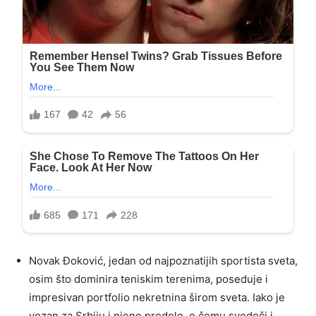
Novak Đoković, jedan od najpoznatijih sportista sveta,
osim što dominira teniskim terenima, poseduje i
impresivan portfolio nekretnina širom sveta. Iako je
vezan za Srbiju i njene predele, o čemu svedoči i