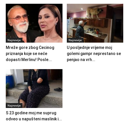
Najnovije
Najnovije
Mreže gore zbog Cecinog
U posljednje vrijeme moj
priznanja koje se neće
golemi gampr neprestano se
dopasti Merlinu! Posle...
penjao na vrh...
Najnovije
S 23 godine moj me suprug
odveo u napušteni maslinik i...