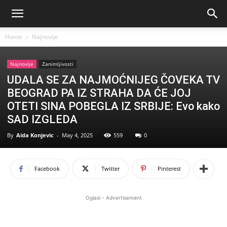
Home
Najnovije
Najnovije
Zanimljivosti
UDALA SE ZA NAJMOĆNIJEG ČOVEKA TV
BEOGRAD PA IZ STRAHA DA ĆE JOJ
OTETI SINA POBEGLA IZ SRBIJE: Evo kako
SAD IZGLEDA
By
Aida Konjevic
-
May 4, 2025
559
0
Facebook
Twitter
Pinterest
Oglasi - Advertisement