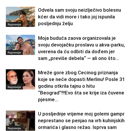
Odvela sam svoju neizlječivo bolesnu
kćer da vidi more i tako joj ispunila
posljednju želju
Najnovije
Moja buduća zaova organizovala je
svoju devojačku proslavu u akva-parku,
uverena da ću odbiti da dođem jer
Najnovije
sam „previše debela“ — ali ono što...
Mreže gore zbog Cecinog priznanja
koje se neće dopasti Merlinu! Posle 31
godinu otkrila tajnu o hitu
Najnovije
“Beograd”!!!Evo šta se krije iza čuvene
pjesme...
U posljednje vrijeme moj golemi gampr
neprestano se penjao na vrh kuhinjskih
ormarića i glasno režao. Isprva sam
Najnovije