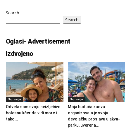
Search
Search
Oglasi- Advertisement
Izdvojeno
Najnovije
Najnovije
Odvela sam svoju neizlječivo
Moja buduća zaova
bolesnu kćer da vidi more i
organizovala je svoju
tako...
devojačku proslavu u akva-
parku, uverena...