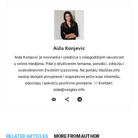
Aida Konjevic
Aida Konjević je novinarka i urednica s višegodišnjim iskustvom
u online medijima. Piše o društvenim temama, porodici, zdravlju i
svakodnevnim životnim izazovima. Na portalu VasGlas.info
nastoji donijeti provjerene i inspirativne priče koje informišu,
educiraju i pokreću pozitivne promjene.
Kontakt:
aida@vasglas.info
RELATED ARTICLES
MORE FROM AUTHOR