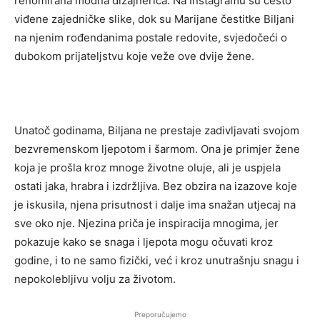
renomirana modna dizajnerica. Na Instagramu su često
viđene zajedničke slike, dok su Marijane čestitke Biljani
na njenim rođendanima postale redovite, svjedočeći o
dubokom prijateljstvu koje veže ove dvije žene.
Unatoč godinama, Biljana ne prestaje zadivljavati svojom
bezvremenskom ljepotom i šarmom. Ona je primjer žene
koja je prošla kroz mnoge životne oluje, ali je uspjela
ostati jaka, hrabra i izdržljiva. Bez obzira na izazove koje
je iskusila, njena prisutnost i dalje ima snažan utjecaj na
sve oko nje. Njezina priča je inspiracija mnogima, jer
pokazuje kako se snaga i ljepota mogu očuvati kroz
godine, i to ne samo fizički, već i kroz unutrašnju snagu i
nepokolebljivu volju za životom.
Preporučujemo