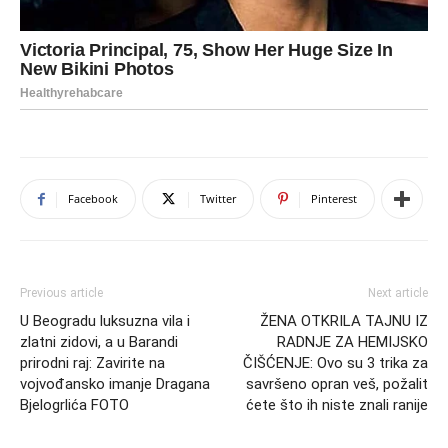
Facebook
Twitter
Pinterest
Previous article
Next article
U Beogradu luksuzna vila i
ŽENA OTKRILA TAJNU IZ
zlatni zidovi, a u Barandi
RADNJE ZA HEMIJSKO
prirodni raj: Zavirite na
ČIŠĆENJE: Ovo su 3 trika za
vojvođansko imanje Dragana
savršeno opran veš, požalit
Bjelogrlića FOTO
ćete što ih niste znali ranije