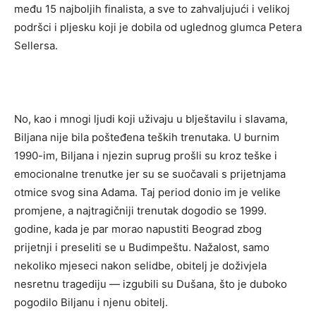
među 15 najboljih finalista, a sve to zahvaljujući i velikoj
podršci i pljesku koji je dobila od uglednog glumca Petera
Sellersa.
No, kao i mnogi ljudi koji uživaju u blještavilu i slavama,
Biljana nije bila pošteđena teških trenutaka. U burnim
1990-im, Biljana i njezin suprug prošli su kroz teške i
emocionalne trenutke jer su se suočavali s prijetnjama
otmice svog sina Adama. Taj period donio im je velike
promjene, a najtragičniji trenutak dogodio se 1999.
godine, kada je par morao napustiti Beograd zbog
prijetnji i preseliti se u Budimpeštu. Nažalost, samo
nekoliko mjeseci nakon selidbe, obitelj je doživjela
nesretnu tragediju — izgubili su Dušana, što je duboko
pogodilo Biljanu i njenu obitelj.