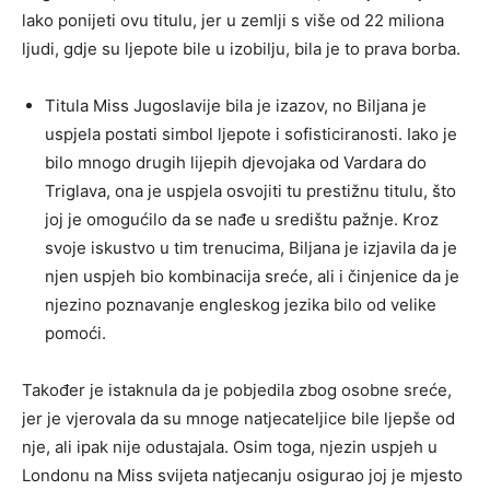
lako ponijeti ovu titulu, jer u zemlji s više od 22 miliona
ljudi, gdje su ljepote bile u izobilju, bila je to prava borba.
Titula Miss Jugoslavije bila je izazov, no Biljana je
uspjela postati simbol ljepote i sofisticiranosti. Iako je
bilo mnogo drugih lijepih djevojaka od Vardara do
Triglava, ona je uspjela osvojiti tu prestižnu titulu, što
joj je omogućilo da se nađe u središtu pažnje. Kroz
svoje iskustvo u tim trenucima, Biljana je izjavila da je
njen uspjeh bio kombinacija sreće, ali i činjenice da je
njezino poznavanje engleskog jezika bilo od velike
pomoći.
Također je istaknula da je pobjedila zbog osobne sreće,
jer je vjerovala da su mnoge natjecateljice bile ljepše od
nje, ali ipak nije odustajala. Osim toga, njezin uspjeh u
Londonu na Miss svijeta natjecanju osigurao joj je mjesto