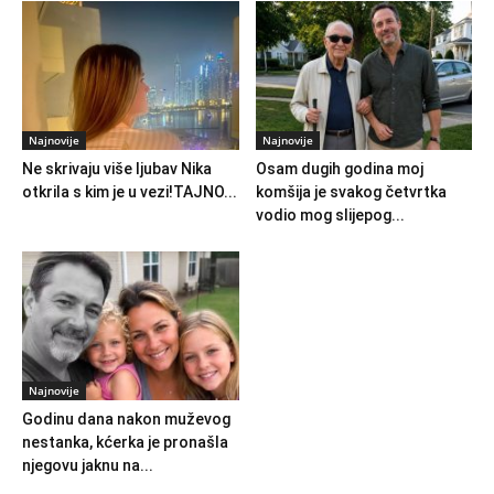
Najnovije
Najnovije
Ne skrivaju više ljubav Nika
Osam dugih godina moj
otkrila s kim je u vezi!TAJNO...
komšija je svakog četvrtka
vodio mog slijepog...
Najnovije
Godinu dana nakon muževog
nestanka, kćerka je pronašla
njegovu jaknu na...