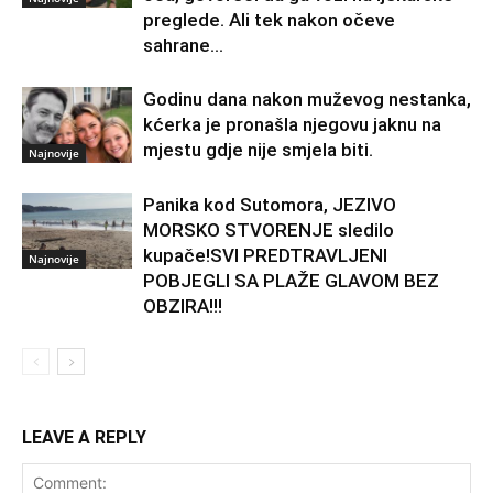
preglede. Ali tek nakon očeve
sahrane...
Godinu dana nakon muževog nestanka,
kćerka je pronašla njegovu jaknu na
mjestu gdje nije smjela biti.
Najnovije
Panika kod Sutomora, JEZIVO
MORSKO STVORENJE sledilo
kupače!SVI PREDTRAVLJENI
Najnovije
POBJEGLI SA PLAŽE GLAVOM BEZ
OBZIRA!!!
LEAVE A REPLY