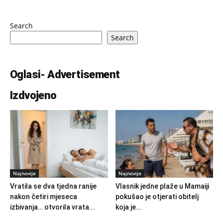
Search
Search
Oglasi- Advertisement
Izdvojeno
Najnovije
Najnovije
Vratila se dva tjedna ranije
Vlasnik jedne plaže u Mamaiji
nakon četiri mjeseca
pokušao je otjerati obitelj
izbivanja… otvorila vrata...
koja je...