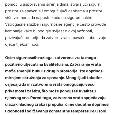
pomoći u usporavanju širenja dima, stvarajući sigurniji
prostor za spavanje i omogućujući osobama u prostoriji
više vremena da napuste kuću na siguran način.
Vatrogasne službe i sigurnosne agencije često provode
kampanje kako bi podigle svijest o ovoj važnosti,
pozivajući roditelje da zatvore vrata spavaće sobe svoje
djece tijekom noći.
Osim sigurnosnih razloga, zatvorena vrata mogu
pozitivno utjecati na kvalitetu sna. Zatvaranje vrata
može smanjiti buku iz drugih prostorija, što doprinosi
mirnijem okruženju za spavanje. Mnogi ljudi također
osjećaju da im zatvorena vrata omogućuju veću
privatnost i zaštitu, što može poboljšati kvalitetu
njihovog sna. Pored toga, zatvorena vrata sprječavaju
ulazak hladnog zraka i propuha, čime dodatno doprinosi
udobnosti i održavanju konstantne temperature u sobi.