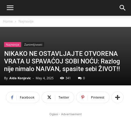
Home
Najnovije
Najnovije
Zanimljivosti
NIKAKO NE OSTAVLJAJTE OTVORENA
VRATA U SPAVAĆOJ SOBI NOĆU: Razlog
nije nimalo NAIVAN, spasite sebi ŽIVOT!!
By
Aida Konjevic
-
May 4, 2025
341
0
Facebook
Twitter
Pinterest
Oglasi - Advertisement