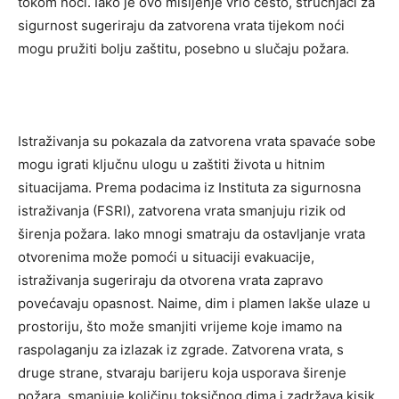
tokom noći. Iako je ovo mišljenje vrlo često, stručnjaci za
sigurnost sugeriraju da zatvorena vrata tijekom noći
mogu pružiti bolju zaštitu, posebno u slučaju požara.
Istraživanja su pokazala da zatvorena vrata spavaće sobe
mogu igrati ključnu ulogu u zaštiti života u hitnim
situacijama. Prema podacima iz Instituta za sigurnosna
istraživanja (FSRI), zatvorena vrata smanjuju rizik od
širenja požara. Iako mnogi smatraju da ostavljanje vrata
otvorenima može pomoći u situaciji evakuacije,
istraživanja sugeriraju da otvorena vrata zapravo
povećavaju opasnost. Naime, dim i plamen lakše ulaze u
prostoriju, što može smanjiti vrijeme koje imamo na
raspolaganju za izlazak iz zgrade. Zatvorena vrata, s
druge strane, stvaraju barijeru koja usporava širenje
požara, smanjuje količinu toksičnog dima i zadržava kisik