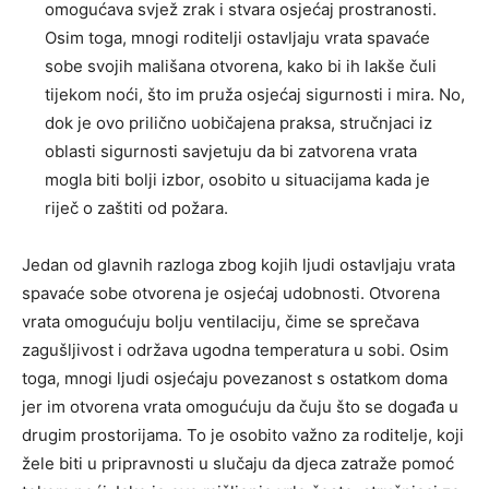
omogućava svjež zrak i stvara osjećaj prostranosti.
Osim toga, mnogi roditelji ostavljaju vrata spavaće
sobe svojih mališana otvorena, kako bi ih lakše čuli
tijekom noći, što im pruža osjećaj sigurnosti i mira. No,
dok je ovo prilično uobičajena praksa, stručnjaci iz
oblasti sigurnosti savjetuju da bi zatvorena vrata
mogla biti bolji izbor, osobito u situacijama kada je
riječ o zaštiti od požara.
Jedan od glavnih razloga zbog kojih ljudi ostavljaju vrata
spavaće sobe otvorena je osjećaj udobnosti. Otvorena
vrata omogućuju bolju ventilaciju, čime se sprečava
zagušljivost i održava ugodna temperatura u sobi. Osim
toga, mnogi ljudi osjećaju povezanost s ostatkom doma
jer im otvorena vrata omogućuju da čuju što se događa u
drugim prostorijama. To je osobito važno za roditelje, koji
žele biti u pripravnosti u slučaju da djeca zatraže pomoć