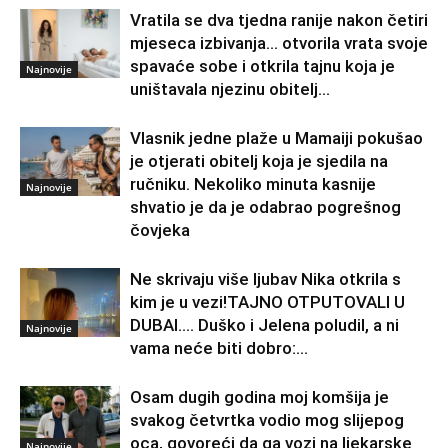
Vratila se dva tjedna ranije nakon četiri
mjeseca izbivanja… otvorila vrata svoje
spavaće sobe i otkrila tajnu koja je
Najnovije
uništavala njezinu obitelj…
Vlasnik jedne plaže u Mamaiji pokušao
je otjerati obitelj koja je sjedila na
ručniku. Nekoliko minuta kasnije
Najnovije
shvatio je da je odabrao pogrešnog
čovjeka
Ne skrivaju više ljubav Nika otkrila s
kim je u vezi!TAJNO OTPUTOVALI U
DUBAI…. Duško i Jelena poludil, a ni
Najnovije
vama neće biti dobro:...
Osam dugih godina moj komšija je
svakog četvrtka vodio mog slijepog
oca, govoreći da ga vozi na ljekarske
Najnovije