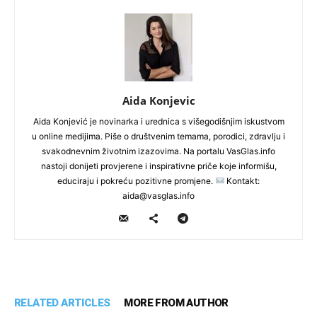
Aida Konjevic
Aida Konjević je novinarka i urednica s višegodišnjim iskustvom
u online medijima. Piše o društvenim temama, porodici, zdravlju i
svakodnevnim životnim izazovima. Na portalu VasGlas.info
nastoji donijeti provjerene i inspirativne priče koje informišu,
educiraju i pokreću pozitivne promjene.
Kontakt:
aida@vasglas.info
RELATED ARTICLES
MORE FROM AUTHOR