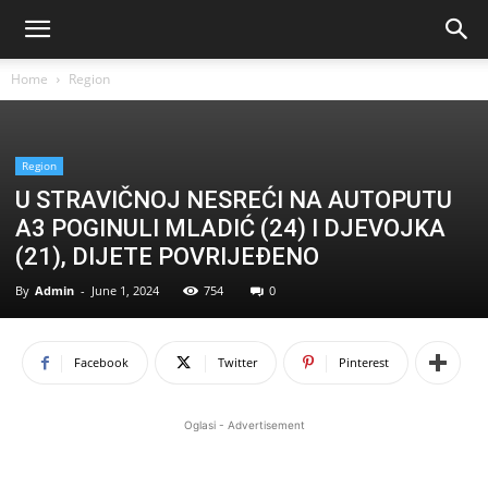
Home
Region
Region
U STRAVIČNOJ NESREĆI NA AUTOPUTU
A3 POGINULI MLADIĆ (24) I DJEVOJKA
(21), DIJETE POVRIJEĐENO
By
Admin
-
June 1, 2024
754
0
Facebook
Twitter
Pinterest
Oglasi - Advertisement