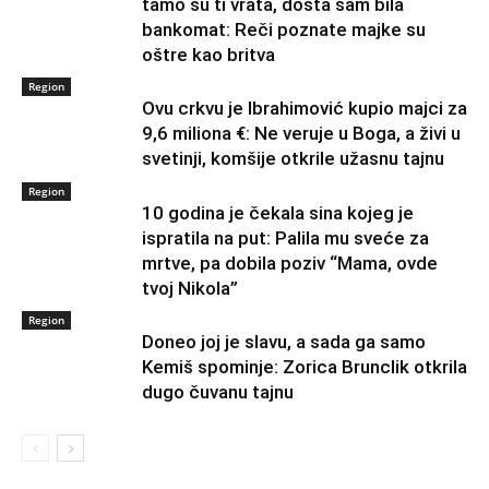
tamo su ti vrata, dosta sam bila
bankomat: Reči poznate majke su
oštre kao britva
Region
Ovu crkvu je Ibrahimović kupio majci za
9,6 miliona €: Ne veruje u Boga, a živi u
svetinji, komšije otkrile užasnu tajnu
Region
10 godina je čekala sina kojeg je
ispratila na put: Palila mu sveće za
mrtve, pa dobila poziv “Mama, ovde
tvoj Nikola”
Region
Doneo joj je slavu, a sada ga samo
Kemiš spominje: Zorica Brunclik otkrila
dugo čuvanu tajnu