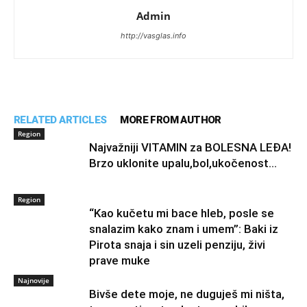
Admin
http://vasglas.info
RELATED ARTICLES
MORE FROM AUTHOR
Region
Najvažniji VITAMIN za BOLESNA LEĐA!
Brzo uklonite upalu,bol,ukočenost…
Region
“Kao kučetu mi bace hleb, posle se
snalazim kako znam i umem”: Baki iz
Pirota snaja i sin uzeli penziju, živi
prave muke
Najnovije
Bivše dete moje, ne duguješ mi ništa,