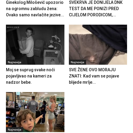
Ginekolog Milošević upozorio
SVEKRVA JE DONIJELA DNK
na ogromnu zabludu žena:
TEST DA ME PONIZI PRED
Ovako samo navlačite jezive...
CIJELOM PORODICOM,...
Najnovije
Najnovije
Moj se suprug svake noći
SVE ŽENE OVO MORAJU
pojavljivao na kameri za
ZNATI: Kad vam se pojave
nadzor bebe.
blijede mrlje...
Najnovije