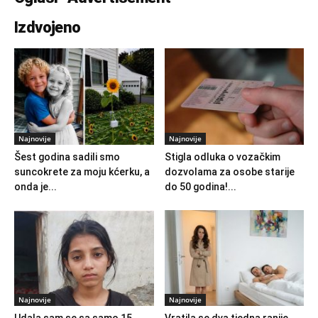
Izdvojeno
Najnovije
Najnovije
Šest godina sadili smo
Stigla odluka o vozačkim
suncokrete za moju kćerku, a
dozvolama za osobe starije
onda je...
do 50 godina!...
Najnovije
Najnovije
Udala sam se sa samo 15
Vratila se dva tjedna ranije