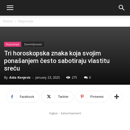
Home
Najnovije
Najnovije
Zanimljivosti
Tri horoskopska znaka koja svojim
ponašanjem često sabotiraju vlastitu
sreću
By
Aida Konjevic
-
January 23, 2025
275
0
Facebook
Twitter
Pinterest
Oglasi - Advertisement