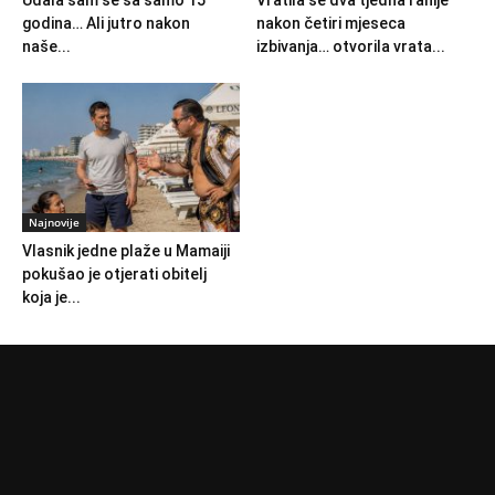
godina… Ali jutro nakon
nakon četiri mjeseca
naše...
izbivanja… otvorila vrata...
Najnovije
Vlasnik jedne plaže u Mamaiji
pokušao je otjerati obitelj
koja je...