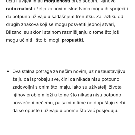
učiti i uvijek imati
mogućnosti
pred sobom. Njihova
radoznalost
i želja za novim iskustvima mogu ih spriječiti
da potpuno uživaju u sadašnjem trenutku. Za razliku od
drugih znakova koji se mogu posvetiti jednoj stvari,
Blizanci su skloni stalnom razmišljanju o tome što još
mogu učiniti i što bi mogli
propustiti
.
Ova stalna potraga za nečim novim, uz nezaustavljivu
želju da isprobaju sve, čini da nikada nisu potpuno
zadovoljni s onim što imaju. Iako su uživatelji života,
njihov problem leži u tome što nikada nisu potpuno
posvećeni nečemu, pa samim time ne dopuštaju sebi
da se opuste i uživaju u onome što već posjeduju.