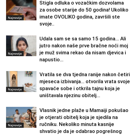
Stigla odluka o vozačkim dozvolama
za osobe starije do 50 godina! Ukoliko
imate OVOLIKO godina, završili ste
Najnovije
svoje..
Udala sam se sa samo 15 godina… Ali
jutro nakon naše prve bračne noći moj
je muž svima rekao da nisam djevica i
Najnovije
napustio...
Vratila se dva tjedna ranije nakon četiri
mjeseca izbivanja… otvorila vrata svoje
spavaće sobe i otkrila tajnu koja je
Najnovije
uništavala njezinu obitelj…
Vlasnik jedne plaže u Mamaiji pokušao
je otjerati obitelj koja je sjedila na
ručniku. Nekoliko minuta kasnije
Najnovije
shvatio je da je odabrao pogrešnog