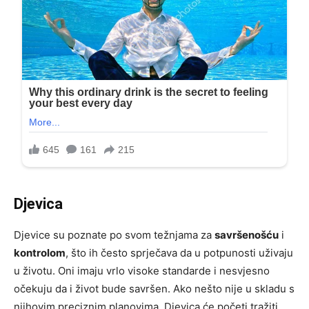
Djevica
Djevice su poznate po svom težnjama za
savršenošću
i
kontrolom
, što ih često sprječava da u potpunosti uživaju
u životu. Oni imaju vrlo visoke standarde i nesvjesno
očekuju da i život bude savršen. Ako nešto nije u skladu s
njihovim preciznim planovima, Djevica će početi tražiti