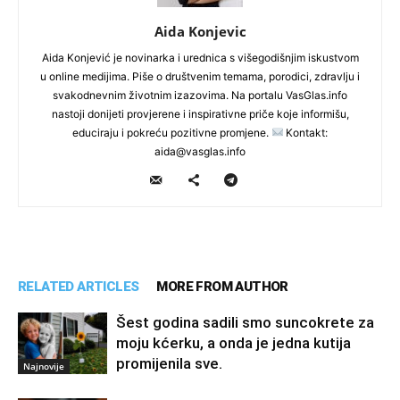
Aida Konjevic
Aida Konjević je novinarka i urednica s višegodišnjim iskustvom
u online medijima. Piše o društvenim temama, porodici, zdravlju i
svakodnevnim životnim izazovima. Na portalu VasGlas.info
nastoji donijeti provjerene i inspirativne priče koje informišu,
educiraju i pokreću pozitivne promjene.
Kontakt:
aida@vasglas.info
RELATED ARTICLES
MORE FROM AUTHOR
Šest godina sadili smo suncokrete za
moju kćerku, a onda je jedna kutija
promijenila sve.
Najnovije