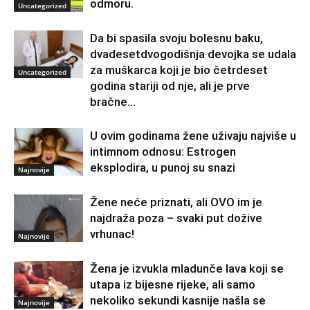
odmoru.
Uncategorized
Da bi spasila svoju bolesnu baku,
dvadesetdvogodišnja devojka se udala
za muškarca koji je bio četrdeset
Uncategorized
godina stariji od nje, ali je prve
bračne...
U ovim godinama žene uživaju najviše u
intimnom odnosu: Estrogen
eksplodira, u punoj su snazi
Najnovije
Žene neće priznati, ali OVO im je
najdraža poza – svaki put dožive
vrhunac!
Najnovije
Žena je izvukla mladunče lava koji se
utapa iz bijesne rijeke, ali samo
nekoliko sekundi kasnije našla se
Najnovije