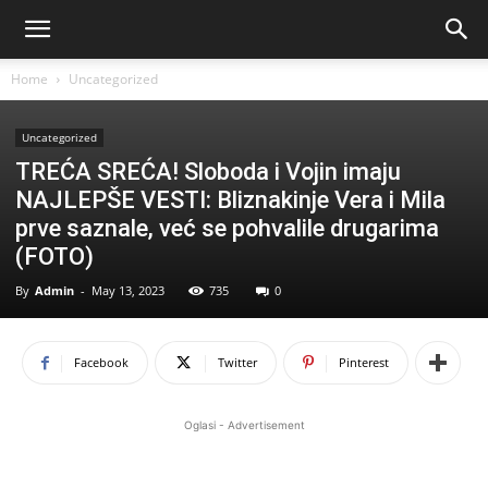
Home
Uncategorized
Uncategorized
TREĆA SREĆA! Sloboda i Vojin imaju
NAJLEPŠE VESTI: Bliznakinje Vera i Mila
prve saznale, već se pohvalile drugarima
(FOTO)
By
Admin
-
May 13, 2023
735
0
Facebook
Twitter
Pinterest
Oglasi - Advertisement