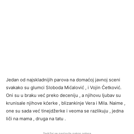
Jedan od najskladnijih parova na domaćoj javnoj sceni
svakako su glumci Sloboda Mićalović , i Vojin Ćetković.
Oni su u braku već preko deceniju , a njihovu ljubav su
krunisale njihove kćerke , blizankinje Vera i Mila. Naime ,
one su sada već tinejdžerke i veoma se razlikuju , jedna
liči na mama , druga na tatu .
Sadržaj se nastavlja nakon oglasa