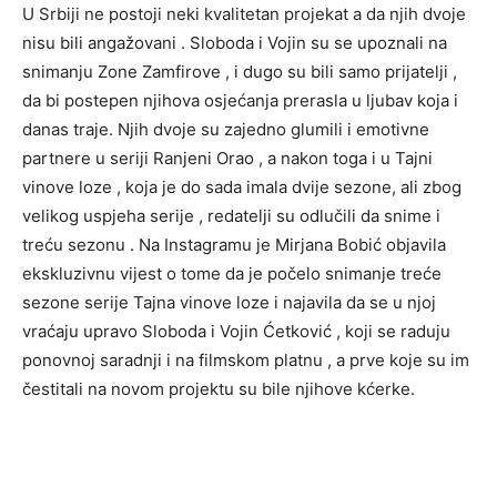
U Srbiji ne postoji neki kvalitetan projekat a da njih dvoje
nisu bili angažovani . Sloboda i Vojin su se upoznali na
snimanju Zone Zamfirove , i dugo su bili samo prijatelji ,
da bi postepen njihova osjećanja prerasla u ljubav koja i
danas traje. Njih dvoje su zajedno glumili i emotivne
partnere u seriji Ranjeni Orao , a nakon toga i u Tajni
vinove loze , koja je do sada imala dvije sezone, ali zbog
velikog uspjeha serije , redatelji su odlučili da snime i
treću sezonu . Na Instagramu je Mirjana Bobić objavila
ekskluzivnu vijest o tome da je počelo snimanje treće
sezone serije Tajna vinove loze i najavila da se u njoj
vraćaju upravo Sloboda i Vojin Ćetković , koji se raduju
ponovnoj saradnji i na filmskom platnu , a prve koje su im
čestitali na novom projektu su bile njihove kćerke.