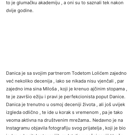
to je glumačku akademiju , a oni su to saznali tek nakon
dvije godine.
Danica je sa svojim partnerom Todetom Lolićem zajedno
već nekoliko decenija , iako se nikada nisu vjenčali , par
zajedno ima sina Miloša , koji je krenuo ajčinim stopama ,
te je završio ežiju i pravi je perfekcionista poput Danice.
Danica je trenutno u osmoj deceniji života , ali još uvijek
izgleda odlično , te ide u korak s vremenom , pa je tako
veoma aktivna na društvenim mrežama.. Nedavno je na
Instagramu objavila fotografiju svog prijatelja , koji je bio