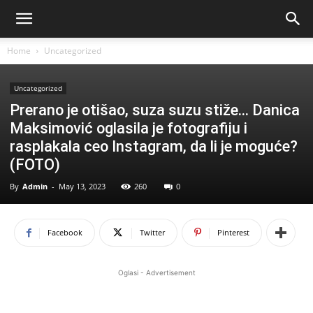
Home
Uncategorized
Uncategorized
Prerano je otišao, suza suzu stiže… Danica
Maksimović oglasila je fotografiju i
rasplakala ceo Instagram, da li je moguće?
(FOTO)
By
Admin
-
May 13, 2023
260
0
Facebook
Twitter
Pinterest
Oglasi - Advertisement