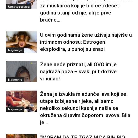
za muškarca koji je bio četrdeset
Uncategorized
godina stariji od nje, ali je prve
bračne...
U ovim godinama žene uživaju najviše u
intimnom odnosu: Estrogen
eksplodira, u punoj su snazi
Najnovije
Žene neće priznati, ali OVO im je
najdraža poza – svaki put dožive
vrhunac!
Najnovije
Žena je izvukla mladunče lava koji se
utapa iz bijesne rijeke, ali samo
nekoliko sekundi kasnije našla se
Najnovije
okružena čitavim čoporom lavova. Bila
je...
“MORAM DA TE ZGAZIM DA BIH BIO