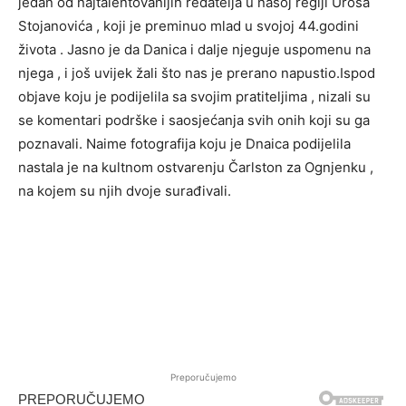
jedan od najtalentovanijih redatelja u našoj regiji Uroša
Stojanovića , koji je preminuo mlad u svojoj 44.godini
života . Jasno je da Danica i dalje njeguje uspomenu na
njega , i još uvijek žali što nas je prerano napustio.Ispod
objave koju je podijelila sa svojim pratiteljima , nizali su
se komentari podrške i saosjećanja svih onih koji su ga
poznavali. Naime fotografija koju je Dnaica podijelila
nastala je na kultnom ostvarenju Čarlston za Ognjenku ,
na kojem su njih dvoje surađivali.
Preporučujemo