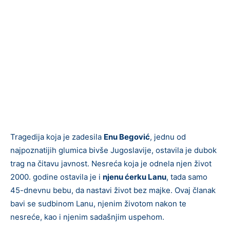
Tragedija koja je zadesila
Enu Begović
, jednu od
najpoznatijih glumica bivše Jugoslavije, ostavila je dubok
trag na čitavu javnost. Nesreća koja je odnela njen život
2000. godine ostavila je i
njenu ćerku Lanu
, tada samo
45-dnevnu bebu, da nastavi život bez majke. Ovaj članak
bavi se sudbinom Lanu, njenim životom nakon te
nesreće, kao i njenim sadašnjim uspehom.