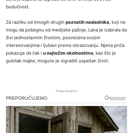
budućnost.
Za razliku od mnogih drugih
poznatih naslednika
, koji ne
mogu da pobegnu od medijske pažnje, Lana je izabrala da
živi jednostavnim životom, posvećena svojim
interesovanjima i ljubavi prema obrazovanju. Njena priča
pokazuje da čak i
u najtežim okolnostima
, kao što je
gubitak majke, moguće je izgraditi uspešan život.
Preporučujemo