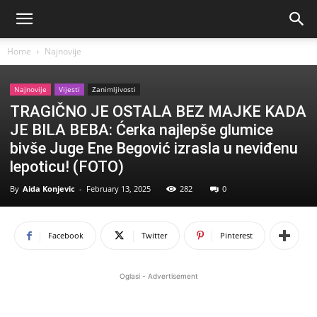
Home
Najnovije
Najnovije
Vijesti
Zanimljivosti
TRAGIČNO JE OSTALA BEZ MAJKE KADA
JE BILA BEBA: Ćerka najlepše glumice
bivše Juge Ene Begović izrasla u neviđenu
lepoticu! (FOTO)
By
Aida Konjevic
-
February 13, 2025
282
0
Facebook
Twitter
Pinterest
Oglasi - Advertisement