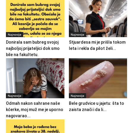
Najnovije
Najnovije
Donirala sam bubreg svojoj
Stjuardesa mi je prišla tokom
najboljoj prijateljici dok smo
leta i rekla da pilot želi...
bile na fakultetu.
Najnovije
Najnovije
Odmah nakon sahrane naše
Bele grudvice u jajetu: šta to
kćerke, moj muž me je uporno
zaista znači i da li...
nagovarao...