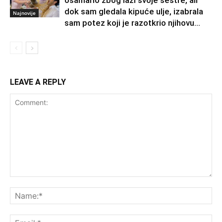
ošamario zbog laži svoje sestre, ali
dok sam gledala kipuće ulje, izabrala
Najnovije
sam potez koji je razotkrio njihovu...
LEAVE A REPLY