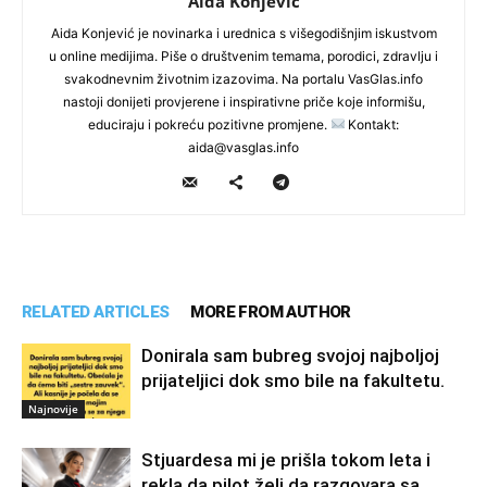
Aida Konjevic
Aida Konjević je novinarka i urednica s višegodišnjim iskustvom
u online medijima. Piše o društvenim temama, porodici, zdravlju i
svakodnevnim životnim izazovima. Na portalu VasGlas.info
nastoji donijeti provjerene i inspirativne priče koje informišu,
educiraju i pokreću pozitivne promjene.
Kontakt:
aida@vasglas.info
RELATED ARTICLES
MORE FROM AUTHOR
Donirala sam bubreg svojoj najboljoj
prijateljici dok smo bile na fakultetu.
Najnovije
Stjuardesa mi je prišla tokom leta i
rekla da pilot želi da razgovara sa