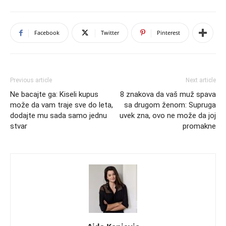
Facebook
Twitter
Pinterest
Previous article
Next article
Ne bacajte ga: Kiseli kupus
8 znakova da vaš muž spava
može da vam traje sve do leta,
sa drugom ženom: Supruga
dodajte mu sada samo jednu
uvek zna, ovo ne može da joj
stvar
promakne