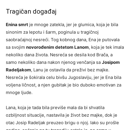
Tragičan događaj
Enina smrt
je mnoge zatekla, jer je glumica, koja je bila
sinonim za lepotu i šarm, poginula u tragičnoj
saobraćajnoj nesreći. Tog kobnog dana, Ena je putovala
sa svojim
novorođenim detetom Lanom
, koja je tek imala
nekoliko dana života. Nesreća se desila kod Brača, a
samo nekoliko dana nakon njenog venčanja sa
Josipom
Radeljakom
, Lanu je ostavila da preživi bez majke.
Nesreća je šokirala celu bivšu Jugoslaviju, jer je Ena bila
voljena ličnost, a njen gubitak je bio duboko emotivan za
mnoge ljude.
Lana, koja je tada bila previše mala da bi shvatila
ozbiljnost situacije, nastavila je život bez majke, dok je
otac Josip Radeljak preuzeo brigu o njoj. Iako su prošle