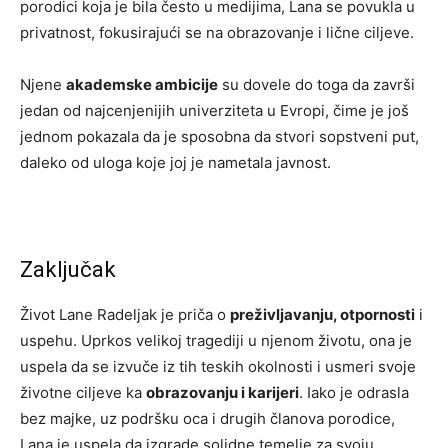
porodici koja je bila često u medijima, Lana se povukla u
privatnost, fokusirajući se na obrazovanje i lične ciljeve.
Njene
akademske ambicije
su dovele do toga da završi
jedan od najcenjenijih univerziteta u Evropi, čime je još
jednom pokazala da je sposobna da stvori sopstveni put,
daleko od uloga koje joj je nametala javnost.
Zaključak
Život Lane Radeljak je priča o
preživljavanju, otpornosti
i
uspehu. Uprkos velikoj tragediji u njenom životu, ona je
uspela da se izvuče iz tih teskih okolnosti i usmeri svoje
životne ciljeve ka
obrazovanju i karijeri
. Iako je odrasla
bez majke, uz podršku oca i drugih članova porodice,
Lana je uspela da izgrade solidne temelje za svoju