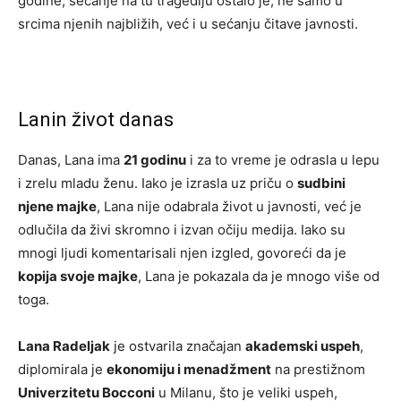
godine, sećanje na tu tragediju ostalo je, ne samo u
srcima njenih najbližih, već i u sećanju čitave javnosti.
Lanin život danas
Danas, Lana ima
21 godinu
i za to vreme je odrasla u lepu
i zrelu mladu ženu. Iako je izrasla uz priču o
sudbini
njene majke
, Lana nije odabrala život u javnosti, već je
odlučila da živi skromno i izvan očiju medija. Iako su
mnogi ljudi komentarisali njen izgled, govoreći da je
kopija svoje majke
, Lana je pokazala da je mnogo više od
toga.
Lana Radeljak
je ostvarila značajan
akademski uspeh
,
diplomirala je
ekonomiju i menadžment
na prestižnom
Univerzitetu Bocconi
u Milanu, što je veliki uspeh,