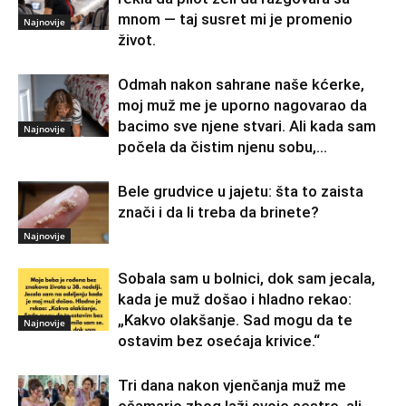
mnom — taj susret mi je promenio
Najnovije
život.
Odmah nakon sahrane naše kćerke,
moj muž me je uporno nagovarao da
bacimo sve njene stvari. Ali kada sam
Najnovije
počela da čistim njenu sobu,...
Bele grudvice u jajetu: šta to zaista
znači i da li treba da brinete?
Najnovije
Sobala sam u bolnici, dok sam jecala,
kada je muž došao i hladno rekao:
„Kakvo olakšanje. Sad mogu da te
Najnovije
ostavim bez osećaja krivice.“
Tri dana nakon vjenčanja muž me