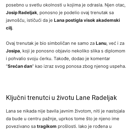
posebno u svetlu okolnosti u kojima je odrasla. Njen otac,
Josip Radeljak
, ponosno je podelio ovaj trenutak sa
javnošću, ističući da je
Lana postigla visok akademski
cilj
.
Ovaj trenutak je bio simboličan ne samo za
Lanu
, već i za
Josipa
, koji je ponosno objavio nekoliko slika s diplomom
i pohvalio svoju ćerku. Takođe, dodao je komentar
“
Srećan dan
” kao izraz svog ponosa zbog njenog uspeha.
Ključni trenutci u životu Lane Radeljak
Lana se nikada nije bavila javnim životom, niti je nastojala
da bude u centru pažnje, uprkos tome što je njeno ime
povezivano sa
tragikom
prošlosti. Iako je rođena u