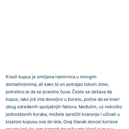
Kiseli kupus je omiljena namirnica u mnogim
domaćinstvima, ali kako bi on potrajao tokom zime,
potrebno je da se pravilno čuva. Često se dešava da
kupus, iako još ima dovoljno u buretu, počne da se kvari
zbog određenih spoljašnjih faktora. Međutim, uz nekoliko
jednostavnih koraka, možete sprečiti kvarenje i uživati u
kiselom kupusu sve do leta. Ovaj članak donosi korisne