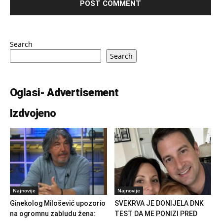
Search
Search
Oglasi- Advertisement
Izdvojeno
Najnovije
Najnovije
Ginekolog Milošević upozorio
SVEKRVA JE DONIJELA DNK
na ogromnu zabludu žena:
TEST DA ME PONIZI PRED