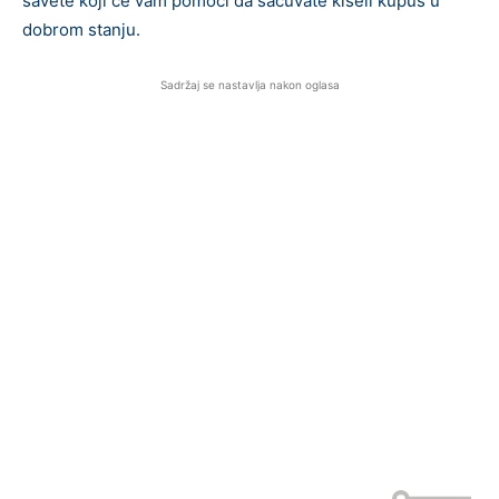
savete koji će vam pomoći da sačuvate kiseli kupus u
dobrom stanju.
Sadržaj se nastavlja nakon oglasa