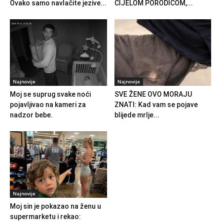
Ovako samo navlačite jezive...
CIJELOM PORODICOM,...
Najnovije
Najnovije
Moj se suprug svake noći
SVE ŽENE OVO MORAJU
pojavljivao na kameri za
ZNATI: Kad vam se pojave
nadzor bebe.
blijede mrlje...
Najnovije
Moj sin je pokazao na ženu u
supermarketu i rekao: