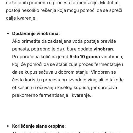
neželjenih promena u procesu fermentacije. Međutim,
postoji nekoliko rešenja koja mogu pomoći da se spreči
dalje kvarenje:
Dodavanje vinobrana:
Ako primetite da zakiseljena voda postaje previše
penasta, potrebno je da u bure dodate
vinobran
.
Preporučena količina je od
5 do 10 grama
vinobrana,
koji će pomoći da se stabilizuje proces fermentacije i
da se kupus sačuva u dobrom stanju. Vinobran se
često koristi u procesu proizvodnje vina, ali je takođe
efikasan i u očuvanju kiselog kupusa, jer sprečava
prekomerno fermentisanje i kvarenje.
Korišćenje slane otopine: