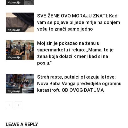
Najnovije
SVE ŽENE OVO MORAJU ZNATI: Kad
vam se pojave blijede mrlje na donjem
vešu to znači samo jedno
Najnovije
Moj sin je pokazao na ženu u
supermarketu i rekao: „Mama, to je
žena koja dolazi k meni kad si na
Najnovije
poslu.“
Strah raste, putnici otkazuju letove:
Nova Baba Vanga predvidjela ogromnu
katastrofu OD OVOG DATUMA
Najnovije
LEAVE A REPLY