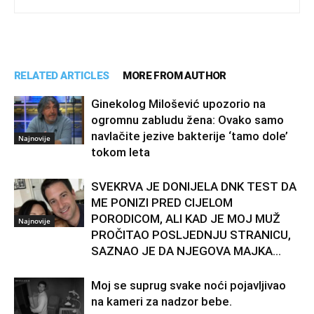
RELATED ARTICLES
MORE FROM AUTHOR
Ginekolog Milošević upozorio na
ogromnu zabludu žena: Ovako samo
navlačite jezive bakterije ‘tamo dole’
Najnovije
tokom leta
SVEKRVA JE DONIJELA DNK TEST DA
ME PONIZI PRED CIJELOM
PORODICOM, ALI KAD JE MOJ MUŽ
Najnovije
PROČITAO POSLJEDNJU STRANICU,
SAZNAO JE DA NJEGOVA MAJKA...
Moj se suprug svake noći pojavljivao
na kameri za nadzor bebe.