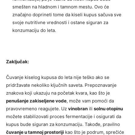
smešten na hladnom i tamnom mestu. Ovo će
značajno doprineti tome da kiseli kupus sačuva sve
svoje nutritivne vrednosti i ostane siguran za
konzumaciju do leta.
Zaključak:
Čuvanje kiselog kupusa do leta nije teško ako se
pridržavate nekoliko ključnih saveta. Prepoznavanje
znakova koji ukazuju na početak kvara, kao što je
penušanje zakiseljene vode
, može vam pomoći da
pravovremeno reagujete. Uz
vinobran
ili
solnu otopinu
možete stabilizovati proces fermentacije i osigurati da
kupus bude siguran za konzumaciju. Takođe, pravilno
čuvanje u tamnoj prostoriji
kao što je podrum, sprečiće