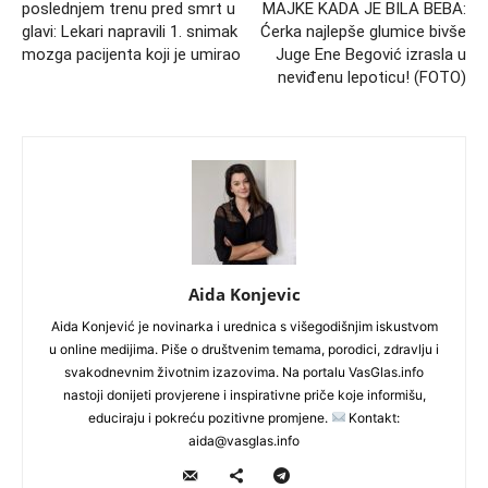
poslednjem trenu pred smrt u
MAJKE KADA JE BILA BEBA:
glavi: Lekari napravili 1. snimak
Ćerka najlepše glumice bivše
mozga pacijenta koji je umirao
Juge Ene Begović izrasla u
neviđenu lepoticu! (FOTO)
Aida Konjevic
Aida Konjević je novinarka i urednica s višegodišnjim iskustvom
u online medijima. Piše o društvenim temama, porodici, zdravlju i
svakodnevnim životnim izazovima. Na portalu VasGlas.info
nastoji donijeti provjerene i inspirativne priče koje informišu,
educiraju i pokreću pozitivne promjene.
Kontakt:
aida@vasglas.info