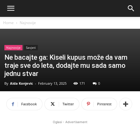
Home
Najnovije
Najnovije
Savjeti
Ne bacajte ga: Kiseli kupus može da vam
traje sve do leta, dodajte mu sada samo
jednu stvar
By
Aida Konjevic
-
February 13, 2025
171
0
Facebook
Twitter
Pinterest
Oglasi - Advertisement