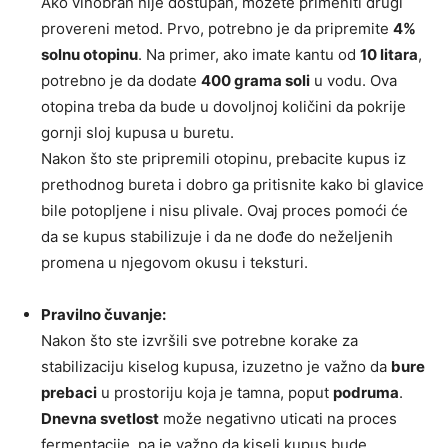
Ako vinobran nije dostupan, možete primeniti drugi
provereni metod. Prvo, potrebno je da pripremite
4%
solnu otopinu
. Na primer, ako imate kantu od
10 litara
,
potrebno je da dodate
400 grama soli
u vodu. Ova
otopina treba da bude u dovoljnoj količini da pokrije
gornji sloj kupusa u buretu.
Nakon što ste pripremili otopinu, prebacite kupus iz
prethodnog bureta i dobro ga pritisnite kako bi glavice
bile potopljene i nisu plivale. Ovaj proces pomoći će
da se kupus stabilizuje i da ne dođe do neželjenih
promena u njegovom okusu i teksturi.
Pravilno čuvanje:
Nakon što ste izvršili sve potrebne korake za
stabilizaciju kiselog kupusa, izuzetno je važno da
bure
prebaci
u prostoriju koja je tamna, poput
podruma
.
Dnevna svetlost
može negativno uticati na proces
fermentacije, pa je važno da kiseli kupus bude