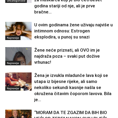
Uncategorized
godina stariji od nje, ali je prve
bračne...
U ovim godinama žene uživaju najviše u
intimnom odnosu: Estrogen
eksplodira, u punoj su snazi
Najnovije
Žene neće priznati, ali OVO im je
najdraža poza – svaki put dožive
vrhunac!
Najnovije
Žena je izvukla mladunče lava koji se
utapa iz bijesne rijeke, ali samo
nekoliko sekundi kasnije našla se
Najnovije
okružena čitavim čoporom lavova. Bila
je...
“MORAM DA TE ZGAZIM DA BIH BIO