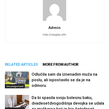
Admin
http://vasglas.info
RELATED ARTICLES
MORE FROM AUTHOR
Odlučila sam da iznenadim muža na
poslu, ali ispostavilo se da je na
odmoru.
Uncategorized
Da bi spasila svoju bolesnu baku,
dvadesetdvogodišnja devojka se udala
za muškarca koji je bio četrdeset