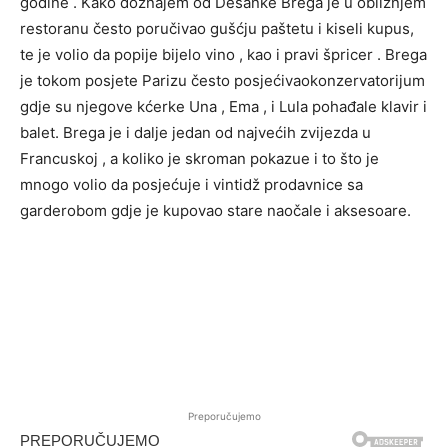
godine . Kako doznajem od Desanke Brega je u obližnjem
restoranu često poručivao gušćju paštetu i kiseli kupus,
te je volio da popije bijelo vino , kao i pravi špricer . Brega
je tokom posjete Parizu često posjećivaokonzervatorijum
gdje su njegove kćerke Una , Ema , i Lula pohađale klavir i
balet. Brega je i dalje jedan od najvećih zvijezda u
Francuskoj , a koliko je skroman pokazue i to što je
mnogo volio da posjećuje i vintidž prodavnice sa
garderobom gdje je kupovao stare naočale i aksesoare.
Preporučujemo