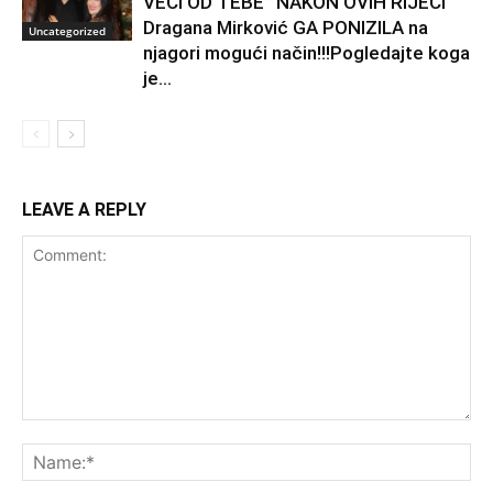
VEĆI OD TEBE” NAKON OVIH RIJEČI
Dragana Mirković GA PONIZILA na
Uncategorized
njagori mogući način!!!Pogledajte koga
je...
LEAVE A REPLY