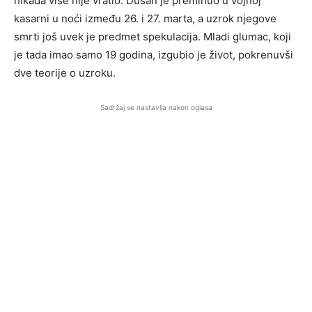
nikada više nije vratio. Dušan je preminuo u vojnoj
kasarni u noći između 26. i 27. marta, a uzrok njegove
smrti još uvek je predmet spekulacija. Mladi glumac, koji
je tada imao samo 19 godina, izgubio je život, pokrenuvši
dve teorije o uzroku.
Sadržaj se nastavlja nakon oglasa