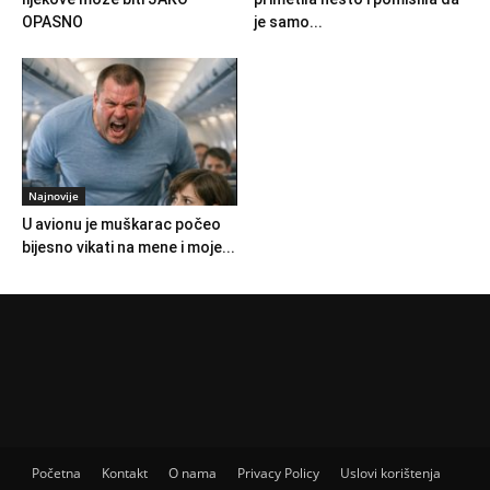
OPASNO
je samo...
Najnovije
U avionu je muškarac počeo
bijesno vikati na mene i moje...
Početna
Kontakt
O nama
Privacy Policy
Uslovi korištenja