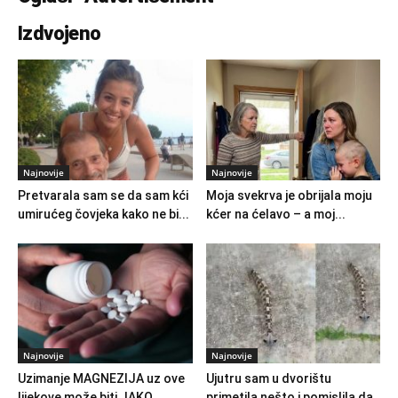
Izdvojeno
Najnovije
Najnovije
Pretvarala sam se da sam kći
Moja svekrva je obrijala moju
umirućeg čovjeka kako ne bi...
kćer na ćelavo – a moj...
Najnovije
Najnovije
Uzimanje MAGNEZIJA uz ove
Ujutru sam u dvorištu
lijekove može biti JAKO
primetila nešto i pomislila da