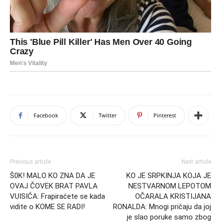
Facebook
Twitter
Pinterest
Previous article
Next article
Š0K! MALO KO ZNA DA JE
KO JE SRPKINJA KOJA JE
OVAJ ČOVEK BRAT PAVLA
NESTVARNOM LEPOTOM
VUISIĆA: Frapiraćete se kada
OČARALA KRISTIJANA
vidite o KOME SE RADI!
RONALDA: Mnogi pričaju da joj
je slao poruke samo zbog