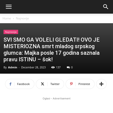
Home
Najnovije
Najnovije
SVI SMO GA VOLELI GLEDATI! OVO JE
MISTERIOZNA smrt mladog srpskog
glumca: Majka posle 17 godina saznala
pravu ISTINU – šok!
By
Admin
-
December 28, 2023
137
0
Facebook
Twitter
Pinterest
Oglasi - Advertisement