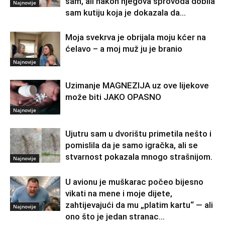
sam, ali nakon njegova sprovoda dobila
Najnovije
sam kutiju koja je dokazala da...
Moja svekrva je obrijala moju kćer na
ćelavo – a moj muž ju je branio
Najnovije
Uzimanje MAGNEZIJA uz ove lijekove
može biti JAKO OPASNO
Najnovije
Ujutru sam u dvorištu primetila nešto i
pomislila da je samo igračka, ali se
stvarnost pokazala mnogo strašnijom.
Najnovije
U avionu je muškarac počeo bijesno
vikati na mene i moje dijete,
zahtijevajući da mu „platim kartu“ — ali
Najnovije
ono što je jedan stranac...