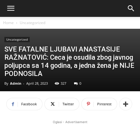
Home
Uncategorized
Uncategorized
SVE FATALNE LJUBAVI ANASTASIJE
RAŽNATOVIĆ: Ceca je osudila zbog javnog
poljupca sa 14 godina, a jedna žena je NIJE
PODNOSILA
By
Admin
-
April 28, 2023
327
0
Facebook
Twitter
Pinterest
Oglasi - Advertisement