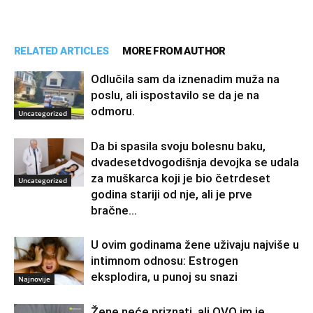
RELATED ARTICLES
MORE FROM AUTHOR
Odlučila sam da iznenadim muža na
poslu, ali ispostavilo se da je na
odmoru.
Uncategorized
Da bi spasila svoju bolesnu baku,
dvadesetdvogodišnja devojka se udala
za muškarca koji je bio četrdeset
Uncategorized
godina stariji od nje, ali je prve
bračne...
U ovim godinama žene uživaju najviše u
intimnom odnosu: Estrogen
eksplodira, u punoj su snazi
Najnovije
Žene neće priznati, ali OVO im je