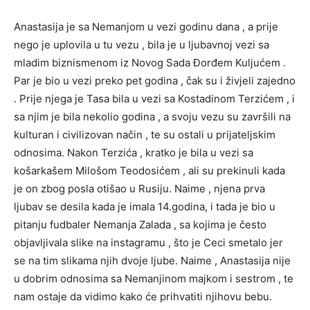
Anastasija je sa Nemanjom u vezi godinu dana , a prije
nego je uplovila u tu vezu , bila je u ljubavnoj vezi sa
mladim biznismenom iz Novog Sada Đorđem Kuljućem .
Par je bio u vezi preko pet godina , čak su i živjeli zajedno
. Prije njega je Tasa bila u vezi sa Kostadinom Terzićem , i
sa njim je bila nekolio godina , a svoju vezu su završili na
kulturan i civilizovan način , te su ostali u prijateljskim
odnosima. Nakon Terzića , kratko je bila u vezi sa
košarkašem Milošom Teodosićem , ali su prekinuli kada
je on zbog posla otišao u Rusiju. Naime , njena prva
ljubav se desila kada je imala 14.godina, i tada je bio u
pitanju fudbaler Nemanja Zalada , sa kojima je često
objavljivala slike na instagramu , što je Ceci smetalo jer
se na tim slikama njih dvoje ljube. Naime , Anastasija nije
u dobrim odnosima sa Nemanjinom majkom i sestrom , te
nam ostaje da vidimo kako će prihvatiti njihovu bebu.