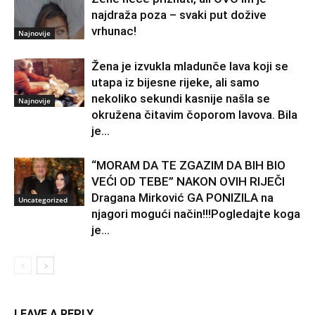
najdraža poza – svaki put dožive
vrhunac!
Najnovije
Žena je izvukla mladunče lava koji se
utapa iz bijesne rijeke, ali samo
nekoliko sekundi kasnije našla se
Najnovije
okružena čitavim čoporom lavova. Bila
je...
“MORAM DA TE ZGAZIM DA BIH BIO
VEĆI OD TEBE” NAKON OVIH RIJEČI
Dragana Mirković GA PONIZILA na
Uncategorized
njagori mogući način!!!Pogledajte koga
je...
LEAVE A REPLY