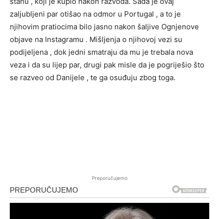
stanu , koji je kupio nakon razvoda. Sada je ovaj
zaljubljeni par otišao na odmor u Portugal , a to je
njihovim pratiocima bilo jasno nakon šaljive Ognjenove
objave na Instagramu . Mišljenja o njihovoj vezi su
podijeljena , dok jedni smatraju da mu je trebala nova
veza i da su lijep par, drugi pak misle da je pogriješio što
se razveo od Danijele , te ga osuđuju zbog toga.
Preporučujemo