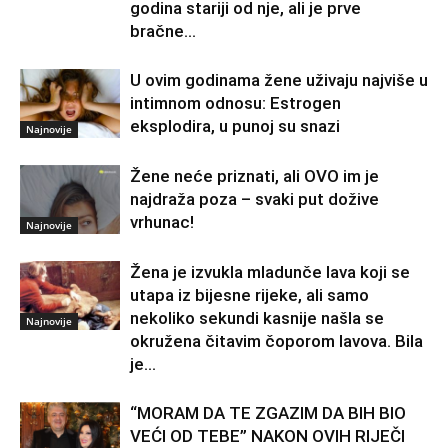
godina stariji od nje, ali je prve
bračne...
U ovim godinama žene uživaju najviše u
intimnom odnosu: Estrogen
eksplodira, u punoj su snazi
Najnovije
Žene neće priznati, ali OVO im je
najdraža poza – svaki put dožive
vrhunac!
Najnovije
Žena je izvukla mladunče lava koji se
utapa iz bijesne rijeke, ali samo
nekoliko sekundi kasnije našla se
Najnovije
okružena čitavim čoporom lavova. Bila
je...
“MORAM DA TE ZGAZIM DA BIH BIO
VEĆI OD TEBE” NAKON OVIH RIJEČI