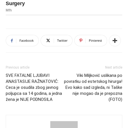
Facebook
Twitter
Pinterest
Previous article
Next article
SVE FATALNE LJUBAVI
Viki Miljković uslikana po
ANASTASIJE RAŽNATOVIĆ:
povratku od estetskog hirurga!
Ceca je osudila zbog javnog
Evo kako sad izgleda, ni Taške
poljupca sa 14 godina, a jedna
nije mogao da je prepozna
žena je NIJE PODNOSILA
(FOTO)