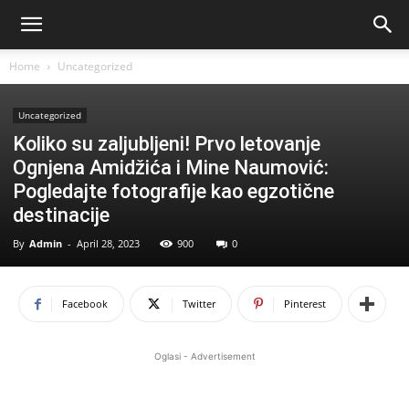
Home
Uncategorized
Uncategorized
Koliko su zaljubljeni! Prvo letovanje
Ognjena Amidžića i Mine Naumović:
Pogledajte fotografije kao egzotične
destinacije
By
Admin
-
April 28, 2023
900
0
Facebook
Twitter
Pinterest
Oglasi - Advertisement