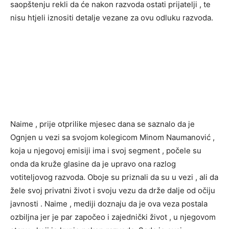
saopštenju rekli da će nakon razvoda ostati prijatelji , te
nisu htjeli iznositi detalje vezane za ovu odluku razvoda.
Naime , prije otprilike mjesec dana se saznalo da je
Ognjen u vezi sa svojom kolegicom Minom Naumanović ,
koja u njegovoj emisiji ima i svoj segment , počele su
onda da kruže glasine da je upravo ona razlog
votiteljovog razvoda. Oboje su priznali da su u vezi , ali da
žele svoj privatni život i svoju vezu da drže dalje od očiju
javnosti . Naime , mediji doznaju da je ova veza postala
ozbiljna jer je par započeo i zajednički život , u njegovom