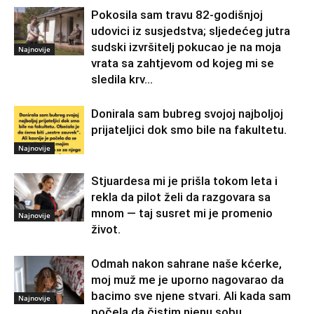
Pokosila sam travu 82-godišnjoj
udovici iz susjedstva; sljedećeg jutra
sudski izvršitelj pokucao je na moja
Najnovije
vrata sa zahtjevom od kojeg mi se
sledila krv...
Donirala sam bubreg svojoj najboljoj
prijateljici dok smo bile na fakultetu.
Najnovije
Stjuardesa mi je prišla tokom leta i
rekla da pilot želi da razgovara sa
mnom — taj susret mi je promenio
Najnovije
život.
Odmah nakon sahrane naše kćerke,
moj muž me je uporno nagovarao da
bacimo sve njene stvari. Ali kada sam
Najnovije
počela da čistim njenu sobu,...