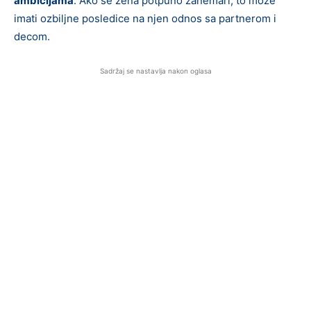
ambicijama
. Ako se žena potpuno zanemari, to može
imati ozbiljne posledice na njen odnos sa partnerom i
decom.
Sadržaj se nastavlja nakon oglasa