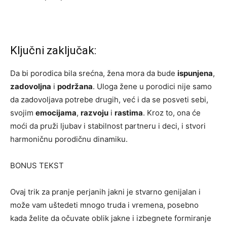
Ključni zaključak:
Da bi porodica bila srećna, žena mora da bude
ispunjena
,
zadovoljna
i
podržana
. Uloga žene u porodici nije samo
da zadovoljava potrebe drugih, već i da se posveti sebi,
svojim
emocijama
,
razvoju
i
rastima
. Kroz to, ona će
moći da pruži ljubav i stabilnost partneru i deci, i stvori
harmoničnu porodičnu dinamiku.
BONUS TEKST
Ovaj trik za pranje perjanih jakni je stvarno genijalan i
može vam uštedeti mnogo truda i vremena, posebno
kada želite da očuvate oblik jakne i izbegnete formiranje