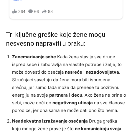
Tri ključne greške koje žene mogu
nesvesno napraviti u braku:
Zanemarivanje sebe
Kada žena stavlja sve druge
ispred sebe i zaboravlja na vlastite potrebe i želje, to
može dovesti do osećaja
nesreće
i
nezadovoljstva
.
Stručnjaci savetuju da žena mora biti ispunjena i
srećna, jer samo tada može da prenese tu pozitivnu
energiju na svoje
partnera
i
decu
. Ako žena ne brine o
sebi, može doći do
negativnog uticaja
na sve članove
porodice, jer ona sama ne može dati ono što nema.
Neadekvatno izražavanje osećanja
Druga greška
koju mnoge žene prave je što
ne komuniciraju svoja