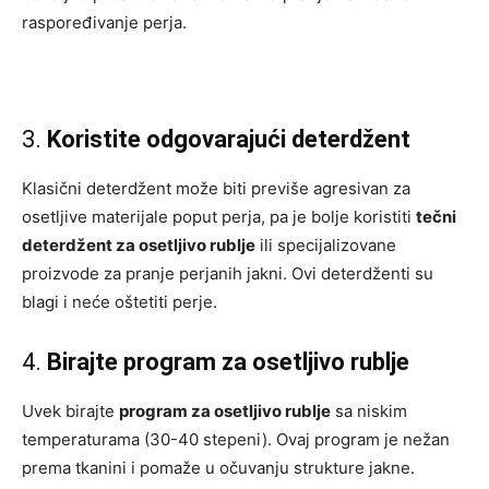
raspoređivanje perja.
3.
Koristite odgovarajući deterdžent
Klasični deterdžent može biti previše agresivan za
osetljive materijale poput perja, pa je bolje koristiti
tečni
deterdžent za osetljivo rublje
ili specijalizovane
proizvode za pranje perjanih jakni. Ovi deterdženti su
blagi i neće oštetiti perje.
4.
Birajte program za osetljivo rublje
Uvek birajte
program za osetljivo rublje
sa niskim
temperaturama (30-40 stepeni). Ovaj program je nežan
prema tkanini i pomaže u očuvanju strukture jakne.