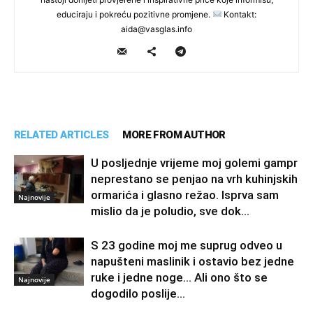
educiraju i pokreću pozitivne promjene.
Kontakt:
aida@vasglas.info
RELATED ARTICLES
MORE FROM AUTHOR
U posljednje vrijeme moj golemi gampr
neprestano se penjao na vrh kuhinjskih
ormarića i glasno režao. Isprva sam
Najnovije
mislio da je poludio, sve dok...
S 23 godine moj me suprug odveo u
napušteni maslinik i ostavio bez jedne
ruke i jedne noge… Ali ono što se
Najnovije
dogodilo poslije...