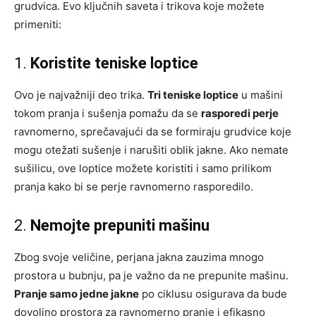
grudvica. Evo ključnih saveta i trikova koje možete
primeniti:
1.
Koristite teniske loptice
Ovo je najvažniji deo trika.
Tri teniske loptice
u mašini
tokom pranja i sušenja pomažu da se
rasporedi perje
ravnomerno, sprečavajući da se formiraju grudvice koje
mogu otežati sušenje i narušiti oblik jakne. Ako nemate
sušilicu, ove loptice možete koristiti i samo prilikom
pranja kako bi se perje ravnomerno rasporedilo.
2.
Nemojte prepuniti mašinu
Zbog svoje veličine, perjana jakna zauzima mnogo
prostora u bubnju, pa je važno da ne prepunite mašinu.
Pranje samo jedne jakne
po ciklusu osigurava da bude
dovoljno prostora za ravnomerno pranje i efikasno