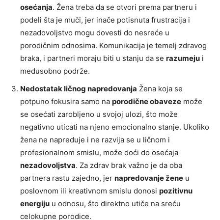
osećanja
. Žena treba da se otvori prema partneru i
podeli šta je muči, jer inače potisnuta frustracija i
nezadovoljstvo mogu dovesti do nesreće u
porodičnim odnosima. Komunikacija je temelj zdravog
braka, i partneri moraju biti u stanju da se
razumeju
i
međusobno podrže.
Nedostatak ličnog napredovanja
Žena koja se
potpuno fokusira samo na
porodične obaveze
može
se osećati zarobljeno u svojoj ulozi, što može
negativno uticati na njeno emocionalno stanje. Ukoliko
žena ne napreduje i ne razvija se u ličnom i
profesionalnom smislu, može doći do osećaja
nezadovoljstva
. Za zdrav brak važno je da oba
partnera rastu zajedno, jer
napredovanje žene
u
poslovnom ili kreativnom smislu donosi
pozitivnu
energiju
u odnosu, što direktno utiče na sreću
celokupne porodice.