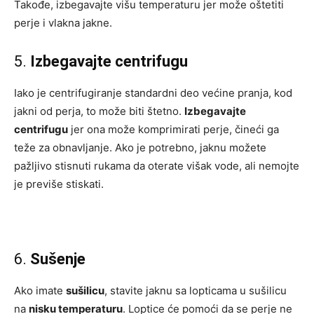
Takođe, izbegavajte višu temperaturu jer može oštetiti
perje i vlakna jakne.
5.
Izbegavajte centrifugu
Iako je centrifugiranje standardni deo većine pranja, kod
jakni od perja, to može biti štetno.
Izbegavajte
centrifugu
jer ona može komprimirati perje, čineći ga
teže za obnavljanje. Ako je potrebno, jaknu možete
pažljivo stisnuti rukama da oterate višak vode, ali nemojte
je previše stiskati.
6.
Sušenje
Ako imate
sušilicu
, stavite jaknu sa lopticama u sušilicu
na
nisku temperaturu
. Loptice će pomoći da se perje ne