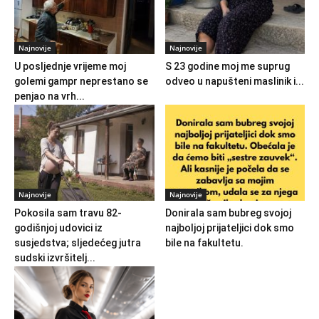
Najnovije
Najnovije
U posljednje vrijeme moj
S 23 godine moj me suprug
golemi gampr neprestano se
odveo u napušteni maslinik i...
penjao na vrh...
Najnovije
Najnovije
Pokosila sam travu 82-
Donirala sam bubreg svojoj
godišnjoj udovici iz
najboljoj prijateljici dok smo
susjedstva; sljedećeg jutra
bile na fakultetu.
sudski izvršitelj...