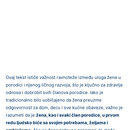
Ovaj tekst ističe važnost ravnoteže između uloga žene u
porodici i njenog ličnog razvoja, što je ključno za zdravlje
odnosa i dobrobit svih članova porodice. Iako je
tradicionalno bilo uobičajeno da žena preuzme
odgovornost za dom, decu i sve kućne obaveze, važno je
razumeti da je
žena, kao i svaki član porodice, u prvom
redu ljudsko biće sa svojim potrebama, željama i