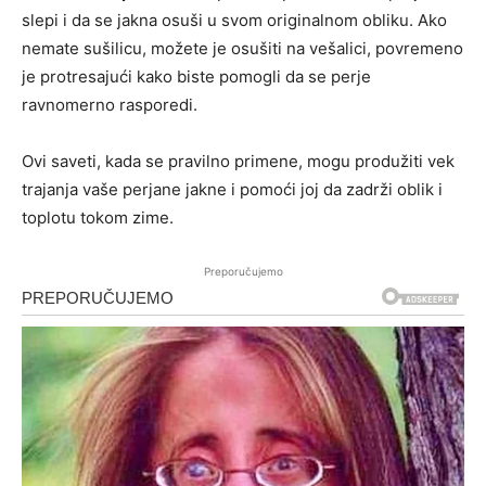
slepi i da se jakna osuši u svom originalnom obliku. Ako
nemate sušilicu, možete je osušiti na vešalici, povremeno
je protresajući kako biste pomogli da se perje
ravnomerno rasporedi.
Ovi saveti, kada se pravilno primene, mogu produžiti vek
trajanja vaše perjane jakne i pomoći joj da zadrži oblik i
toplotu tokom zime.
Preporučujemo