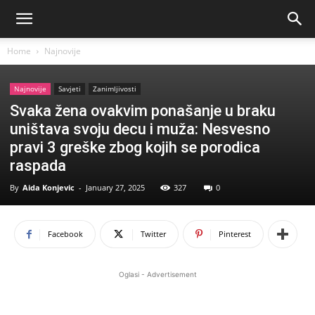
Home
Najnovije
Najnovije
Savjeti
Zanimljivosti
Svaka žena ovakvim ponašanje u braku
uništava svoju decu i muža: Nesvesno
pravi 3 greške zbog kojih se porodica
raspada
By
Aida Konjevic
-
January 27, 2025
327
0
Facebook
Twitter
Pinterest
Oglasi - Advertisement