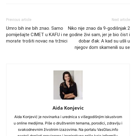
Previous article
Next article
Umro bih ine bih znao. Samo
Niko nije znao da 9-godišnjak 2
pomiješajte CIMET u KAFU i ne
godine živi sam, jer je bio čist i
morate trošiti novac na tržnici
dobar đak: A kad su ušli u
njegov dom skamenili su se
Aida Konjevic
Aida Konjević je novinarka i urednica s višegodišnjim iskustvom
u online medijima. Piše o društvenim temama, porodici, zdravlju i
svakodnevnim životnim izazovima. Na portalu VasGlas.info
nastoji donijeti provjerene i inspirativne priče koje informišu,