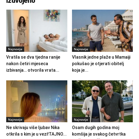
Izdvojeno
Najnovije
Najnovije
Vratila se dva tjedna ranije
Vlasnik jedne plaže u Mamaiji
nakon četiri mjeseca
pokušao je otjerati obitelj
izbivanja… otvorila vrata...
koja je...
Najnovije
Najnovije
Ne skrivaju više ljubav Nika
Osam dugih godina moj
otkrila s kim je u vezi!TAJNO...
komšija je svakog četvrtka