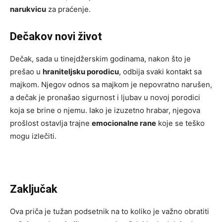
narukvicu
za praćenje.
Dečakov novi život
Dečak, sada u tinejdžerskim godinama, nakon što je
prešao u
hraniteljsku porodicu
, odbija svaki kontakt sa
majkom. Njegov odnos sa majkom je nepovratno narušen,
a dečak je pronašao sigurnost i ljubav u novoj porodici
koja se brine o njemu. Iako je izuzetno hrabar, njegova
prošlost ostavlja trajne
emocionalne rane
koje se teško
mogu izlečiti.
Zaključak
Ova priča je tužan podsetnik na to koliko je važno obratiti