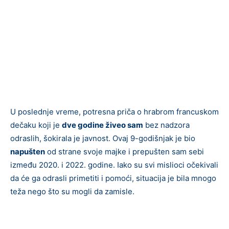
U poslednje vreme, potresna priča o hrabrom francuskom
dečaku koji je
dve godine živeo sam
bez nadzora
odraslih, šokirala je javnost. Ovaj 9-godišnjak je bio
napušten
od strane svoje majke i prepušten sam sebi
između 2020. i 2022. godine. Iako su svi mislioci očekivali
da će ga odrasli primetiti i pomoći, situacija je bila mnogo
teža nego što su mogli da zamisle.