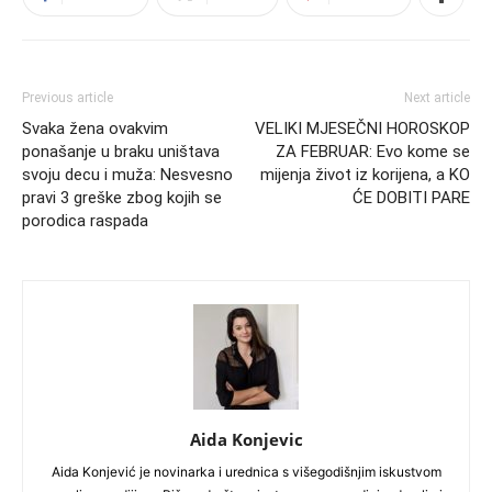
Previous article
Next article
Svaka žena ovakvim
VELIKI MJESEČNI HOROSKOP
ponašanje u braku uništava
ZA FEBRUAR: Evo kome se
svoju decu i muža: Nesvesno
mijenja život iz korijena, a KO
pravi 3 greške zbog kojih se
ĆE DOBITI PARE
porodica raspada
Aida Konjevic
Aida Konjević je novinarka i urednica s višegodišnjim iskustvom