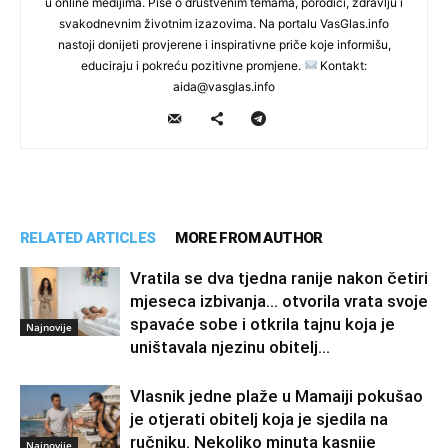
u online medijima. Piše o društvenim temama, porodici, zdravlju i
svakodnevnim životnim izazovima. Na portalu VasGlas.info
nastoji donijeti provjerene i inspirativne priče koje informišu,
educiraju i pokreću pozitivne promjene.
Kontakt:
aida@vasglas.info
RELATED ARTICLES
MORE FROM AUTHOR
Vratila se dva tjedna ranije nakon četiri
mjeseca izbivanja… otvorila vrata svoje
spavaće sobe i otkrila tajnu koja je
Najnovije
uništavala njezinu obitelj…
Vlasnik jedne plaže u Mamaiji pokušao
je otjerati obitelj koja je sjedila na
ručniku. Nekoliko minuta kasnije
Najnovije