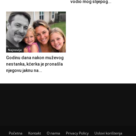
vodio mog slijepog...
Najnovije
Godinu dana nakon muževog
nestanka, kćerka je pronašla
njegovu jaknu na...
Početna
Kontakt
O nama
Privacy Policy
Uslovi korištenja