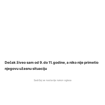
Dečak živeo sam od 9. do 11. godine, a niko nije primetio
njegovu užasnu situaciju
Sadržaj se nastavlja nakon oglasa