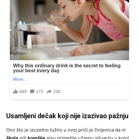
Usamljeni dečak koji nije izazivao pažnju
Ono što je izuzetno tužno u ovoj priči je činjenica da ni
škola
niti
komšije
nisu primetile užasnu situaciju u kojoj