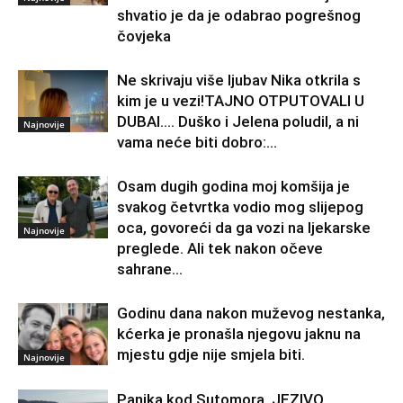
shvatio je da je odabrao pogrešnog
čovjeka
Ne skrivaju više ljubav Nika otkrila s
kim je u vezi!TAJNO OTPUTOVALI U
DUBAI…. Duško i Jelena poludil, a ni
Najnovije
vama neće biti dobro:...
Osam dugih godina moj komšija je
svakog četvrtka vodio mog slijepog
oca, govoreći da ga vozi na ljekarske
Najnovije
preglede. Ali tek nakon očeve
sahrane...
Godinu dana nakon muževog nestanka,
kćerka je pronašla njegovu jaknu na
mjestu gdje nije smjela biti.
Najnovije
Panika kod Sutomora, JEZIVO