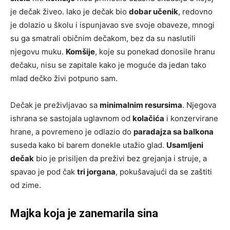
je dečak živeo. Iako je dečak bio
dobar učenik
, redovno
je dolazio u školu i ispunjavao sve svoje obaveze, mnogi
su ga smatrali običnim dečakom, bez da su naslutili
njegovu muku.
Komšije
, koje su ponekad donosile hranu
dečaku, nisu se zapitale kako je moguće da jedan tako
mlad dečko živi potpuno sam.
Dečak je preživljavao sa
minimalnim resursima
. Njegova
ishrana se sastojala uglavnom od
kolačića
i konzervirane
hrane, a povremeno je odlazio do
paradajza sa balkona
suseda kako bi barem donekle utažio glad.
Usamljeni
dečak
bio je prisiljen da preživi bez grejanja i struje, a
spavao je pod čak
tri jorgana
, pokušavajući da se zaštiti
od zime.
Majka koja je zanemarila sina