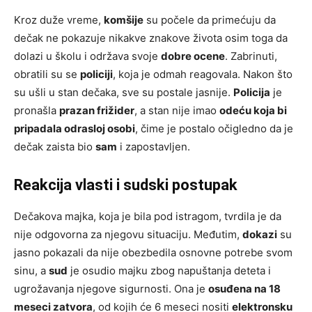
Kroz duže vreme,
komšije
su počele da primećuju da
dečak ne pokazuje nikakve znakove života osim toga da
dolazi u školu i održava svoje
dobre ocene
. Zabrinuti,
obratili su se
policiji
, koja je odmah reagovala. Nakon što
su ušli u stan dečaka, sve su postale jasnije.
Policija
je
pronašla
prazan frižider
, a stan nije imao
odeću koja bi
pripadala odrasloj osobi
, čime je postalo očigledno da je
dečak zaista bio
sam
i zapostavljen.
Reakcija vlasti i sudski postupak
Dečakova majka, koja je bila pod istragom, tvrdila je da
nije odgovorna za njegovu situaciju. Međutim,
dokazi
su
jasno pokazali da nije obezbedila osnovne potrebe svom
sinu, a
sud
je osudio majku zbog napuštanja deteta i
ugrožavanja njegove sigurnosti. Ona je
osuđena na 18
meseci zatvora
, od kojih će 6 meseci nositi
elektronsku