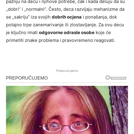
pažnju na decu i njihove potrebe, čak i kada deluju da su
„dobri“ i „normalni“. Često, deca razvijaju mehanizme da
se „sakriju“ iza svojih
dobrih ocjena
i ponašanja, dok
potajno trpe zanemarivanje ili zlostavljanje. Za ovu decu
je ključno imati
odgovorne odrasle osobe
koje će
primetiti znake problema i pravovremeno reagovati.
Preporučujemo