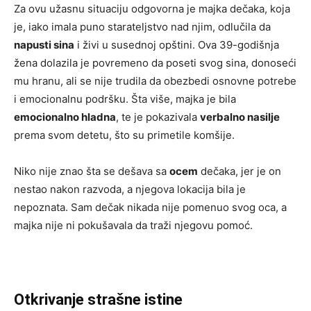
Za ovu užasnu situaciju odgovorna je majka dečaka, koja
je, iako imala puno starateljstvo nad njim, odlučila da
napusti sina
i živi u susednoj opštini. Ova 39-godišnja
žena dolazila je povremeno da poseti svog sina, donoseći
mu hranu, ali se nije trudila da obezbedi osnovne potrebe
i emocionalnu podršku. Šta više, majka je bila
emocionalno hladna
, te je pokazivala
verbalno nasilje
prema svom detetu, što su primetile komšije.
Niko nije znao šta se dešava sa
ocem
dečaka, jer je on
nestao nakon razvoda, a njegova lokacija bila je
nepoznata. Sam dečak nikada nije pomenuo svog oca, a
majka nije ni pokušavala da traži njegovu pomoć.
Otkrivanje strašne istine