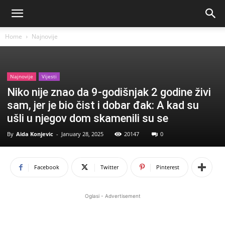
Home
Najnovije
Najnovije
Vijesti
Niko nije znao da 9-godišnjak 2 godine živi
sam, jer je bio čist i dobar đak: A kad su
ušli u njegov dom skamenili su se
By
Aida Konjevic
-
January 28, 2025
20147
0
Facebook
Twitter
Pinterest
Oglasi - Advertisement