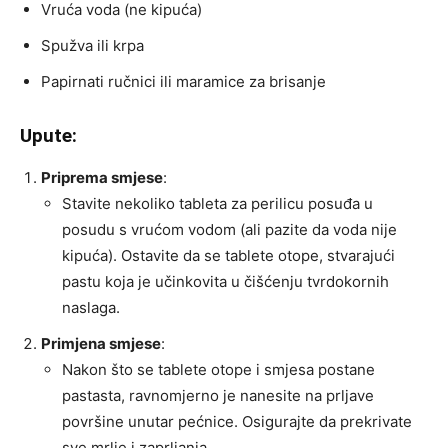
Vruća voda (ne kipuća)
Spužva ili krpa
Papirnati ručnici ili maramice za brisanje
Upute:
Priprema smjese
:
Stavite nekoliko tableta za perilicu posuđa u
posudu s vrućom vodom (ali pazite da voda nije
kipuća). Ostavite da se tablete otope, stvarajući
pastu koja je učinkovita u čišćenju tvrdokornih
naslaga.
Primjena smjese
:
Nakon što se tablete otope i smjesa postane
pastasta, ravnomjerno je nanesite na prljave
površine unutar pećnice. Osigurajte da prekrivate
sve mrlje i zaprljanja.