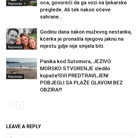
oca, govoreći da ga vozi na ljekarske
Najnovije
preglede. Ali tek nakon očeve
sahrane...
Godinu dana nakon muževog nestanka,
kćerka je pronašla njegovu jaknu na
mjestu gdje nije smjela biti.
Najnovije
Panika kod Sutomora, JEZIVO
MORSKO STVORENJE sledilo
kupače!SVI PREDTRAVLJENI
Najnovije
POBJEGLI SA PLAŽE GLAVOM BEZ
OBZIRA!!!
LEAVE A REPLY