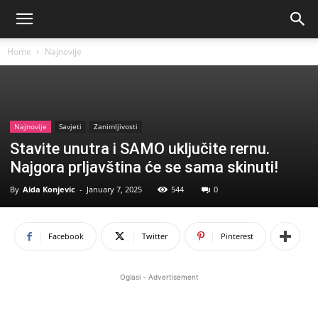
Home
Najnovije
Najnovije
Savjeti
Zanimljivosti
Stavite unutra i SAMO uključite rernu.
Najgora prljavština će se sama skinuti!
By
Aida Konjevic
-
January 7, 2025
544
0
Facebook
Twitter
Pinterest
Oglasi - Advertisement