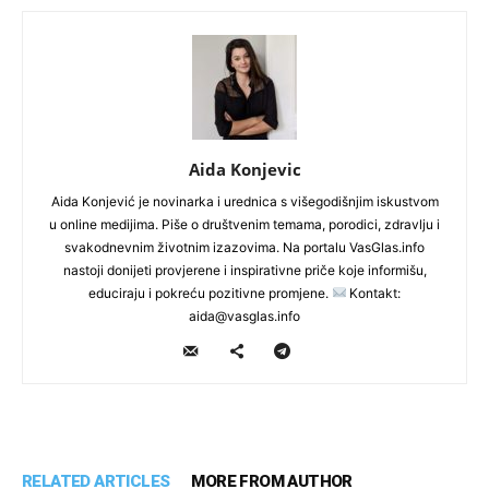
Aida Konjevic
Aida Konjević je novinarka i urednica s višegodišnjim iskustvom
u online medijima. Piše o društvenim temama, porodici, zdravlju i
svakodnevnim životnim izazovima. Na portalu VasGlas.info
nastoji donijeti provjerene i inspirativne priče koje informišu,
educiraju i pokreću pozitivne promjene.
Kontakt:
aida@vasglas.info
RELATED ARTICLES
MORE FROM AUTHOR