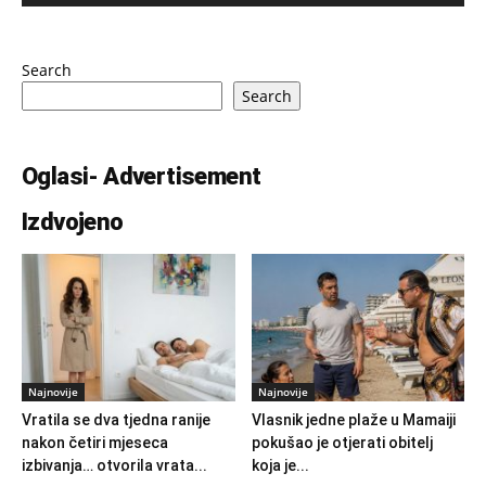
Search
Search
Oglasi- Advertisement
Izdvojeno
Najnovije
Najnovije
Vratila se dva tjedna ranije
Vlasnik jedne plaže u Mamaiji
nakon četiri mjeseca
pokušao je otjerati obitelj
izbivanja… otvorila vrata...
koja je...