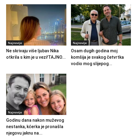
Najnovije
Najnovije
Ne skrivaju više ljubav Nika
Osam dugih godina moj
otkrila s kim je u vezi!TAJNO...
komšija je svakog četvrtka
vodio mog slijepog...
Najnovije
Godinu dana nakon muževog
nestanka, kćerka je pronašla
njegovu jaknu na...