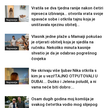
Vratila se dva tjedna ranije nakon četiri
mjeseca izbivanja… otvorila vrata svoje
spavaće sobe i otkrila tajnu koja je
Najnovije
uništavala njezinu obitelj…
Vlasnik jedne plaže u Mamaiji pokušao
je otjerati obitelj koja je sjedila na
ručniku. Nekoliko minuta kasnije
Najnovije
shvatio je da je odabrao pogrešnog
čovjeka
Ne skrivaju više ljubav Nika otkrila s
kim je u vezi!TAJNO OTPUTOVALI U
DUBAI…. Duško i Jelena poludil, a ni
Najnovije
vama neće biti dobro:...
Osam dugih godina moj komšija je
svakog četvrtka vodio mog slijepog