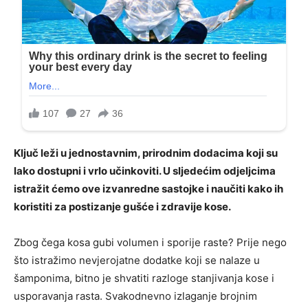
Ključ leži u jednostavnim, prirodnim dodacima koji su
lako dostupni i vrlo učinkoviti. U sljedećim odjeljcima
istražit ćemo ove izvanredne sastojke i naučiti kako ih
koristiti za postizanje gušće i zdravije kose.
Zbog čega kosa gubi volumen i sporije raste? Prije nego
što istražimo nevjerojatne dodatke koji se nalaze u
šamponima, bitno je shvatiti razloge stanjivanja kose i
usporavanja rasta. Svakodnevno izlaganje brojnim