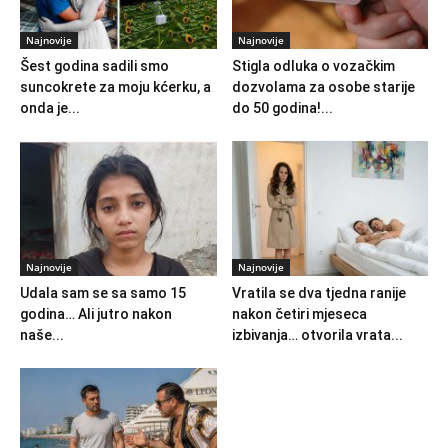
Najnovije
Najnovije
Šest godina sadili smo
Stigla odluka o vozačkim
suncokrete za moju kćerku, a
dozvolama za osobe starije
onda je...
do 50 godina!...
Najnovije
Najnovije
Udala sam se sa samo 15
Vratila se dva tjedna ranije
godina… Ali jutro nakon
nakon četiri mjeseca
naše...
izbivanja… otvorila vrata...