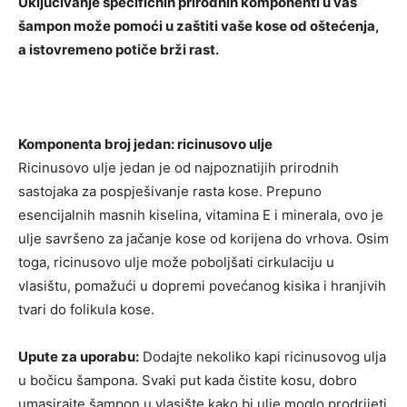
Uključivanje specifičnih prirodnih komponenti u vaš
šampon može pomoći u zaštiti vaše kose od oštećenja,
a istovremeno potiče brži rast.
Komponenta broj jedan: ricinusovo ulje
Ricinusovo ulje jedan je od najpoznatijih prirodnih
sastojaka za pospješivanje rasta kose. Prepuno
esencijalnih masnih kiselina, vitamina E i minerala, ovo je
ulje savršeno za jačanje kose od korijena do vrhova. Osim
toga, ricinusovo ulje može poboljšati cirkulaciju u
vlasištu, pomažući u dopremi povećanog kisika i hranjivih
tvari do folikula kose.
Upute za uporabu:
Dodajte nekoliko kapi ricinusovog ulja
u bočicu šampona. Svaki put kada čistite kosu, dobro
umasirajte šampon u vlasište kako bi ulje moglo prodrijeti