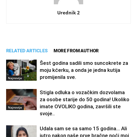
Urednik 2
RELATED ARTICLES
MORE FROM AUTHOR
Šest godina sadili smo suncokrete za
moju kćerku, a onda je jedna kutija
promijenila sve.
Najnovije
Stigla odluka o vozačkim dozvolama
za osobe starije do 50 godina! Ukoliko
imate OVOLIKO godina, završili ste
Najnovije
svoje..
Udala sam se sa samo 15 godina… Ali
jutro nakon naše prve bračne noći moj