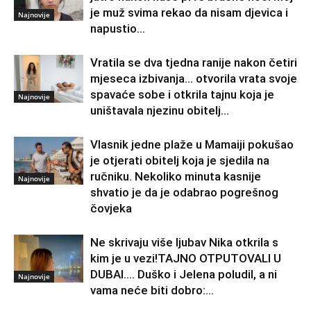
je muž svima rekao da nisam djevica i
Najnovije
napustio...
Vratila se dva tjedna ranije nakon četiri
mjeseca izbivanja… otvorila vrata svoje
spavaće sobe i otkrila tajnu koja je
Najnovije
uništavala njezinu obitelj…
Vlasnik jedne plaže u Mamaiji pokušao
je otjerati obitelj koja je sjedila na
ručniku. Nekoliko minuta kasnije
Najnovije
shvatio je da je odabrao pogrešnog
čovjeka
Ne skrivaju više ljubav Nika otkrila s
kim je u vezi!TAJNO OTPUTOVALI U
DUBAI…. Duško i Jelena poludil, a ni
Najnovije
vama neće biti dobro:...