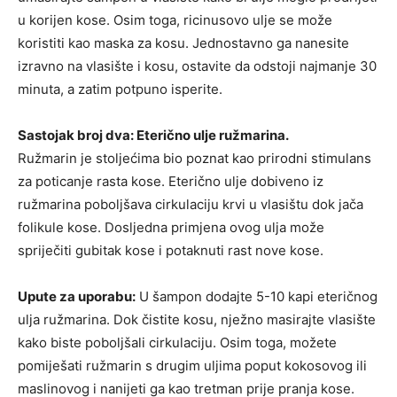
u korijen kose. Osim toga, ricinusovo ulje se može
koristiti kao maska ​​za kosu. Jednostavno ga nanesite
izravno na vlasište i kosu, ostavite da odstoji najmanje 30
minuta, a zatim potpuno isperite.
Sastojak broj dva: Eterično ulje ružmarina.
Ružmarin je stoljećima bio poznat kao prirodni stimulans
za poticanje rasta kose. Eterično ulje dobiveno iz
ružmarina poboljšava cirkulaciju krvi u vlasištu dok jača
folikule kose. Dosljedna primjena ovog ulja može
spriječiti gubitak kose i potaknuti rast nove kose.
Upute za uporabu:
U šampon dodajte 5-10 kapi eteričnog
ulja ružmarina. Dok čistite kosu, nježno masirajte vlasište
kako biste poboljšali cirkulaciju. Osim toga, možete
pomiješati ružmarin s drugim uljima poput kokosovog ili
maslinovog i nanijeti ga kao tretman prije pranja kose.