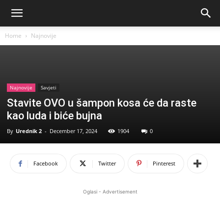
Home
Najnovije
Najnovije
Savjeti
Stavite OVO u šampon kosa će da raste
kao luda i biće bujna
By
Urednik 2
-
December 17, 2024
1904
0
Facebook
Twitter
Pinterest
Oglasi - Advertisement