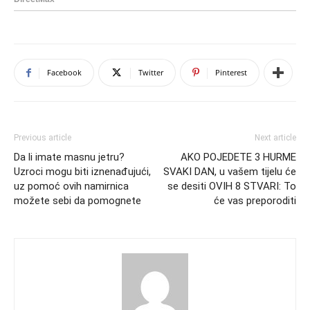
Facebook
Twitter
Pinterest
Previous article
Next article
Da li imate masnu jetru?
AKO POJEDETE 3 HURME
Uzroci mogu biti iznenađujući,
SVAKI DAN, u vašem tijelu će
uz pomoć ovih namirnica
se desiti OVIH 8 STVARI: To
možete sebi da pomognete
će vas preporoditi