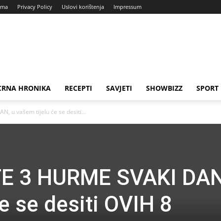
ama
Privacy Policy
Uslovi korištenja
Impressum
CRNA HRONIKA
RECEPTI
SAVJETI
SHOWBIZZ
SPORT
u vašem tijelu će se desiti...
E 3 HURME SVAKI DAN
e se desiti OVIH 8