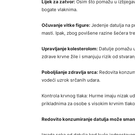
Lijek za zatvor:
Osim što pomažu u izbjegavan
bogate vlaknima.
Očuvanje vitke figure:
Jedenje datulja na p
masti. Ipak, zbog povišene razine šećera tre
Upravljanje kolesterolom:
Datulje pomažu u 
zdrave krvne žile i smanjuju rizik od stvara
Poboljšanje zdravlja srca:
Redovita konzumac
vodeći uzrok srčanih udara.
Kontrola krvnog tlaka: Hurme imaju nizak udio 
prikladnima za osobe s visokim krvnim tlak
Redovito konzumiranje datulja može smanji
Izrada soka od datulja kod kuće jednostavan