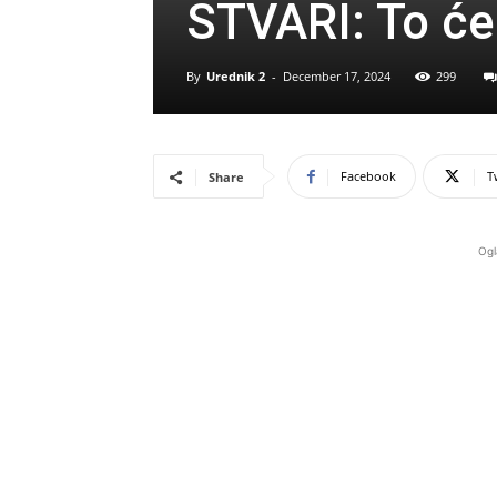
STVARI: To će
By
Urednik 2
-
December 17, 2024
299
Facebook
T
Share
Ogl