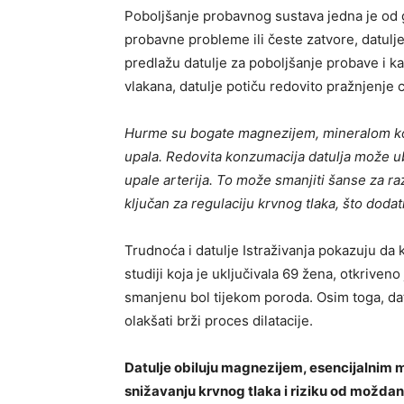
Poboljšanje probavnog sustava jedna je od g
probavne probleme ili česte zatvore, datulje 
predlažu datulje za poboljšanje probave i k
vlakana, datulje potiču redovito pražnjenje c
Hurme su bogate magnezijem, mineralom koji
upala. Redovita konzumacija datulja može ub
upale arterija. To može smanjiti šanse za raz
ključan za regulaciju krvnog tlaka, što doda
Trudnoća i datulje Istraživanja pokazuju da 
studiji koja je uključivala 69 žena, otkriveno
smanjenu bol tijekom poroda. Osim toga, da
olakšati brži proces dilatacije.
Datulje obiluju magnezijem, esencijalnim m
snižavanju krvnog tlaka i riziku od moždan