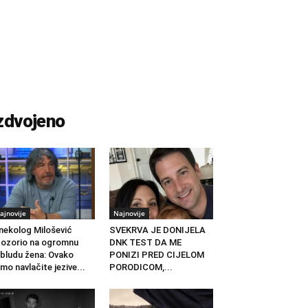
zdvojeno
ajnovije
Najnovije
nekolog Milošević
SVEKRVA JE DONIJELA
ozorio na ogromnu
DNK TEST DA ME
bludu žena: Ovako
PONIZI PRED CIJELOM
mo navlačite jezive...
PORODICOM,...