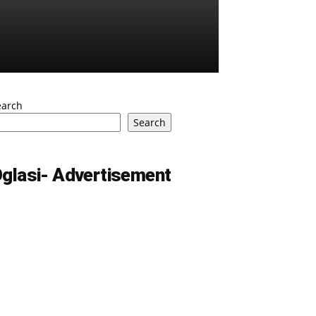
earch
Search
glasi- Advertisement