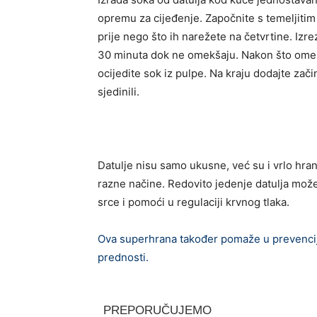
opremu za cijeđenje. Započnite s temeljitim 
prije nego što ih narežete na četvrtine. Izrez
30 minuta dok ne omekšaju. Nakon što omekša
ocijedite sok iz pulpe. Na kraju dodajte zači
sjedinili.
Datulje nisu samo ukusne, već su i vrlo hran
razne načine. Redovito jedenje datulja može
srce i pomoći u regulaciji krvnog tlaka.
Ova superhrana također pomaže u prevencij
prednosti.