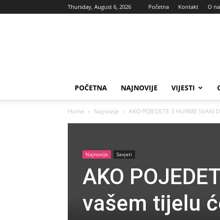
Thursday, August 6, 2026
Početna
Kontakt
O n
Vas
glas
POČETNA
NAJNOVIJE
VIJESTI
Home
Najnovije
AKO POJEDETE 3 HURME SVAKI DAN, 
Najnovije
Savjeti
AKO POJEDET
vašem tijelu ć