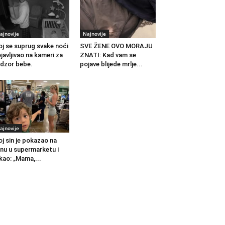
ajnovije
Najnovije
j se suprug svake noći
SVE ŽENE OVO MORAJU
javljivao na kameri za
ZNATI: Kad vam se
dzor bebe.
pojave blijede mrlje...
ajnovije
j sin je pokazao na
nu u supermarketu i
kao: „Mama,...