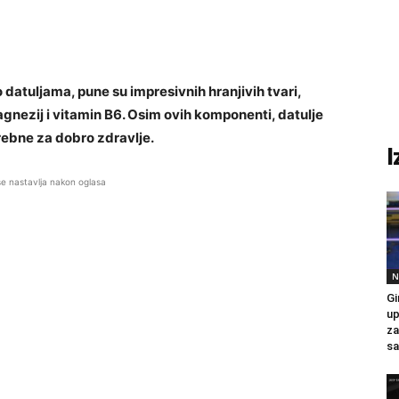
 datuljama, pune su impresivnih hranjivih tvari,
agnezij i vitamin B6. Osim ovih komponenti, datulje
rebne za dobro zdravlje.
I
se nastavlja nakon oglasa
N
Gi
up
za
sa