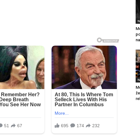
N
Mo
po
na
N
Mo
že
re