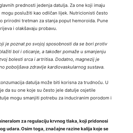
lavnih prednosti jedenja datulja. Za one koji imaju
mogu poslužiti kao odličan lijek. Nutricionisti često
ao prirodni tretman za stanja poput hemoroida. Pune
rijeva i olakšavaju probavu.
 je poznat po svojoj sposobnosti da se bori protiv
lažiti bol i oticanje, a također pomaže u smanjenju
voj bolesti srca i artritisa. Dodatno, magnezij je
tno poboljšava zdravlje kardiovaskularnog sustava.
konzumacija datulja može biti korisna za trudnoću. U
 je da su one koje su često jele datulje osjetile
tulje mogu smanjiti potrebu za induciranim porodom i
ineralom za regulaciju krvnog tlaka, koji pridonosi
og udara. Osim toga, značajne razine kalija koje se