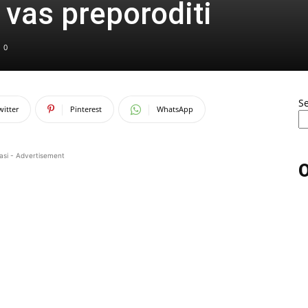
 vas preporoditi
0
S
witter
Pinterest
WhatsApp
asi - Advertisement
O