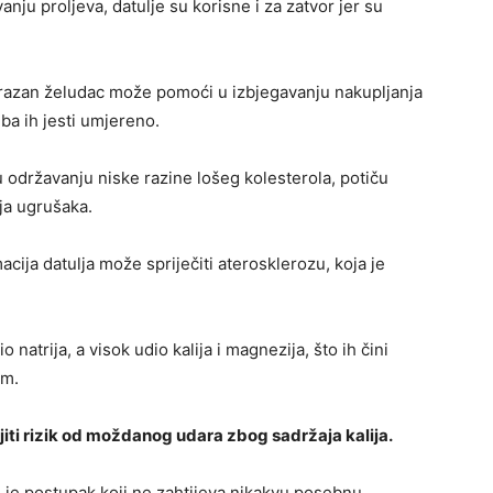
ju proljeva, datulje su korisne i za zatvor jer su
razan želudac može pomoći u izbjegavanju nakupljanja
ba ih jesti umjereno.
održavanju niske razine lošeg kolesterola, potiču
nja ugrušaka.
ija datulja može spriječiti aterosklerozu, koja je
natrija, a visok udio kalija i magnezija, što ih čini
om.
ti rizik od moždanog udara zbog sadržaja kalija.
 je postupak koji ne zahtijeva nikakvu posebnu