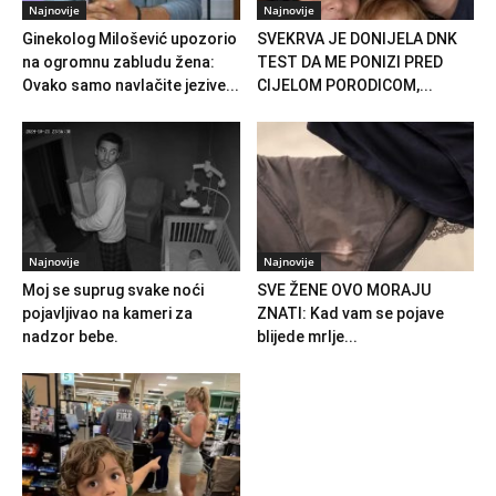
Najnovije
Najnovije
Ginekolog Milošević upozorio
SVEKRVA JE DONIJELA DNK
na ogromnu zabludu žena:
TEST DA ME PONIZI PRED
Ovako samo navlačite jezive...
CIJELOM PORODICOM,...
Najnovije
Najnovije
Moj se suprug svake noći
SVE ŽENE OVO MORAJU
pojavljivao na kameri za
ZNATI: Kad vam se pojave
nadzor bebe.
blijede mrlje...