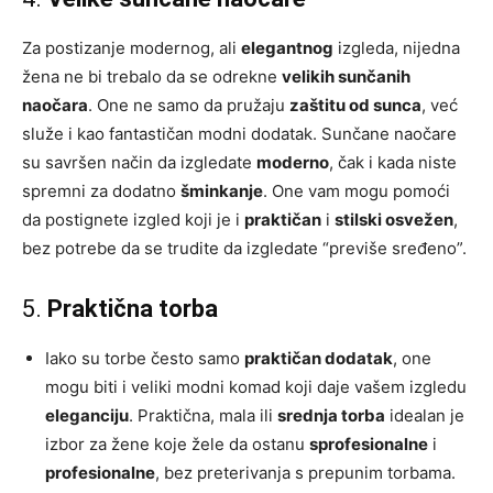
Za postizanje modernog, ali
elegantnog
izgleda, nijedna
žena ne bi trebalo da se odrekne
velikih sunčanih
naočara
. One ne samo da pružaju
zaštitu od sunca
, već
služe i kao fantastičan modni dodatak. Sunčane naočare
su savršen način da izgledate
moderno
, čak i kada niste
spremni za dodatno
šminkanje
. One vam mogu pomoći
da postignete izgled koji je i
praktičan
i
stilski osvežen
,
bez potrebe da se trudite da izgledate “previše sređeno”.
5.
Praktična torba
Iako su torbe često samo
praktičan dodatak
, one
mogu biti i veliki modni komad koji daje vašem izgledu
eleganciju
. Praktična, mala ili
srednja torba
idealan je
izbor za žene koje žele da ostanu
sprofesionalne
i
profesionalne
, bez preterivanja s prepunim torbama.