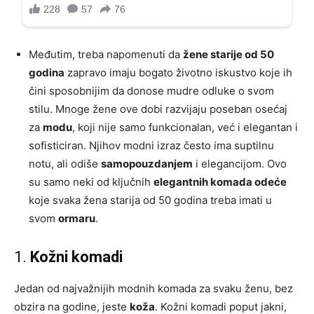
Međutim, treba napomenuti da
žene starije od 50
godina
zapravo imaju bogato životno iskustvo koje ih
čini sposobnijim da donose mudre odluke o svom
stilu. Mnoge žene ove dobi razvijaju poseban osećaj
za
modu
, koji nije samo funkcionalan, već i elegantan i
sofisticiran. Njihov modni izraz često ima suptilnu
notu, ali odiše
samopouzdanjem
i elegancijom. Ovo
su samo neki od ključnih
elegantnih komada odeće
koje svaka žena starija od 50 godina treba imati u
svom
ormaru
.
1.
Kožni komadi
Jedan od najvažnijih modnih komada za svaku ženu, bez
obzira na godine, jeste
koža
. Kožni komadi poput jakni,