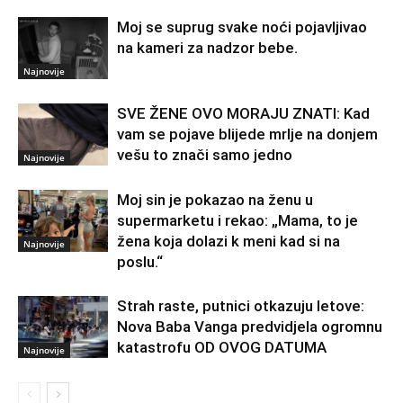
Moj se suprug svake noći pojavljivao
na kameri za nadzor bebe.
Najnovije
SVE ŽENE OVO MORAJU ZNATI: Kad
vam se pojave blijede mrlje na donjem
vešu to znači samo jedno
Najnovije
Moj sin je pokazao na ženu u
supermarketu i rekao: „Mama, to je
žena koja dolazi k meni kad si na
Najnovije
poslu.“
Strah raste, putnici otkazuju letove:
Nova Baba Vanga predvidjela ogromnu
katastrofu OD OVOG DATUMA
Najnovije