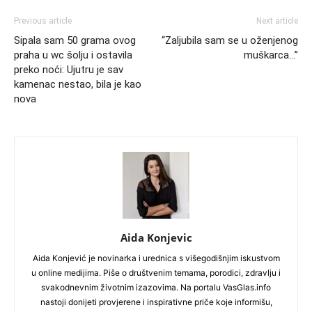
Previous article
Next article
Sipala sam 50 grama ovog
“Zaljubila sam se u oženjenog
praha u wc šolju i ostavila
muškarca…”
preko noći: Ujutru je sav
kamenac nestao, bila je kao
nova
Aida Konjevic
Aida Konjević je novinarka i urednica s višegodišnjim iskustvom
u online medijima. Piše o društvenim temama, porodici, zdravlju i
svakodnevnim životnim izazovima. Na portalu VasGlas.info
nastoji donijeti provjerene i inspirativne priče koje informišu,