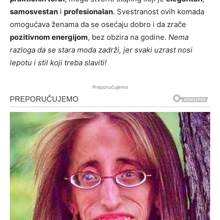
samosvestan
i
profesionalan
. Svestranost ovih komada
omogućava ženama da se osećaju dobro i da zrače
pozitivnom energijom
, bez obzira na godine.
Nema
razloga da se stara moda zadrži, jer svaki uzrast nosi
lepotu i stil koji treba slaviti!
Preporučujemo