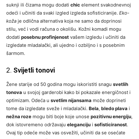
suknji ili čizama mogu dodati
chic
element svakodnevnoj
odeći i učiniti da svaki izgled izgleda sofisticiranije.
Eko-
koža
je odlična alternativa koja ne samo da doprinosi
stilu, već i vodi računa o okolišu. Kožni komadi mogu
dodati
posebnu profinjenost
vašem izgledu i učiniti da
izgledate mladalački, ali ujedno i ozbiljno i s posebnim
šarmom.
2.
Svijetli tonovi
Žene starije od 50 godina mogu iskoristiti snagu
svetlih
tonova
u svojoj garderobi kako bi pokazale energičnost i
optimizam. Odeća u
svetlim nijansama
može doprineti
tome da izgledate sveže i mladalački.
Bela
,
bledo plava
i
nežna roze
mogu biti boje koje unose
pozitivnu energiju
,
dok istovremeno održavaju
eleganciju
i
sofisticiranost
.
Ovaj tip odeće može vas osvežiti, učiniti da se osećate