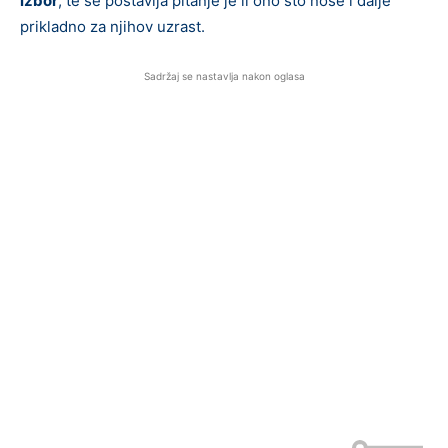
izbor
, te se postavlja pitanje je li ono što nose i dalje
prikladno za njihov uzrast.
Sadržaj se nastavlja nakon oglasa