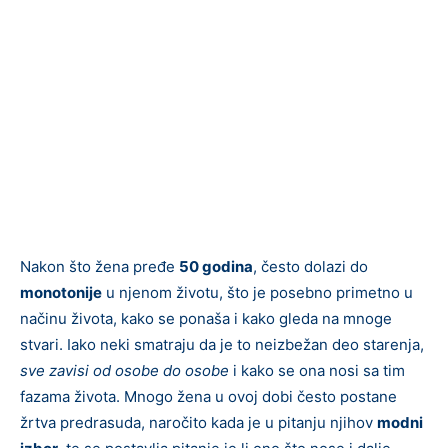
Nakon što žena pređe
50 godina
, često dolazi do
monotonije
u njenom životu, što je posebno primetno u
načinu života, kako se ponaša i kako gleda na mnoge
stvari. Iako neki smatraju da je to neizbežan deo starenja,
sve zavisi od osobe do osobe
i kako se ona nosi sa tim
fazama života. Mnogo žena u ovoj dobi često postane
žrtva predrasuda, naročito kada je u pitanju njihov
modni