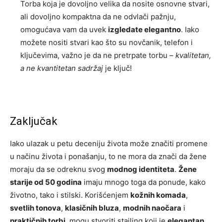
Torba koja je dovoljno velika da nosite osnovne stvari,
ali dovoljno kompaktna da ne odvlači pažnju,
omogućava vam da uvek
izgledate elegantno
. Iako
možete nositi stvari kao što su novčanik, telefon i
ključevima, važno je da ne pretrpate torbu –
kvalitetan,
a ne kvantitetan sadržaj
je ključ!
Zaključak
Iako ulazak u petu deceniju života može značiti promene
u načinu života i ponašanju, to ne mora da znači da žene
moraju da se odreknu svog
modnog identiteta
.
Žene
starije od 50 godina
imaju mnogo toga da ponude, kako
životno, tako i stilski. Korišćenjem
kožnih komada
,
svetlih tonova
,
klasičnih bluza
,
modnih naočara
i
praktičnih torbi
, mogu stvoriti stajling koji je
elegantan
,