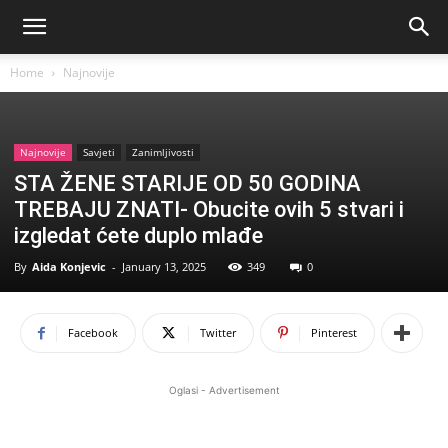
Home
Najnovije
Najnovije
Savjeti
Zanimljivosti
STA ŽENE STARIJE OD 50 GODINA
TREBAJU ZNATI- Obucite ovih 5 stvari i
izgledat ćete duplo mlađe
By
Aida Konjevic
-
January 13, 2025
349
0
Facebook
Twitter
Pinterest
Oglasi - Advertisement