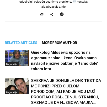
educiraju i pokreću pozitivne promjene.
Kontakt:
aida@vasglas.info
RELATED ARTICLES
MORE FROM AUTHOR
Ginekolog Milošević upozorio na
ogromnu zabludu žena: Ovako samo
navlačite jezive bakterije ‘tamo dole’
Najnovije
tokom leta
SVEKRVA JE DONIJELA DNK TEST DA
ME PONIZI PRED CIJELOM
PORODICOM, ALI KAD JE MOJ MUŽ
Najnovije
PROČITAO POSLJEDNJU STRANICU,
SAZNAO JE DA NJEGOVA MAJKA...