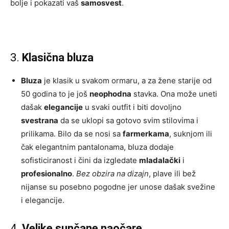
bolje i pokazati vaš
samosvest
.
3.
Klasična bluza
Bluza
je klasik u svakom ormaru, a za žene starije od
50 godina to je još
neophodna
stavka. Ona može uneti
dašak
elegancije
u svaki outfit i biti dovoljno
svestrana
da se uklopi sa gotovo svim stilovima i
prilikama. Bilo da se nosi sa
farmerkama
, suknjom ili
čak elegantnim pantalonama, bluza dodaje
sofisticiranost i čini da izgledate
mladalački
i
profesionalno
.
Bez obzira na dizajn
, plave ili bež
nijanse su posebno pogodne jer unose dašak svežine
i elegancije.
4.
Velike sunčane naočare