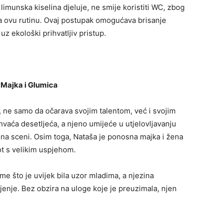
limunska kiselina djeluje, ne smije koristiti WC, zbog
a ovu rutinu. Ovaj postupak omogućava brisanje
z ekološki prihvatljiv pristup.
Majka i Glumica
 ne samo da očarava svojim talentom, već i svojim
hvaća desetljeća, a njeno umijeće u utjelovljavanju
rag na sceni. Osim toga, Nataša je ponosna majka i žena
vot s velikim uspjehom.
me što je uvijek bila uzor mladima, a njezina
vljenje. Bez obzira na uloge koje je preuzimala, njen