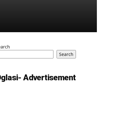
earch
Search
glasi- Advertisement