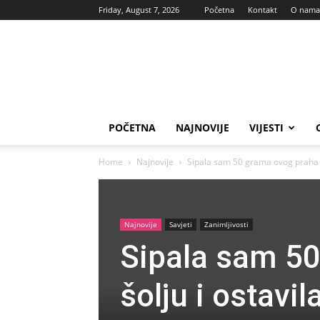
Friday, August 7, 2026
Početna
Kontakt
O nama
Vas
glas
POČETNA
NAJNOVIJE
VIJESTI
Home
Najnovije
Sipala sam 50 grama ovog praha u 
Najnovije
Savjeti
Zanimljivosti
Sipala sam 5
šolju i ostavil