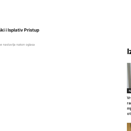
i i Isplativ Pristup
se nastavlja nakon oglasa
I
N
Vr
ra
mj
ot