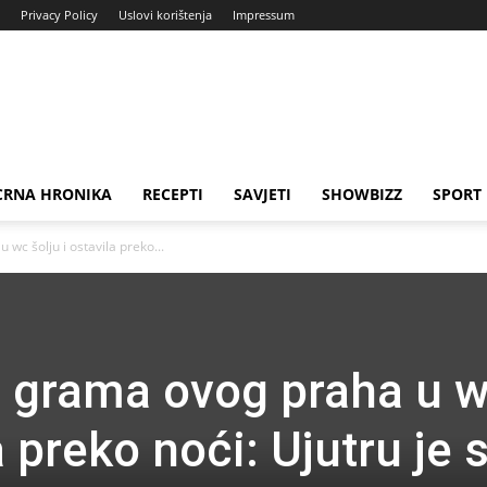
Privacy Policy
Uslovi korištenja
Impressum
CRNA HRONIKA
RECEPTI
SAVJETI
SHOWBIZZ
SPORT
wc šolju i ostavila preko...
0 grama ovog praha u 
a preko noći: Ujutru je 