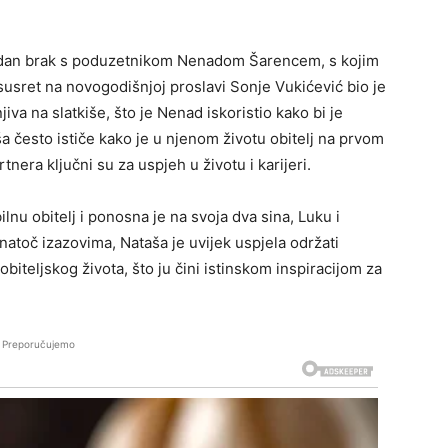
kladan brak s poduzetnikom Nenadom Šarencem, s kojim
susret na novogodišnjoj proslavi Sonje Vukićević bio je
iva na slatkiše, što je Nenad iskoristio kako bi je
 često ističe kako je u njenom životu obitelj na prvom
tnera ključni su za uspjeh u životu i karijeri.
lnu obitelj i ponosna je na svoja dva sina, Luku i
 Unatoč izazovima, Nataša je uvijek uspjela održati
iteljskog života, što ju čini istinskom inspiracijom za
Preporučujemo