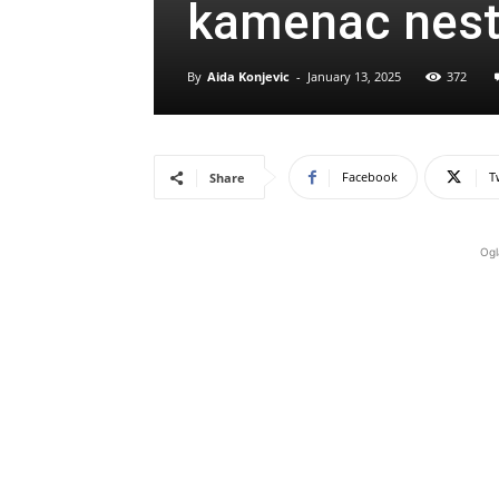
kamenac nesta
By
Aida Konjevic
-
January 13, 2025
372
Facebook
T
Share
Ogl