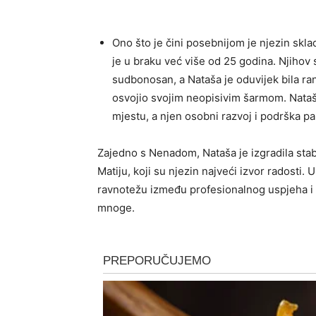
Ono što je čini posebnijom je njezin s
je u braku već više od 25 godina. Njihov 
sudbonosan, a Nataša je oduvijek bila ranj
osvojio svojim neopisivim šarmom. Nataša
mjestu, a njen osobni razvoj i podrška par
Zajedno s Nenadom, Nataša je izgradila stabi
Matiju, koji su njezin najveći izvor radosti.
ravnotežu između profesionalnog uspjeha i ob
mnoge.