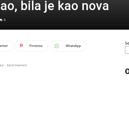
o, bila je kao nova
0
S
witter
Pinterest
WhatsApp
asi - Advertisement
O