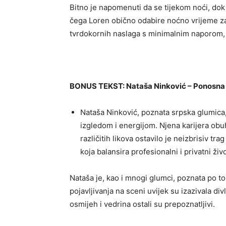
Bitno je napomenuti da se tijekom noći, dok 
čega Loren obično odabire noćno vrijeme z
tvrdokornih naslaga s minimalnim naporom, u
BONUS TEKST: Nataša Ninković – Ponosna 
Nataša Ninković, poznata srpska glumica,
izgledom i energijom. Njena karijera obu
različitih likova ostavilo je neizbrisiv t
koja balansira profesionalni i privatni ži
Nataša je, kao i mnogi glumci, poznata po to
pojavljivanja na sceni uvijek su izazivala di
osmijeh i vedrina ostali su prepoznatljivi.