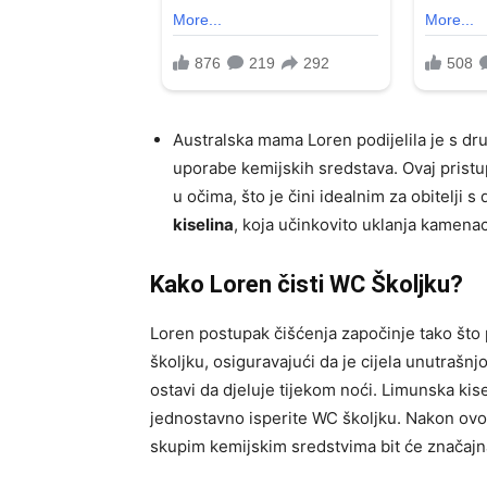
Australska mama Loren podijelila je s dr
uporabe kemijskih sredstava. Ovaj pristu
u očima, što je čini idealnim za obitelji 
kiselina
, koja učinkovito uklanja kamenac
Kako Loren čisti WC Školjku?
Loren postupak čišćenja započinje tako što 
školjku, osiguravajući da je cijela unutrašnj
ostavi da djeluje tijekom noći. Limunska kis
jednostavno isperite WC školjku. Nakon ovog
skupim kemijskim sredstvima bit će značajn