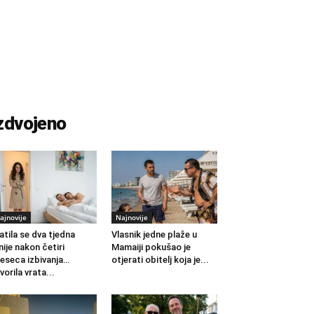
zdvojeno
ajnovije
Najnovije
atila se dva tjedna
Vlasnik jedne plaže u
nije nakon četiri
Mamaiji pokušao je
eseca izbivanja…
otjerati obitelj koja je...
vorila vrata...