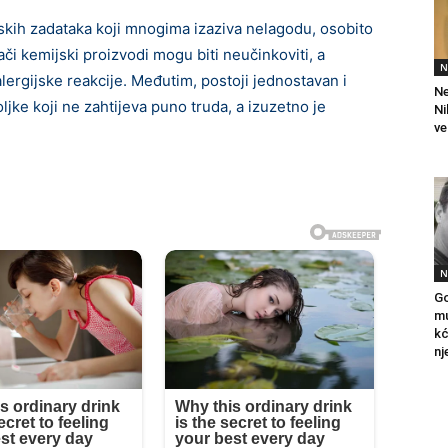
skih zadataka koji mnogima izaziva nelagodu, osobito
ači kemijski proizvodi mogu biti neučinkoviti, a
N
lergijske reakcije. Međutim, postoji jednostavan i
Ne
ljke koji ne zahtijeva puno truda, a izuzetno je
Ni
ve
N
Go
mu
kć
nj