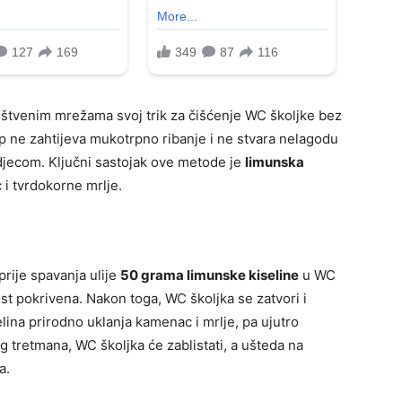
uštvenim mrežama svoj trik za čišćenje WC školjke bez
p ne zahtijeva mukotrpno ribanje i ne stvara nelagodu
s djecom. Ključni sastojak ove metode je
limunska
 i tvrdokorne mrlje.
prije spavanja ulije
50 grama limunske kiseline
u WC
ost pokrivena. Nakon toga, WC školjka se zatvori i
elina prirodno uklanja kamenac i mrlje, pa ujutro
 tretmana, WC školjka će zablistati, a ušteda na
a.