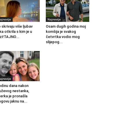
ajnovije
Najnovije
 skrivaju više ljubav
Osam dugih godina moj
ka otkrila s kim je u
komšija je svakog
zi!TAJNO...
četvrtka vodio mog
slijepog...
ajnovije
dinu dana nakon
ževog nestanka,
erka je pronašla
egovu jaknu na...