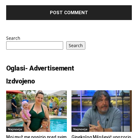
Search
Search
Oglasi- Advertisement
Izdvojeno
Najnovije
Najnovije
Moj muž me ponizio pred svim
Ginekolog Milošević upozorio