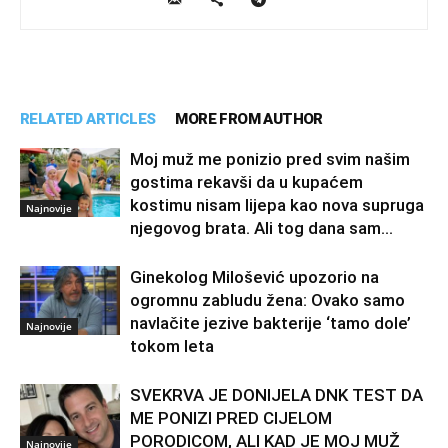
RELATED ARTICLES
MORE FROM AUTHOR
Moj muž me ponizio pred svim našim
gostima rekavši da u kupaćem
kostimu nisam lijepa kao nova supruga
Najnovije
njegovog brata. Ali tog dana sam...
Ginekolog Milošević upozorio na
ogromnu zabludu žena: Ovako samo
navlačite jezive bakterije ‘tamo dole’
Najnovije
tokom leta
SVEKRVA JE DONIJELA DNK TEST DA
ME PONIZI PRED CIJELOM
PORODICOM, ALI KAD JE MOJ MUŽ
Najnovije