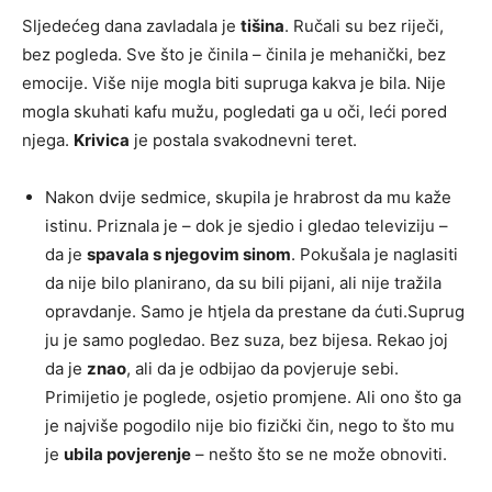
Sljedećeg dana zavladala je
tišina
. Ručali su bez riječi,
bez pogleda. Sve što je činila – činila je mehanički, bez
emocije. Više nije mogla biti supruga kakva je bila. Nije
mogla skuhati kafu mužu, pogledati ga u oči, leći pored
njega.
Krivica
je postala svakodnevni teret.
Nakon dvije sedmice, skupila je hrabrost da mu kaže
istinu. Priznala je – dok je sjedio i gledao televiziju –
da je
spavala s njegovim sinom
. Pokušala je naglasiti
da nije bilo planirano, da su bili pijani, ali nije tražila
opravdanje. Samo je htjela da prestane da ćuti.Suprug
ju je samo pogledao. Bez suza, bez bijesa. Rekao joj
da je
znao
, ali da je odbijao da povjeruje sebi.
Primijetio je poglede, osjetio promjene. Ali ono što ga
je najviše pogodilo nije bio fizički čin, nego to što mu
je
ubila povjerenje
– nešto što se ne može obnoviti.