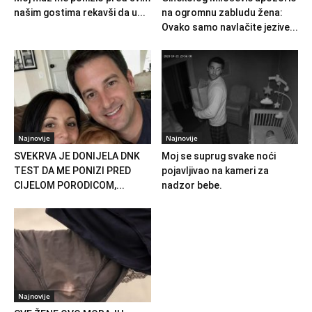
našim gostima rekavši da u...
na ogromnu zabludu žena:
Ovako samo navlačite jezive...
Najnovije
Najnovije
SVEKRVA JE DONIJELA DNK
Moj se suprug svake noći
TEST DA ME PONIZI PRED
pojavljivao na kameri za
CIJELOM PORODICOM,...
nadzor bebe.
Najnovije