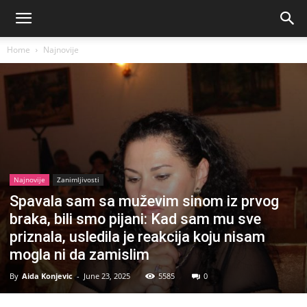
Home
Najnovije
Najnovije
Zanimljivosti
Spavala sam sa muževim sinom iz prvog
braka, bili smo pijani: Kad sam mu sve
priznala, usledila je reakcija koju nisam
mogla ni da zamislim
By
Aida Konjevic
-
June 23, 2025
5585
0