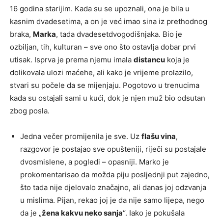
16 godina starijim. Kada su se upoznali, ona je bila u
kasnim dvadesetima, a on je već imao sina iz prethodnog
braka,
Marka
, tada dvadesetdvogodišnjaka. Bio je
ozbiljan, tih, kulturan – sve ono što ostavlja dobar prvi
utisak. Isprva je prema njemu imala
distancu
koja je
dolikovala ulozi maćehe, ali kako je vrijeme prolazilo,
stvari su počele da se mijenjaju. Pogotovo u trenucima
kada su ostajali sami u kući, dok je njen muž bio odsutan
zbog posla.
Jedna večer promijenila je sve. Uz
flašu vina
,
razgovor je postajao sve opušteniji, riječi su postajale
dvosmislene, a pogledi – opasniji. Marko je
prokomentarisao da možda piju posljednji put zajedno,
što tada nije djelovalo značajno, ali danas joj odzvanja
u mislima. Pijan, rekao joj je da nije samo lijepa, nego
da je „
žena kakvu neko sanja
“. Iako je pokušala