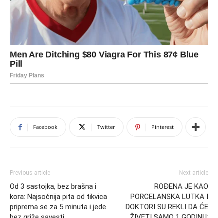
Facebook
Twitter
Pinterest
Previous article
Next article
Od 3 sastojka, bez brašna i
ROĐENA JE KAO
kora: Najsočnija pita od tikvica
PORCELANSKA LUTKA I
priprema se za 5 minuta i jede
DOKTORI SU REKLI DA ĆE
bez griže savesti
ŽIVETI SAMO 1 GODINU: